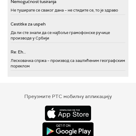
Nemogućnost tusiranja
Не туширате се сваког дана – не стидите се, то је здраво
Cestitke za uspeh
Да ли сте знали да се најбоље грамофонске ручице
производе у Србији
Re: Eh...
Лесковачка спржа – производ са заштићеним географским
пореклом
Преузмите РТС мобилну апликацију