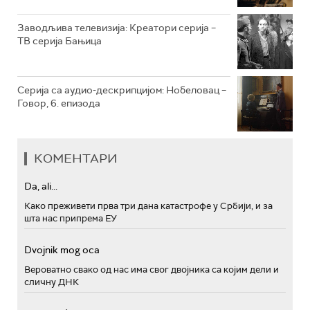
Заводљива телевизија: Креатори серија –
ТВ серија Бањица
Серија са аудио-дескрипцијом: Нобеловац –
Говор, 6. епизода
КОМЕНТАРИ
Da, ali...
Како преживети прва три дана катастрофе у Србији, и за
шта нас припрема ЕУ
Dvojnik mog oca
Вероватно свако од нас има свог двојника са којим дели и
сличну ДНК