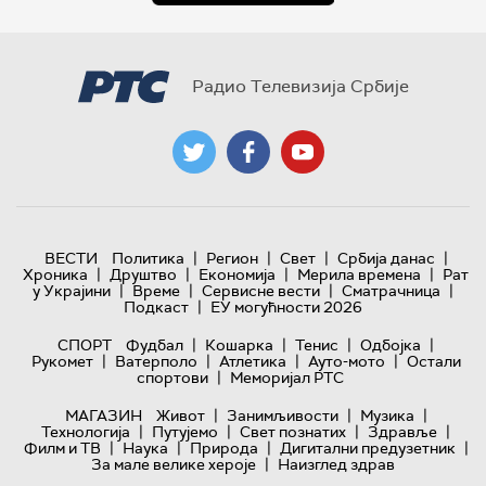
Радио Телевизија Србије
|
|
|
|
ВЕСТИ
Политика
Регион
Свет
Србија данас
|
|
|
|
Хроника
Друштво
Економија
Мерила времена
Рат
|
|
|
|
у Украјини
Време
Сервисне вести
Сматрачница
|
Подкаст
ЕУ могућности 2026
|
|
|
|
СПОРТ
Фудбал
Кошарка
Тенис
Одбојка
|
|
|
|
Рукомет
Ватерполо
Атлетика
Ауто-мото
Остали
|
спортови
Меморијал РТС
|
|
|
МАГАЗИН
Живот
Занимљивости
Музика
|
|
|
|
Технологијa
Путујемо
Свет познатих
Здравље
|
|
|
|
Филм и ТВ
Наука
Природа
Дигитални предузетник
|
За мале велике хероје
Наизглед здрав