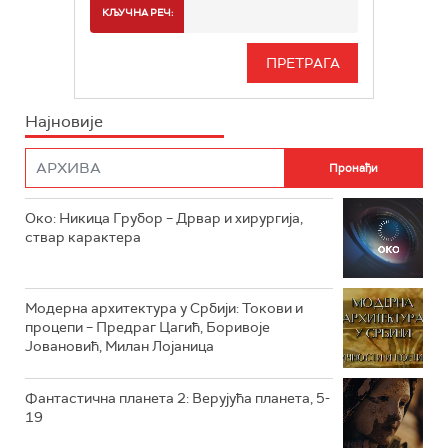
РТС 2
СПОРТ
КЉУЧНА РЕЧ:
РТС 3
СЕРИЈА
РТС СВЕТ
ИНФО
Најновије
РТС НАУКА
ФИЛМ
РТС ДРАМА
Око: Никица Грубор – Дрвар и хирургија,
РТС ЖИВОТ
ствар карактера
РТС КЛАСИКА
РТС КОЛО
Модерна архитектура у Србији: Токови и
процепи – Предраг Цагић, Боривоје
Јовановић, Милан Лојаница
РТС ТРЕЗОР
РТС МУЗИКА
Фантастична планета 2: Верујућа планета, 5-
19
РТС ПОЛЕТАРАЦ