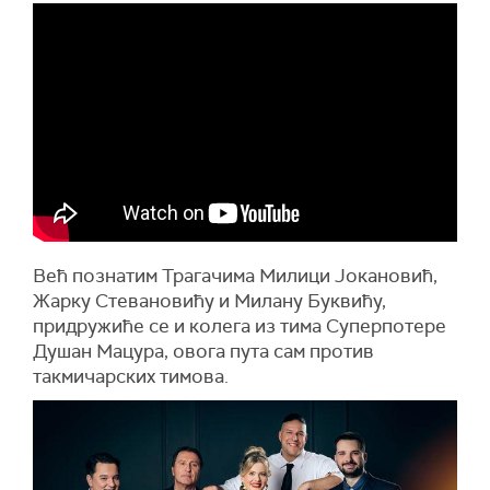
Већ познатим Трагачима Милици Јокановић,
Жарку Стевановићу и Милану Буквићу,
придружиће се и колега из тима Суперпотере
Душан Мацура, овога пута сам против
такмичарских тимова.