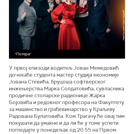
"Потера"
У првој епизоди водитељ Јован Мемедовић
дочекаће студента мастер студија економије
Јована Стевића, бруцоша софтверског
инжењерства Марка Солдатовића, сувласника
продичне столарске радионице Жарка
Бојовића и редовног професора на Факултету
за машинство и грађевинарство у Краљеву
Радована Булатовића. Ком Трагачу ће овај тим
покушати да умакне и да ли ће у томе успети
погледајте у понедељак од 20.55 на Првом.