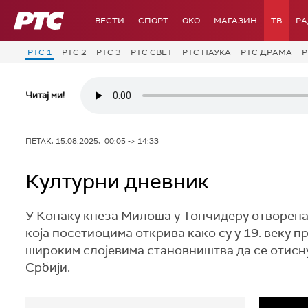
РТС
ВЕСТИ
СПОРТ
OKO
МАГАЗИН
ТВ
Р
РТС 1
РТС 2
РТС 3
РТС СВЕТ
РТС НАУКА
РТС ДРАМА
Р
Читај ми!
ПЕТАК, 15.08.2025, 00:05 -> 14:33
Културни дневник
У Конаку кнеза Милоша у Топчидеру отворена 
која посетиоцима открива како су у 19. веку
широким слојевима становништва да се отисну н
Србији.