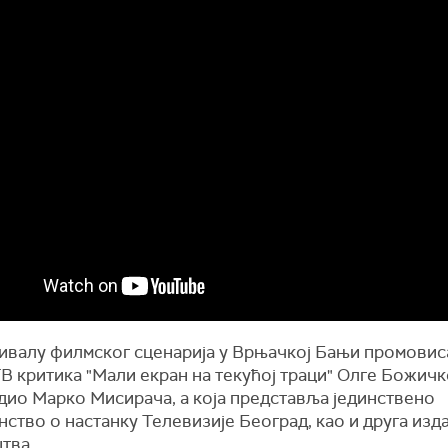
ивалу филмског сценарија у Врњачкој Бањи промовиса
В критика "Мали екран на текућој траци" Олге Божичк
едио Марко Мисирача, а која представља јединствено
ство о настанку Телевизије Београд, као и друга из
тва.