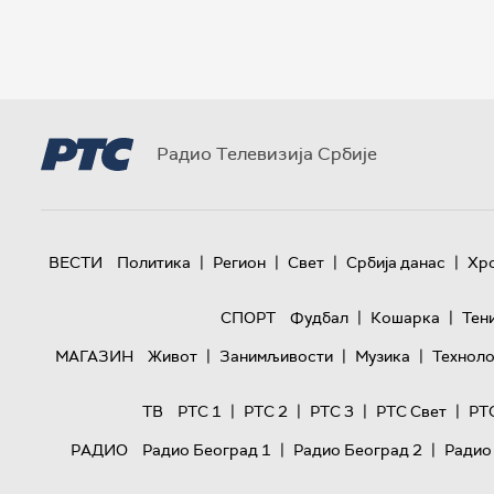
Радио Телевизија Србије
|
|
|
|
ВЕСТИ
Политика
Регион
Свет
Србија данас
Хр
|
|
СПОРТ
Фудбал
Кошарка
Тен
|
|
|
МАГАЗИН
Живот
Занимљивости
Музика
Техноло
|
|
|
|
ТВ
РТС 1
РТС 2
РТС 3
РТС Свет
РТ
|
|
РАДИО
Радио Београд 1
Радио Београд 2
Радио