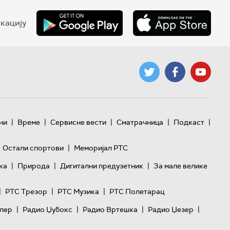
кацију
|
|
|
|
|
ни
Време
Сервисне вести
Сматрачница
Подкаст
|
Остали спортови
Меморијал РТС
|
|
|
ка
Природа
Дигитални предузетник
За мале велике
|
|
|
РТС Трезор
РТС Музика
РТС Полетарац
|
|
|
|
лер
Радио Џубокс
Радио Вртешка
Радио Џезер