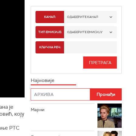
КАНАЛ:
ОДАБЕРИТЕ КАНАЛ
РТС 1
ТИП ЕМИСИЈЕ:
ОДАБЕРИТЕ ЕМИСИЈУ
РТС 2
СПОРТ
КЉУЧНА РЕЧ:
РТС 3
СЕРИЈА
РТС СВЕТ
ИНФО
Најновије
РТС НАУКА
ФИЛМ
РТС ДРАМА
на је
Марни
РТС ЖИВОТ
овић, коју
РТС КЛАСИКА
дање РТС
РТС КОЛО