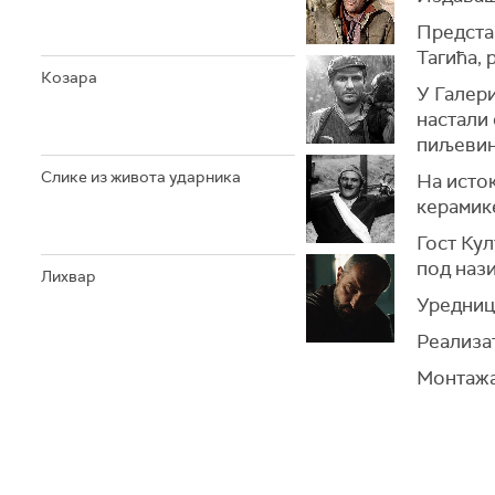
Предста
Тагића, 
Козара
У Галери
настали 
пиљевине
Слике из живота ударника
На исток
керамике
Гост Ку
под нази
Лихвар
Уредниц
Реализа
Монтажа