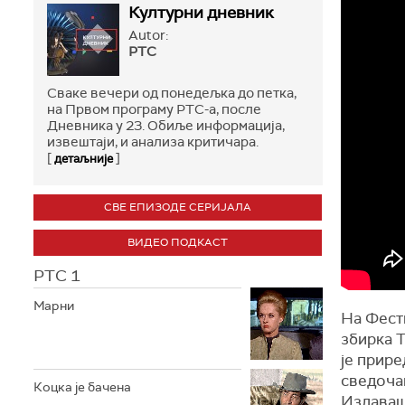
Културни дневник
Autor:
РТС
Сваке вечери од понедељка до петка,
на Првом програму РТС-а, после
Дневника у 23. Обиље информација,
извештаји, и анализа критичара.
[
]
детаљније
СВЕ ЕПИЗОДЕ СЕРИЈАЛА
ВИДЕО ПОДКАСТ
РТС 1
Марни
На Фест
збирка Т
је прир
сведочан
Коцка је бачена
Издаваш