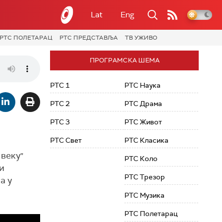
Lat
Eng
РТС ПОЛЕТАРАЦ
РТС ПРЕДСТАВЉА
ТВ УЖИВО
ПРОГРАМСКА ШЕМА
РТС 1
РТС Наука
РТС 2
РТС Драма
РТС 3
РТС Живот
РТС Свет
РТС Класика
веку"
РТС Коло
и
РТС Трезор
а у
РТС Музика
РТС Полетарац