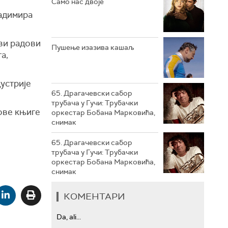
Само нас двоје
ладимира
РТС ТРЕЗОР
Сви радови
РТС МУЗИКА
Пушење изазива кашаљ
а,
РТС ПОЛЕТАРАЦ
дустрије
65. Драгачевски сабор
трубача у Гучи: Трубачки
ове књиге
оркестар Бобана Марковића,
снимак
65. Драгачевски сабор
трубача у Гучи: Трубачки
оркестар Бобана Марковића,
снимак
КОМЕНТАРИ
Da, ali...