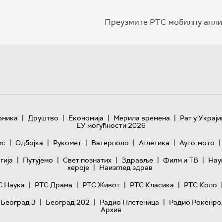
Преузмите РТС мобилну апли
|
|
|
|
оника
Друштво
Економија
Мерила времена
Рат у Украји
ЕУ могућности 2026
|
|
|
|
|
|
ис
Одбојка
Рукомет
Ватерполо
Атлетика
Ауто-мото
|
|
|
|
|
гијa
Путујемо
Свет познатих
Здравље
Филм и ТВ
Нау
|
хероје
Наизглед здрав
|
|
|
|
С Наука
РТС Драма
РТС Живот
РТС Класика
РТС Коло
|
|
|
 Београд 3
Београд 202
Радио Плетеница
Радио Рокенро
Архив