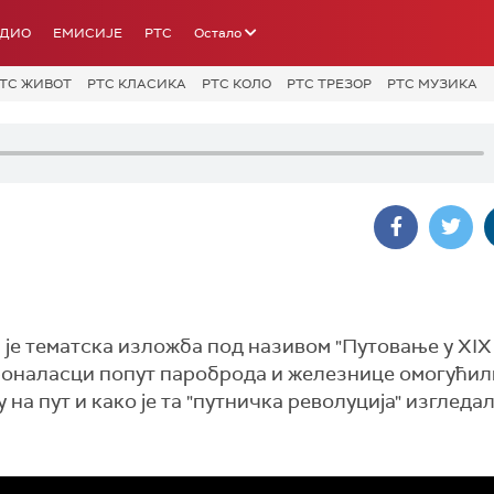
АДИО
ЕМИСИЈЕ
РТС
Остало
ТС ЖИВОТ
РТС КЛАСИКА
РТС КОЛО
РТС ТРЕЗОР
РТС МУЗИКА
је тематска изложба под називом "Путовање у XIX 
 проналасци попут пароброда и железнице омогућил
а пут и како је та "путничка револуција" изгледал