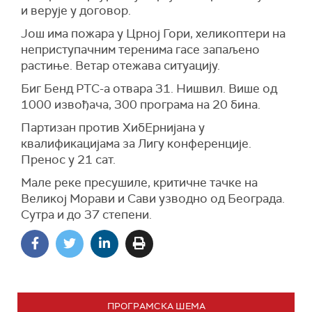
и верује у договор.
Још има пожара у Црној Гори, хеликоптери на
неприступачним теренима гасе запаљено
растиње. Ветар отежава ситуацију.
Биг Бенд РТС-а отвара 31. Нишвил. Више од
1000 извођача, 300 програма на 20 бина.
Партизан против ХибЕрнијана у
квалификацијама за Лигу конференције.
Пренос у 21 сат.
Мале реке пресушиле, критичне тачке на
Великој Морави и Сави узводно од Београда.
Сутра и до 37 степени.
ПРОГРАМСКА ШЕМА