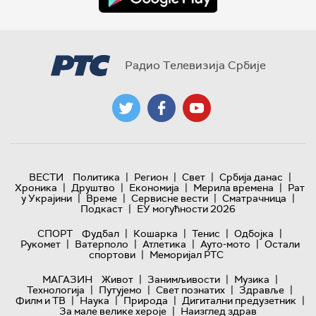
Радио Телевизија Србије
|
|
|
|
ВЕСТИ
Политика
Регион
Свет
Србија данас
|
|
|
|
Хроника
Друштво
Економија
Мерила времена
Рат
|
|
|
|
у Украјини
Време
Сервисне вести
Сматрачница
|
Подкаст
ЕУ могућности 2026
|
|
|
|
СПОРТ
Фудбал
Кошарка
Тенис
Одбојка
|
|
|
|
Рукомет
Ватерполо
Атлетика
Ауто-мото
Остали
|
спортови
Меморијал РТС
|
|
|
МАГАЗИН
Живот
Занимљивости
Музика
|
|
|
|
Технологијa
Путујемо
Свет познатих
Здравље
|
|
|
|
Филм и ТВ
Наука
Природа
Дигитални предузетник
|
За мале велике хероје
Наизглед здрав