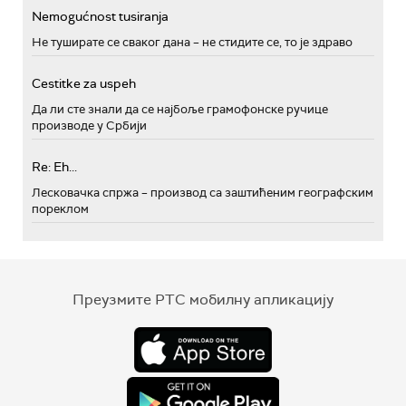
Nemogućnost tusiranja
Не туширате се сваког дана – не стидите се, то је здраво
Cestitke za uspeh
Да ли сте знали да се најбоље грамофонске ручице
производе у Србији
Re: Eh...
Лесковачка спржа – производ са заштићеним географским
пореклом
Преузмите РТС мобилну апликацију