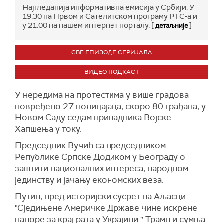
Најгледанија информативна емисија у Србији. У
19.30 на Првом и Сателитском програму РТС-а и
у 21.00 на нашем интернет порталу. [
]
детаљније
СВЕ ЕПИЗОДЕ СЕРИЈАЛА
ВИДЕО ПОДКАСТ
У нередима на протестима у више градова
повређено 27 полицајаца, скоро 80 грађана, у
Новом Саду седам припадника Војске.
Хапшења у току.
Председник Вучић са председником
Републике Српске Додиком у Београду о
заштити националних интереса, народном
јединству и јачању економских веза.
Путин, пред историјски сусрет на Аљасци:
"Сједињене Америчке Државе чине искрене
напоре за крај рата у Украјини." Трамп и сумња