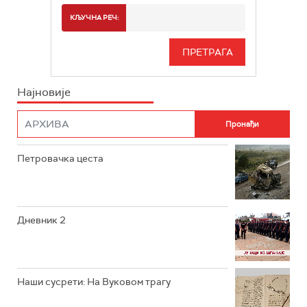
РТС 2
СПОРТ
КЉУЧНА РЕЧ:
РТС 3
СЕРИЈА
РТС СВЕТ
ИНФО
Најновије
РТС НАУКА
ФИЛМ
РТС ДРАМА
Петровачка цеста
РТС ЖИВОТ
РТС КЛАСИКА
РТС КОЛО
Дневник 2
РТС ТРЕЗОР
РТС МУЗИКА
Наши сусрети: На Вуковом трагу
РТС ПОЛЕТАРАЦ