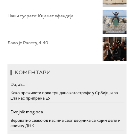
Наши сусрети: Кијамет ефендија
Лако је Ралету, 4-40
КОМЕНТАРИ
Da, ali...
Како преживети прва три дана катастрофе у Србији, и за
шта нас припрема ЕУ
Dvojnik mog oca
Вероватно свако од нас има свог двојника са којим дели и
сличну ДНК