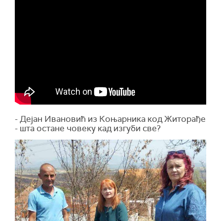
- Дејан Ивановић из Коњарника код Житорађе
- шта остане човеку кад изгуби све?