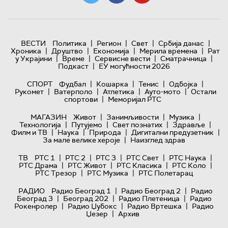
|
|
|
|
ВЕСТИ
Политика
Регион
Свет
Србија данас
|
|
|
|
Хроника
Друштво
Економија
Мерила времена
Рат
|
|
|
|
у Украјини
Време
Сервисне вести
Сматрачница
|
Подкаст
ЕУ могућности 2026
|
|
|
|
СПОРТ
Фудбал
Кошарка
Тенис
Одбојка
|
|
|
|
Рукомет
Ватерполо
Атлетика
Ауто-мото
Остали
|
спортови
Меморијал РТС
|
|
|
МАГАЗИН
Живот
Занимљивости
Музика
|
|
|
|
Технологијa
Путујемо
Свет познатих
Здравље
|
|
|
|
Филм и ТВ
Наука
Природа
Дигитални предузетник
|
За мале велике хероје
Наизглед здрав
|
|
|
|
|
ТВ
РТС 1
РТС 2
РТС 3
РТС Свет
РТС Наука
|
|
|
|
РТС Драма
РТС Живот
РТС Класика
РТС Коло
|
|
РТС Трезор
РТС Музика
РТС Полетарац
|
|
РАДИО
Радио Београд 1
Радио Београд 2
Радио
|
|
|
Београд 3
Београд 202
Радио Плетеница
Радио
|
|
|
Рокенролер
Радио Џубокс
Радио Вртешка
Радио
|
Џезер
Архив