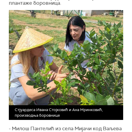
плантаже боровница.
Стјуардеса Ивана Стојковић и Ана Мринковић,
производња боровнице
- Милош Пантелић из села Мијачи
код Ваљева