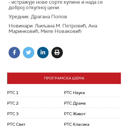
- истражује нове сорте купине и нада се
доброј откупној цени.
Уредник: Драгана Попов
Новинари: Љиљана М. Петровић, Ана
Маринковић, Миле Новаковић
ПРОГРАМСКА ШЕМА
РТС 1
РТС Наука
РТС 2
РТС Драма
РТС 3
РТС Живот
РТС Свет
РТС Класика