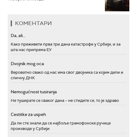
КОМЕНТАРИ
Da, ali...
Како преживети прва три дана катастрофе у Србији, и за
шта нас припрема ЕУ
Dvojnik mog oca
Вероватно свако од нас има свог двојника са којим дели и
сличну ДНК
Nemogućnost tusiranja
Не туширате се сваког дана – не стидите се, то је здраво
Cestitke za uspeh
Да ли сте знали да се најбоље грамофонске ручице
производе у Србији