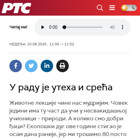
РТС
Читај ми!
НЕДЕЉА, 10.08.2025, 11:00 -> 11:52
У раду је утеха и срећа
Животне лекције чине нас мудријим. Човек
једини има ту част да учи у несвакидашњој
учионици – природи. А колико смо добри
ђаци? Еколошки дуг ове године стигао је
осам дана раније, јер ми трошимо 80 посто