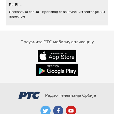
Re: Eh...
Лесковачка спржа – производ са заштићеним географским
пореклом
Преузмите РТС мобилну апликацију
Радио Телевизија Србије