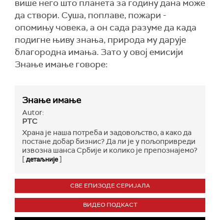
више него што планета за годину дана може
да створи. Суша, поплаве, пожари -
опомињу човека, а он сада разуме да када
подигне њиву знања, природа му дарује
благородна имања. Зато у овој емисији
Знање имање говоре:
Знање имање
Autor:
РТС
Храна је наша потреба и задовољство, а како да
постане добар бизнис? Да ли је у пољопривреди
извозна шанса Србије и колико је препознајемо?
[
]
детаљније
СВЕ ЕПИЗОДЕ СЕРИЈАЛА
ВИДЕО ПОДКАСТ