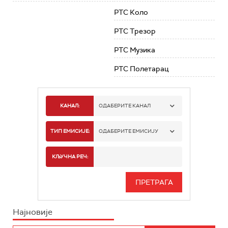
РТС Коло
РТС Трезор
РТС Музика
РТС Полетарац
КАНАЛ:
ОДАБЕРИТЕ КАНАЛ
РТС 1
ТИП ЕМИСИЈЕ:
ОДАБЕРИТЕ ЕМИСИЈУ
РТС 2
СПОРТ
КЉУЧНА РЕЧ:
РТС 3
СЕРИЈА
РТС СВЕТ
ИНФО
Најновије
РТС НАУКА
ФИЛМ