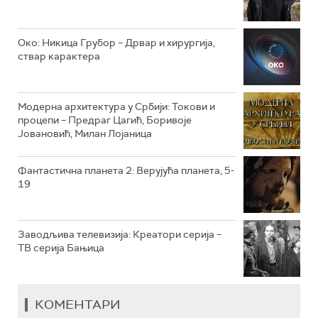
РТС КЛАСИКА
РТС КОЛО
Око: Никица Грубор – Дрвар и хирургија,
ствар карактера
РТС ТРЕЗОР
РТС МУЗИКА
Модерна архитектура у Србији: Токови и
процепи – Предраг Цагић, Боривоје
РТС ПОЛЕТАРАЦ
Јовановић, Милан Лојаница
Фантастична планета 2: Верујућа планета, 5-
19
Заводљива телевизија: Креатори серија –
ТВ серија Бањица
КОМЕНТАРИ