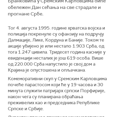
Бранковића у Сремским Карловцима биће
обележен Дан сећања на све страдале и
прогнане Србе.
Тог 4. августа 1995. године хрватска војска и
полиција покренуле су офанзију на подручју
Далмације, Лике, Кордуна и Баније. Током те
акције убијено је или нестало 1.903 Срба, од
тога 1.247 цивила. Тридесет година касније у
евиденцији несталих је још 619 особа. Више
од 220.000 Срба напустило је свој дом а
Крајина је опустошена и опљачкана.
Комеморативни скуп у Сремским Карловцима
почеће парастосом који ће у 19 часова и 30
минута служити патријарх српски Порфирије,
након чега су планирана обраћања
преживелих као и председника Републике
Српске и Србије.