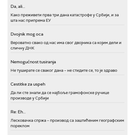
Da, ali...
Како преживети прва три дана катастрофе у Србији, и за
шта нас припрема ЕУ
Dvojnik mog oca
Вероватно свако од нас има свог двојника са којим дели и
сличну ДНК
Nemogućnost tusiranja
Не туширате се сваког дана – не стидите се, то је здраво
Cestitke za uspeh
Да ли сте знали да се најбоље грамофонске ручице
производе у Србији
Re: Eh...
Лесковачка спржа – производ са заштићеним географским
пореклом