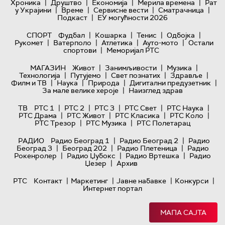
|
|
|
|
Хроника
Друштво
Економија
Мерила времена
Рат
|
|
|
|
у Украјини
Време
Сервисне вести
Сматрачница
|
Подкаст
ЕУ могућности 2026
|
|
|
|
СПОРТ
Фудбал
Кошарка
Тенис
Одбојка
|
|
|
|
Рукомет
Ватерполо
Атлетика
Ауто-мото
Остали
|
спортови
Меморијал РТС
|
|
|
МАГАЗИН
Живот
Занимљивости
Музика
|
|
|
|
Технологијa
Путујемо
Свет познатих
Здравље
|
|
|
|
Филм и ТВ
Наука
Природа
Дигитални предузетник
|
За мале велике хероје
Наизглед здрав
|
|
|
|
|
ТВ
РТС 1
РТС 2
РТС 3
РТС Свет
РТС Наука
|
|
|
|
РТС Драма
РТС Живот
РТС Класика
РТС Коло
|
|
РТС Трезор
РТС Музика
РТС Полетарац
|
|
РАДИО
Радио Београд 1
Радио Београд 2
Радио
|
|
|
Београд 3
Београд 202
Радио Плетеница
Радио
|
|
|
Рокенролер
Радио Џубокс
Радио Вртешка
Радио
|
Џезер
Архив
|
|
|
|
РТС
Контакт
Маркетинг
Јавне набавке
Конкурси
Интернет портал
МАПА САЈТА