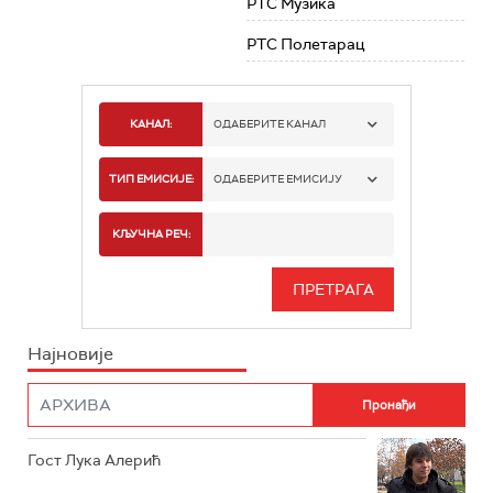
РТС Музика
РТС Полетарац
КАНАЛ:
ОДАБЕРИТЕ КАНАЛ
РТС 1
ТИП ЕМИСИЈЕ:
ОДАБЕРИТЕ ЕМИСИЈУ
РТС 2
СПОРТ
КЉУЧНА РЕЧ:
РТС 3
СЕРИЈА
РТС СВЕТ
ИНФО
Најновије
РТС НАУКА
ФИЛМ
РТС ДРАМА
Гост Лука Алерић
РТС ЖИВОТ