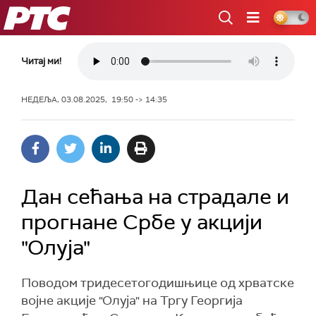
РТС
Читај ми!
НЕДЕЉА, 03.08.2025, 19:50 -> 14:35
Дан сећања на страдале и
прогнане Србе у акцији
"Олуја"
Поводом тридесетогодишњице од хрватске
војне акције "Олуја" на Тргу Георгија