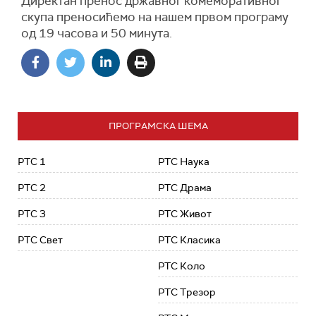
Директан пренос државног комеморативног
скупа преносићемо на нашем првом програму
од 19 часова и 50 минута.
ПРОГРАМСКА ШЕМА
РТС 1
РТС Наука
РТС 2
РТС Драма
РТС 3
РТС Живот
РТС Свет
РТС Класика
РТС Коло
РТС Трезор