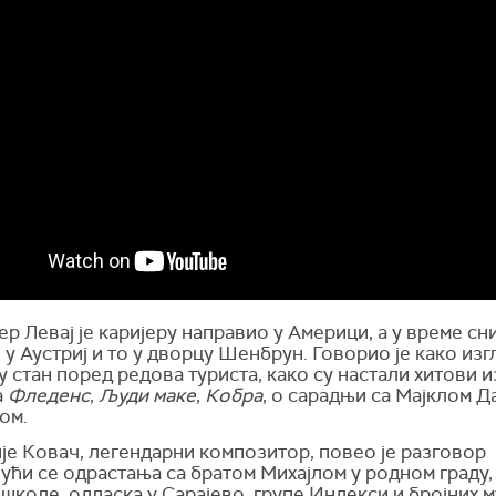
р Левај је каријеру направио у Америци, а у време с
 у Аустриј и то у дворцу Шенбрун. Говорио је како изг
у стан поред редова туриста, како су настали хитови и
а
Фледенс
,
Људи маке
,
Кобра
, о сарадњи са Мајклом Д
ом.
је Ковач, легендарни композитор, повео је разговор
ући се одрастања са братом Михајлом у родном граду,
школе, одласка у Сарајево, групе Индекси и бројних 