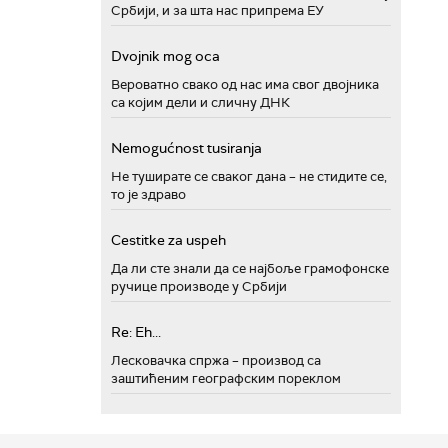
Србији, и за шта нас припрема ЕУ
Dvojnik mog oca
Вероватно свако од нас има свог двојника
са којим дели и сличну ДНК
Nemogućnost tusiranja
Не туширате се сваког дана – не стидите се,
то је здраво
Cestitke za uspeh
Да ли сте знали да се најбоље грамофонске
ручице производе у Србији
Re: Eh...
Лесковачка спржа – производ са
заштићеним географским пореклом