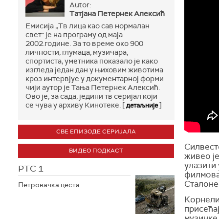
Autor:
Тaтjaнa Пeтeрнeк Aлeксић
Емисија ,,Тв лица као сав нормалан
свет" је на програму од маја
2002.године. За то време око 900
личности, глумаца, музичара,
спортиста, уметника показало је како
изгледа један дан у њиховим животима
кроз интервјуе у документарној форми
чији аутор је Тања Петернек Алексић.
Ово је, за сада, једини тв серијал који
се чува у архиву Кинотеке. [
]
детаљније
СВЕ ЕПИЗОДЕ СЕРИЈАЛА
Силвесте
ВИДЕО ПОДКАСТ
живео је
улазити 
РТС 1
филмов
Сталоне
Петровачка цеста
Корнели
присећај
музичке 