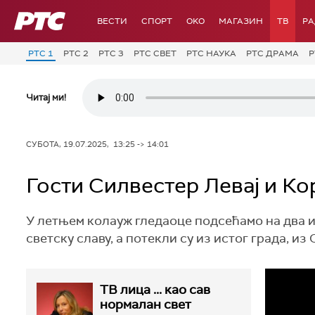
РТС
ВЕСТИ
СПОРТ
OKO
МАГАЗИН
ТВ
Р
РТС 1
РТС 2
РТС 3
РТС СВЕТ
РТС НАУКА
РТС ДРАМА
Р
Читај ми!
СУБОТА, 19.07.2025, 13:25 -> 14:01
Гости Силвестер Левај и Ко
У летњем колауж гледаоце подсећамо на два и
светску славу, а потекли су из истог града, из
ТВ лица ... као сав
нормалан свет