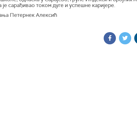
а је сарађивао током дуге и успешне каријере.
Тања Петернек Алексић