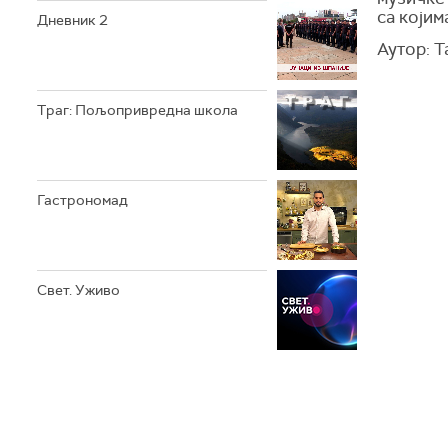
са којим
Дневник 2
Аутор: 
Траг: Пољопривредна школа
Гастрономад
Свет. Уживо