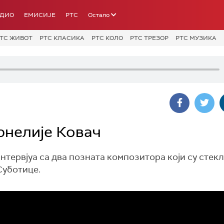
АДИО
ЕМИСИЈЕ
РТС
Остало
ТС ЖИВОТ
РТС КЛАСИКА
РТС КОЛО
РТС ТРЕЗОР
РТС МУЗИКА
рнелије Ковач
нтервјуа са два позната композитора који су стек
 Суботице.