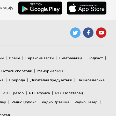
кацију
|
|
|
|
|
ни
Време
Сервисне вести
Сматрачница
Подкаст
|
Остали спортови
Меморијал РТС
|
|
|
ка
Природа
Дигитални предузетник
За мале велике
|
|
|
РТС Трезор
РТС Музика
РТС Полетарац
|
|
|
|
лер
Радио Џубокс
Радио Вртешка
Радио Џезер
ортал