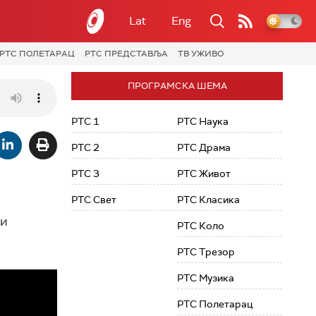
Lat
Eng
РТС ПОЛЕТАРАЦ
РТС ПРЕДСТАВЉА
ТВ УЖИВО
ПРОГРАМСКА ШЕМА
РТС 1
РТС Наука
РТС 2
РТС Драма
РТС 3
РТС Живот
РТС Свет
РТС Класика
ли
РТС Коло
РТС Трезор
РТС Музика
РТС Полетарац