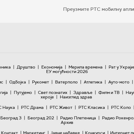
Преузмите РТС мобилну апли
|
|
|
|
оника
Друштво
Економија
Мерила времена
Рат у Украји
ЕУ могућности 2026
|
|
|
|
|
|
ис
Одбојка
Рукомет
Ватерполо
Атлетика
Ауто-мото
|
|
|
|
|
гијa
Путујемо
Свет познатих
Здравље
Филм и ТВ
Нау
|
хероје
Наизглед здрав
|
|
|
|
С Наука
РТС Драма
РТС Живот
РТС Класика
РТС Коло
|
|
|
 Београд 3
Београд 202
Радио Плетеница
Радио Рокенро
Архив
|
|
|
|
Контакт
Маркетинг
Јавне набавке
Конкурси
Интернет п