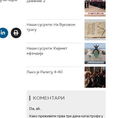
Дневник 2
РТС ТРЕЗОР
РТС МУЗИКА
Наши сусрети: На Вуковом
трагу
РТС ПОЛЕТАРАЦ
Наши сусрети: Кијамет
ефендија
Лако је Ралету, 4-40
КОМЕНТАРИ
Da, ali...
Како преживети прва три дана катастрофе у