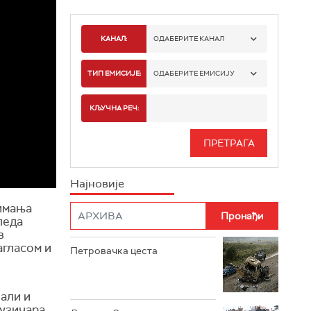
КАНАЛ:
ОДАБЕРИТЕ КАНАЛ
РТС 1
ТИП ЕМИСИЈЕ:
ОДАБЕРИТЕ ЕМИСИЈУ
РТС 2
СПОРТ
КЉУЧНА РЕЧ:
РТС 3
СЕРИЈА
РТС СВЕТ
ИНФО
Најновије
РТС НАУКА
ФИЛМ
нимања
леда
РТС ДРАМА
з
агласом и
Петровачка цеста
РТС ЖИВОТ
РТС КЛАСИКА
 али и
музичара
РТС КОЛО