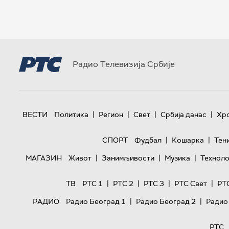
Радио Телевизија Србије
|
|
|
|
ВЕСТИ
Политика
Регион
Свет
Србија данас
Хр
|
|
СПОРТ
Фудбал
Кошарка
Тен
|
|
|
МАГАЗИН
Живот
Занимљивости
Музика
Техноло
|
|
|
|
ТВ
РТС 1
РТС 2
РТС 3
РТС Свет
РТ
|
|
РАДИО
Радио Београд 1
Радио Београд 2
Радио
РТС