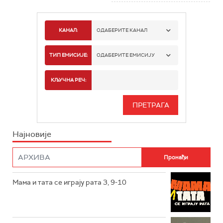
КАНАЛ:
ОДАБЕРИТЕ КАНАЛ
РТС 1
ТИП ЕМИСИЈЕ:
ОДАБЕРИТЕ ЕМИСИЈУ
РТС 2
СПОРТ
КЉУЧНА РЕЧ:
РТС 3
СЕРИЈА
РТС СВЕТ
ИНФО
Најновије
РТС НАУКА
ФИЛМ
РТС ДРАМА
Мама и тата се играју рата 3, 9-10
РТС ЖИВОТ
РТС КЛАСИКА