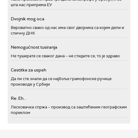
шта нас припрема ЕУ
Dvojnik mog oca
Вероватно свако од нас има свог двојника са којим дели и
сличну ДНК
Nemogućnost tusiranja
Не туширате се сваког дана – не стидите се, то је здраво
Cestitke za uspeh
Да ли сте знали да се најбоље грамофонске ручице
производе у Србији
Re: Eh...
Лесковачка спржа – производ са заштићеним географским
пореклом