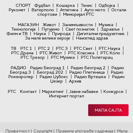
|
|
|
|
СПОРТ
Фудбал
Кошарка
Тенис
Одбојка
|
|
|
|
Рукомет
Ватерполо
Атлетика
Ауто-мото
Остали
|
спортови
Меморијал РТС
|
|
|
МАГАЗИН
Живот
Занимљивости
Музика
|
|
|
|
Технологијa
Путујемо
Свет познатих
Здравље
|
|
|
|
Филм и ТВ
Наука
Природа
Дигитални предузетник
|
За мале велике хероје
Наизглед здрав
|
|
|
|
|
ТВ
РТС 1
РТС 2
РТС 3
РТС Свет
РТС Наука
|
|
|
|
РТС Драма
РТС Живот
РТС Класика
РТС Коло
|
|
РТС Трезор
РТС Музика
РТС Полетарац
|
|
РАДИО
Радио Београд 1
Радио Београд 2
Радио
|
|
|
Београд 3
Београд 202
Радио Плетеница
Радио
|
|
|
Рокенролер
Радио Џубокс
Радио Вртешка
Радио
|
Џезер
Архив
|
|
|
|
РТС
Контакт
Маркетинг
Јавне набавке
Конкурси
Интернет портал
МАПА САЈТА
Приватност
Copyright
Правила употребе садржаја
Мапа
|
|
|