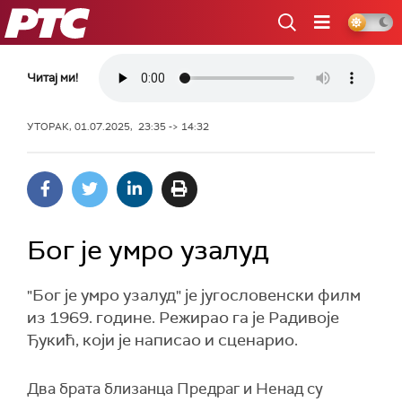
РТС
Читај ми!
УТОРАК, 01.07.2025, 23:35 -> 14:32
Бог је умро узалуд
"Бог је умро узалуд" је југословенски филм
из 1969. године. Режирао га је Радивоје
Ђукић, који је написао и сценарио.
Два брата близанца Предраг и Ненад су