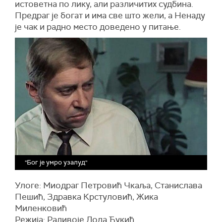
истоветна по лику, али различитих судбина.
Предраг је богат и има све што жели, а Ненаду
је чак и радно место доведено у питање.
"Бог је умро узалуд"
Улоге: Миодраг Петровић Чкаља, Станислава
Пешић, Здравка Крстуловић, Жика
Миленковић
Режија: Радивоје Лола Ђукић