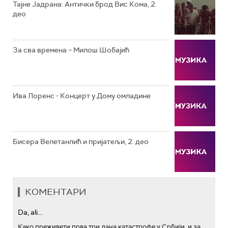
РТС КОЛО
Тајне Јадрана: Антички брод Вис Кома, 2.
део
РТС ТРЕЗОР
РТС МУЗИКА
За сва времена – Милош Шобајић
РТС ПОЛЕТАРАЦ
Ива Лоренс - Концерт у Дому омладине
Бисера Велетанлић и пријатељи, 2. део
КОМЕНТАРИ
Da, ali...
Како преживети прва три дана катастрофе у Србији, и за