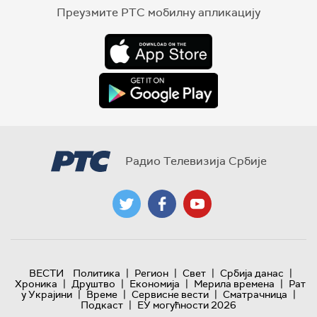
Преузмите РТС мобилну апликацију
Радио Телевизија Србије
|
|
|
|
ВЕСТИ
Политика
Регион
Свет
Србија данас
|
|
|
|
Хроника
Друштво
Економија
Мерила времена
Рат
|
|
|
|
у Украјини
Време
Сервисне вести
Сматрачница
|
Подкаст
ЕУ могућности 2026