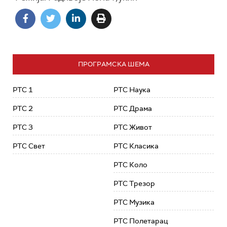
ПРОГРАМСКА ШЕМА
РТС 1
РТС Наука
РТС 2
РТС Драма
РТС 3
РТС Живот
РТС Свет
РТС Класика
РТС Коло
РТС Трезор
РТС Музика
РТС Полетарац