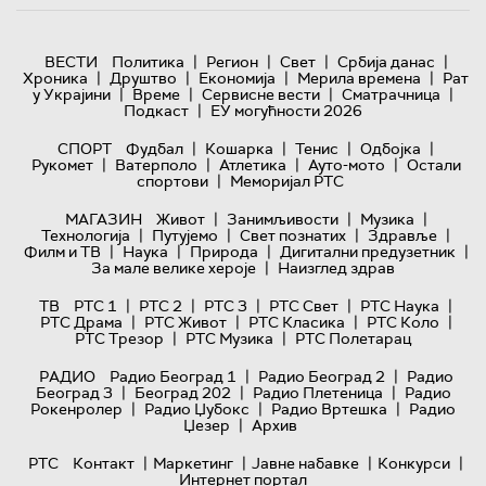
|
|
|
|
ВЕСТИ
Политика
Регион
Свет
Србија данас
|
|
|
|
Хроника
Друштво
Економија
Мерила времена
Рат
|
|
|
|
у Украјини
Време
Сервисне вести
Сматрачница
|
Подкаст
ЕУ могућности 2026
|
|
|
|
СПОРТ
Фудбал
Кошарка
Тенис
Одбојка
|
|
|
|
Рукомет
Ватерполо
Атлетика
Ауто-мото
Остали
|
спортови
Меморијал РТС
|
|
|
МАГАЗИН
Живот
Занимљивости
Музика
|
|
|
|
Технологијa
Путујемо
Свет познатих
Здравље
|
|
|
|
Филм и ТВ
Наука
Природа
Дигитални предузетник
|
За мале велике хероје
Наизглед здрав
|
|
|
|
|
ТВ
РТС 1
РТС 2
РТС 3
РТС Свет
РТС Наука
|
|
|
|
РТС Драма
РТС Живот
РТС Класика
РТС Коло
|
|
РТС Трезор
РТС Музика
РТС Полетарац
|
|
РАДИО
Радио Београд 1
Радио Београд 2
Радио
|
|
|
Београд 3
Београд 202
Радио Плетеница
Радио
|
|
|
Рокенролер
Радио Џубокс
Радио Вртешка
Радио
|
Џезер
Архив
|
|
|
|
РТС
Контакт
Маркетинг
Јавне набавке
Конкурси
Интернет портал