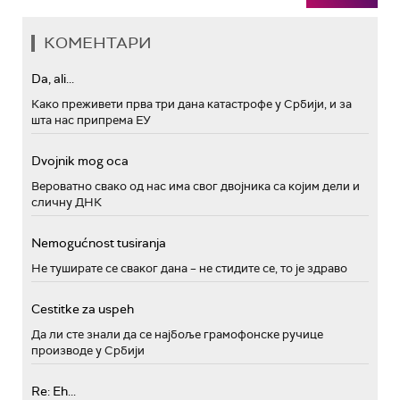
КОМЕНТАРИ
Da, ali...
Како преживети прва три дана катастрофе у Србији, и за
шта нас припрема ЕУ
Dvojnik mog oca
Вероватно свако од нас има свог двојника са којим дели и
сличну ДНК
Nemogućnost tusiranja
Не туширате се сваког дана – не стидите се, то је здраво
Cestitke za uspeh
Да ли сте знали да се најбоље грамофонске ручице
производе у Србији
Re: Eh...