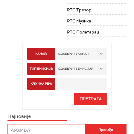
РТС Трезор
РТС Музика
РТС Полетарац
КАНАЛ:
ОДАБЕРИТЕ КАНАЛ
РТС 1
ТИП ЕМИСИЈЕ:
ОДАБЕРИТЕ ЕМИСИЈУ
РТС 2
СПОРТ
КЉУЧНА РЕЧ:
РТС 3
СЕРИЈА
РТС СВЕТ
ИНФО
Најновије
РТС НАУКА
ФИЛМ
РТС ДРАМА