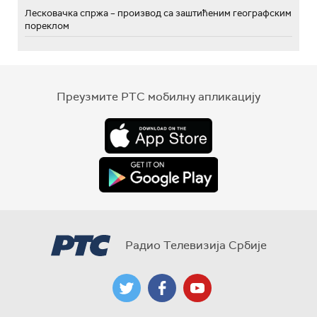
Лесковачка спржа – производ са заштићеним географским
пореклом
Преузмите РТС мобилну апликацију
Радио Телевизија Србије