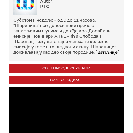
Autor:
РТС
Суботом и недељом од 9 до 11 часова,
"Шареница" нам доноси нове приче о
занимљивим људима и догађајима. Домаћини
емисије, новинари Ана Емић и Слободан
Шаренац, кажу да је тајна успеха те колажне
емисије у томе што гледаоци екипу "Шаренице"
доживљавају као део своје породице. [
]
детаљније
СВЕ ЕПИЗОДЕ СЕРИЈАЛА
ВИДЕО ПОДКАСТ