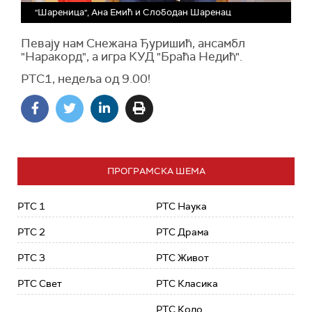
"Шареница", Ана Емић и Слободан Шаренац
Певају нам Снежана Ђуришић, ансамбл
"Наракорд", а игра КУД "Браћа Недић".
РТС1, недеља од 9.00!
ПРОГРАМСКА ШЕМА
РТС 1
РТС Наука
РТС 2
РТС Драма
РТС 3
РТС Живот
РТС Свет
РТС Класика
РТС Коло