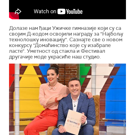
Долазе нам ђаци Ужичке гимназије који су са
својим Д-кодом освојили награду за "Најбољу
технолошку иновацију". Сазнајте све о новом
конкурсу "Домаћинство које су изабрале
ласте". Уметност од стакла и Фестивал
другачије моде украсиће наш студио.