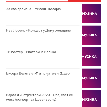
За сва времена – Милош Шобајић
РТС ЖИВОТ
РТС КЛАСИКА
РТС КОЛО
Ива Лоренс - Концерт у Дому омладине
РТС ТРЕЗОР
РТС МУЗИКА
ТВ постер – Екатарина Велика
РТС ПОЛЕТАРАЦ
Бисера Велетанлић и пријатељи, 2. део
Бајага и инструктори 2020 – Овај свет се
мења (концерт за Црвену зону)