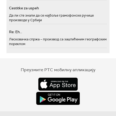
Cestitke za uspeh
Да ли сте знали да се најбоље грамофонске ручице
производе у Србији
Re: Eh...
Лесковачка спржа – производ са заштићеним географским
пореклом
Преузмите РТС мобилну апликацију