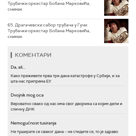
Трубачки оркестар Бобана Марковића,
снимак
65. Драгачевски сабор трубача у Гучи:
Трубачки оркестар Бобана Марковића,
снимак
КОМЕНТАРИ
Da, ali...
Како преживети прва три дана катастрофе у Србији, и за
шта нас припрема ЕУ
Dvojnik mog oca
Вероватно свако од нас има свог двојника са којим дели и
сличну ДНК
Nemogućnost tusiranja
Не туширате се сваког дана – не стидите се, то је здраво