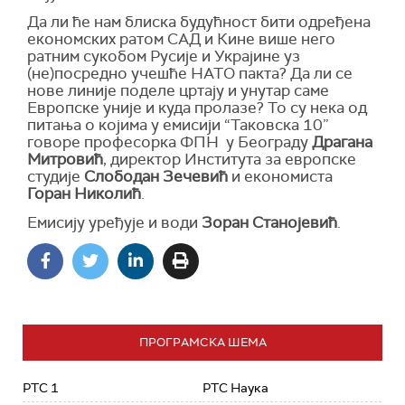
Да ли ће нам блиска будућност бити одређена
економских ратом САД и Кине више него
ратним сукобом Русије и Украјине уз
(не)посредно учешће НАТО пакта? Да ли се
нове линије поделе цртају и унутар саме
Европске уније и куда пролазе? То су нека од
питања о којима у емисији “Таковска 10”
говоре професорка ФПН у Београду
Драгана
Митровић
, директор Института за европске
студије
Слободан Зечевић
и економиста
Горан
Николић
.
Емисију уређује и води
Зоран Станојевић
.
ПРОГРАМСКА ШЕМА
РТС 1
РТС Наука