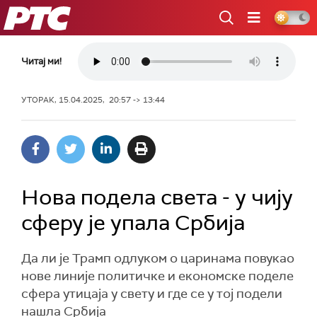
РТС
Читај ми!
УТОРАК, 15.04.2025, 20:57 -> 13:44
Нова подела света - у чију
сферу је упала Србија
Да ли је Трамп одлуком о царинама повукао
нове линије политичке и економске поделе
сфера утицаја у свету и где се у тој подели
нашла Србија