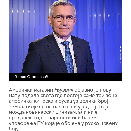
Зоран Станојевић
Амерички магазин
Њузвик
објавио је нову
мапу поделе света где постоје само три зоне,
америчка, кинеска и руска уз велики број
земаља које се не налазе ни у једној. То је
можда новинарски цинизам, али није
предалеко од стварности или барем
упозорења ЕУ која је обојена у руско црвену
боју.