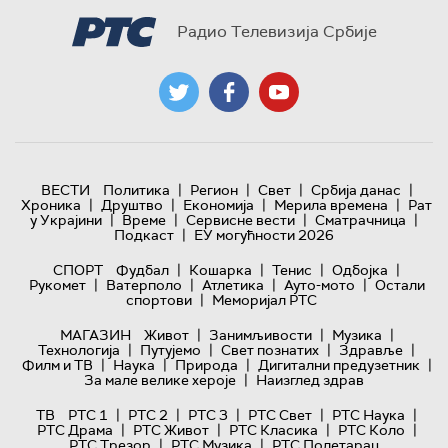
Радио Телевизија Србије
|
|
|
|
ВЕСТИ
Политика
Регион
Свет
Србија данас
|
|
|
|
Хроника
Друштво
Економија
Мерила времена
Рат
|
|
|
|
у Украјини
Време
Сервисне вести
Сматрачница
|
Подкаст
ЕУ могућности 2026
|
|
|
|
СПОРТ
Фудбал
Кошарка
Тенис
Одбојка
|
|
|
|
Рукомет
Ватерполо
Атлетика
Ауто-мото
Остали
|
спортови
Меморијал РТС
|
|
|
МАГАЗИН
Живот
Занимљивости
Музика
|
|
|
|
Технологијa
Путујемо
Свет познатих
Здравље
|
|
|
|
Филм и ТВ
Наука
Природа
Дигитални предузетник
|
За мале велике хероје
Наизглед здрав
|
|
|
|
|
ТВ
РТС 1
РТС 2
РТС 3
РТС Свет
РТС Наука
|
|
|
|
РТС Драма
РТС Живот
РТС Класика
РТС Коло
|
|
РТС Трезор
РТС Музика
РТС Полетарац