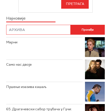
СЕРИЈА
РТС СВЕТ
ИНФО
Најновије
РТС НАУКА
ФИЛМ
РТС ДРАМА
Марни
РТС ЖИВОТ
РТС КЛАСИКА
РТС КОЛО
Само нас двоје
РТС ТРЕЗОР
РТС МУЗИКА
Пушење изазива кашаљ
РТС ПОЛЕТАРАЦ
65. Драгачевски сабор трубача у Гучи: