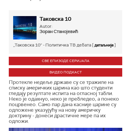
Таковска 10
Autor:
Зоран Станојевић
„Таковска 10“ - Политичка ТВ дебата [
]
детаљније
СВЕ ЕПИЗОДЕ СЕРИЈАЛА
ВИДЕО ПОДКАСТ
Протекле недеље државе су се тражиле на
списку америчких царина као што студенти
гледају резултате испита на огласној табли.
Неко је одахнуо, неко је пребледео, а понеко
поцрвенео. Само пар дана касније царине су
одложене указујућу на нову америчку
доктрину - донеси драстичне мере па их
одложи.