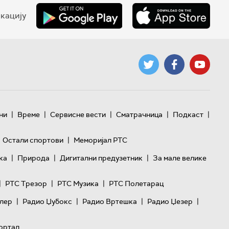
кацију
|
|
|
|
|
ни
Време
Сервисне вести
Сматрачница
Подкаст
|
Остали спортови
Меморијал РТС
|
|
|
ка
Природа
Дигитални предузетник
За мале велике
|
|
|
РТС Трезор
РТС Музика
РТС Полетарац
|
|
|
|
лер
Радио Џубокс
Радио Вртешка
Радио Џезер
ортал