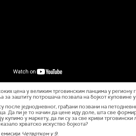
оких цена у великим трговинским ланцима у региону г
а за заштиту потрошача позвала на бојкот куповине у
су после једнодневног, грађани позвани на петодневн
ца. Да ли је то начин да цене иду доле, шта све форми
ју купимо у маркету, да ли су за све криви трговински 
оказало хрватско искуство бојкота?
 емисији
Четвртком у 9
.