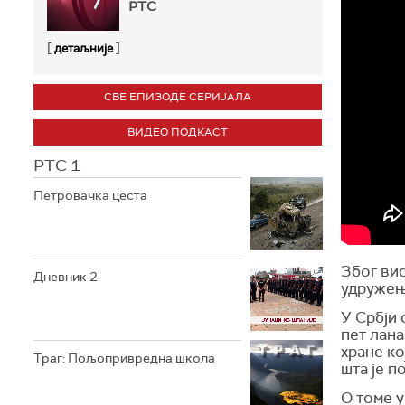
РТС
[
]
детаљније
СВЕ ЕПИЗОДЕ СЕРИЈАЛА
ВИДЕО ПОДКАСТ
РТС 1
Петровачка цеста
Због вис
Дневник 2
удружењ
У Србји 
пет лана
хране ко
Траг: Пољопривредна школа
шта је п
О томе у