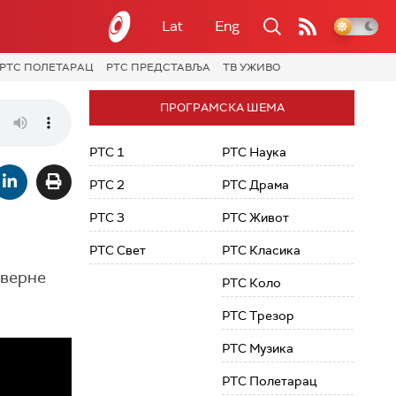
Lat
Eng
РТС ПОЛЕТАРАЦ
РТС ПРЕДСТАВЉА
ТВ УЖИВО
ПРОГРАМСКА ШЕМА
РТС 1
РТС Наука
РТС 2
РТС Драма
РТС 3
РТС Живот
РТС Свет
РТС Класика
еверне
РТС Коло
РТС Трезор
РТС Музика
РТС Полетарац