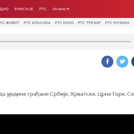
АДИО
ЕМИСИЈЕ
РТС
Остало
ТС ЖИВОТ
РТС КЛАСИКА
РТС КОЛО
РТС ТРЕЗОР
РТС МУЗИКА
 да уједине грађане Србије, Хрватске, Црне Горе, С