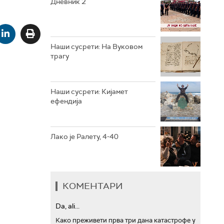
Дневник 2
РТС ТРЕЗОР
РТС МУЗИКА
Наши сусрети: На Вуковом
трагу
РТС ПОЛЕТАРАЦ
Наши сусрети: Кијамет
ефендија
Лако је Ралету, 4-40
КОМЕНТАРИ
Da, ali...
Како преживети прва три дана катастрофе у