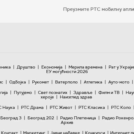
Преузмите РТС мобилну апли
|
|
|
|
оника
Друштво
Економија
Мерила времена
Рат у Украји
ЕУ могућности 2026
|
|
|
|
|
|
ис
Одбојка
Рукомет
Ватерполо
Атлетика
Ауто-мото
|
|
|
|
|
гијa
Путујемо
Свет познатих
Здравље
Филм и ТВ
Нау
|
хероје
Наизглед здрав
|
|
|
|
С Наука
РТС Драма
РТС Живот
РТС Класика
РТС Коло
|
|
|
 Београд 3
Београд 202
Радио Плетеница
Радио Рокенро
Архив
|
|
|
|
Контакт
Маркетинг
Јавне набавке
Конкурси
Интернет п