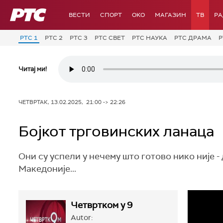
РТС
ВЕСТИ
СПОРТ
OKO
МАГАЗИН
ТВ
Р
РТС 1
РТС 2
РТС 3
РТС СВЕТ
РТС НАУКА
РТС ДРАМА
Р
Читај ми!
ЧЕТВРТАК, 13.02.2025, 21:00 -> 22:26
Бојкот трговинских ланаца
Они су успели у нечему што готово нико није -
Македоније...
Четвртком у 9
Autor: