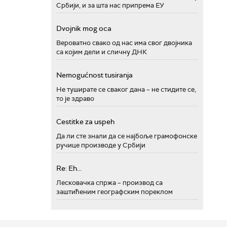
Србији, и за шта нас припрема ЕУ
Dvojnik mog oca
Вероватно свако од нас има свог двојника
са којим дели и сличну ДНК
Nemogućnost tusiranja
Не туширате се сваког дана – не стидите се,
то је здраво
Cestitke za uspeh
Да ли сте знали да се најбоље грамофонске
ручице производе у Србији
Re: Eh...
Лесковачка спржа – производ са
заштићеним географским пореклом