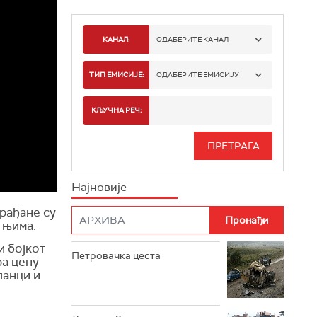
КАНАЛ:
ОДАБЕРИТЕ КАНАЛ
РТС 1
ТИП ЕМИСИЈЕ:
ОДАБЕРИТЕ ЕМИСИЈУ
РТС 2
СПОРТ
КЉУЧНА РЕЧ:
РТС 3
СЕРИЈА
РТС СВЕТ
ИНФО
Најновије
РТС НАУКА
ФИЛМ
рађане су
 њима.
РТС ДРАМА
и бојкот
Петровачка цеста
РТС ЖИВОТ
ра цену
ланци и
РТС КЛАСИКА
РТС КОЛО