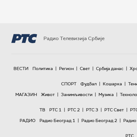
Радио Телевизија Србије
|
|
|
|
ВЕСТИ
Политика
Регион
Свет
Србија данас
Хр
|
|
СПОРТ
Фудбал
Кошарка
Тен
|
|
|
МАГАЗИН
Живот
Занимљивости
Музика
Техноло
|
|
|
|
ТВ
РТС 1
РТС 2
РТС 3
РТС Свет
РТ
|
|
РАДИО
Радио Београд 1
Радио Београд 2
Радио
РТС