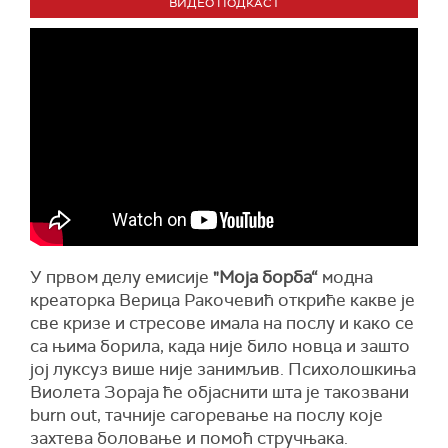
ВИДЕО ПОДКАСТ
У првом делу емисије
"
Моја борба“
модна
креаторка Верица Ракочевић откриће какве је
све кризе и стресове имала на послу и како се
са њима борила, када није било новца и зашто
јој луксуз више није занимљив. Психолошкиња
Виолета Зораја ће објаснити шта је такозвани
burn out, тачније сагоревање на послу које
захтева боловање и помоћ стручњака.