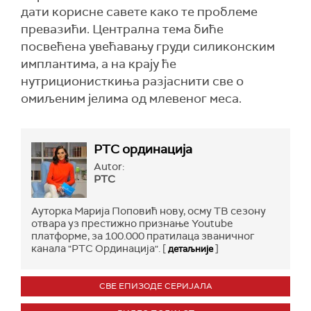
дати корисне савете како те проблеме
превазићи. Централна тема биће
посвећена увећавању груди силиконским
имплантима, а на крају ће
нутриционисткиња разјаснити све о
омиљеним јелима од млевеног меса.
РТС ординација
Autor:
РТС
Ауторка Марија Поповић нову, осму ТВ сезону
отвара уз престижно признање Youtube
платформе, за 100.000 пратилаца званичног
канала "РТС Ординација". [
]
детаљније
СВЕ ЕПИЗОДЕ СЕРИЈАЛА