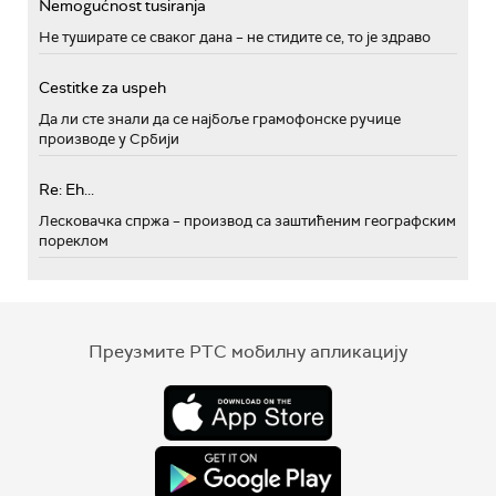
Nemogućnost tusiranja
Не туширате се сваког дана – не стидите се, то је здраво
Cestitke za uspeh
Да ли сте знали да се најбоље грамофонске ручице
производе у Србији
Re: Eh...
Лесковачка спржа – производ са заштићеним географским
пореклом
Преузмите РТС мобилну апликацију