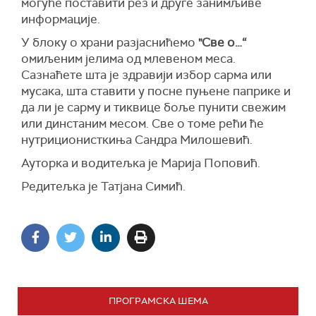
могуће поставити рез и друге занимљиве
информације.
У блоку о храни разјаснићемо
"
Све о…“
омиљеним јелима од млевеном меса.
Сазнаћете шта је здравији избор сарма или
мусака, шта ставити у посне пуњене паприке и
да ли је сарму и тиквице боље пунити свежим
или динстаним месом. Све о томе рећи ће
нутриционисткиња Сандра Милошевић.
Ауторка и водитељка је Марија Поповић.
Редитељка је Татјана Симић.
ПРОГРАМСКА ШЕМА