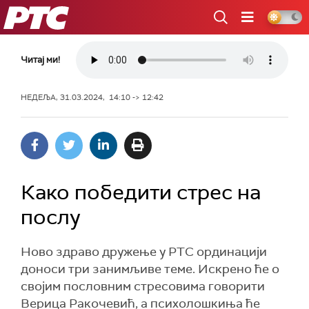
РТС
Читај ми!
НЕДЕЉА, 31.03.2024, 14:10 -> 12:42
Како победити стрес на
послу
Ново здраво дружење у РТС ординацији
доноси три занимљиве теме. Искрено ће о
својим пословним стресовима говорити
Верица Ракочевић, а психолошкиња ће