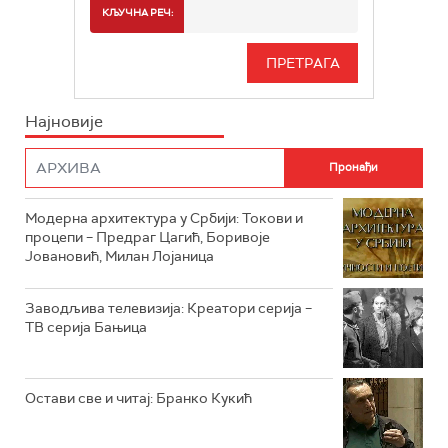
РТС 2
СПОРТ
КЉУЧНА РЕЧ:
РТС 3
СЕРИЈА
РТС СВЕТ
ИНФО
Најновије
РТС НАУКА
ФИЛМ
РТС ДРАМА
Модерна архитектура у Србији: Токови и
РТС ЖИВОТ
процепи – Предраг Цагић, Боривоје
Јовановић, Милан Лојаница
РТС КЛАСИКА
РТС КОЛО
Заводљива телевизија: Креатори серија –
ТВ серија Бањица
РТС ТРЕЗОР
РТС МУЗИКА
Остави све и читај: Бранко Кукић
РТС ПОЛЕТАРАЦ