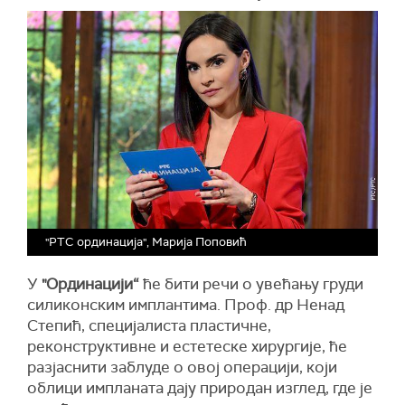
"РТС ординација", Марија Поповић
У
"
Ординацији“
ће бити речи о увећању груди
силиконским имплантима. Проф. др Ненад
Степић, специјалиста пластичне,
реконструктивне и естетеске хирургије, ће
разјаснити заблуде о овој операцији, који
облици импланата дају природан изглед, где је