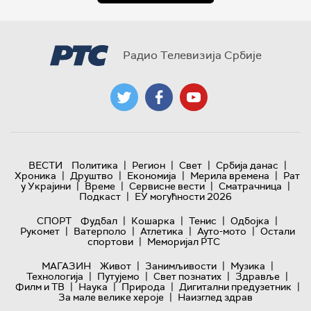
Радио Телевизија Србије
|
|
|
|
ВЕСТИ
Политика
Регион
Свет
Србија данас
|
|
|
|
Хроника
Друштво
Економија
Мерила времена
Рат
|
|
|
|
у Украјини
Време
Сервисне вести
Сматрачница
|
Подкаст
ЕУ могућности 2026
|
|
|
|
СПОРТ
Фудбал
Кошарка
Тенис
Одбојка
|
|
|
|
Рукомет
Ватерполо
Атлетика
Ауто-мото
Остали
|
спортови
Меморијал РТС
|
|
|
МАГАЗИН
Живот
Занимљивости
Музика
|
|
|
|
Технологијa
Путујемо
Свет познатих
Здравље
|
|
|
|
Филм и ТВ
Наука
Природа
Дигитални предузетник
|
За мале велике хероје
Наизглед здрав