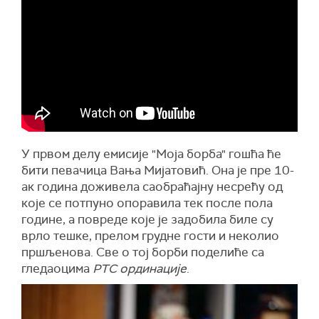
У првом делу емисије "Моја борба" гошћа ће
бити певачица Вања Мијатовић. Она је пре 10-
ак година доживела саобраћајну несрећу од
које се потпуно опоравила тек после пола
године, а повреде које је задобила биле су
врло тешке, прелом грудне гости и неколио
пршљенова. Све о тој борби поделиће са
гледаоцима
РТС ординације
.