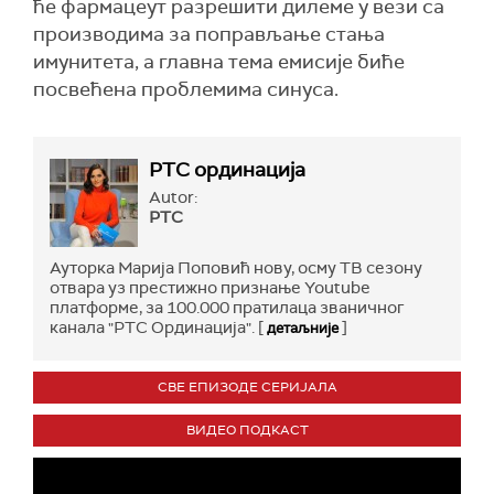
ће фармацеут разрешити дилеме у вези са
производима за поправљање стања
имунитета, а главна тема емисије биће
посвећена проблемима синуса.
РТС ординација
Autor:
РТС
Ауторка Марија Поповић нову, осму ТВ сезону
отвара уз престижно признање Youtube
платформе, за 100.000 пратилаца званичног
канала "РТС Ординација". [
]
детаљније
СВЕ ЕПИЗОДЕ СЕРИЈАЛА
ВИДЕО ПОДКАСТ