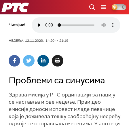
РТС
Читај ми!
НЕДЕЉА, 12.11.2023, 14:20 -> 21:19
Проблеми са синусима
Здрава мисија у РТС ординацији за нацију
се наставља и ове недеље. Први део
емисије доноси исповест младе певачице
која је доживела тешку саобраћајну несрећу
од које се опорављала месецима. У апотеци