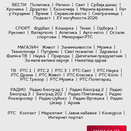
|
|
|
|
ВЕСТИ
Политика
Регион
Свет
Србија данас
|
|
|
|
Хроника
Друштво
Економија
Мерила времена
Рат
|
|
|
|
у Украјини
Време
Сервисне вести
Сматрачница
|
Подкаст
ЕУ могућности 2026
|
|
|
|
СПОРТ
Фудбал
Кошарка
Тенис
Одбојка
|
|
|
|
Рукомет
Ватерполо
Атлетика
Ауто-мото
Остали
|
спортови
Меморијал РТС
|
|
|
МАГАЗИН
Живот
Занимљивости
Музика
|
|
|
|
Технологијa
Путујемо
Свет познатих
Здравље
|
|
|
|
Филм и ТВ
Наука
Природа
Дигитални предузетник
|
За мале велике хероје
Наизглед здрав
|
|
|
|
|
ТВ
РТС 1
РТС 2
РТС 3
РТС Свет
РТС Наука
|
|
|
|
РТС Драма
РТС Живот
РТС Класика
РТС Коло
|
|
РТС Трезор
РТС Музика
РТС Полетарац
|
|
РАДИО
Радио Београд 1
Радио Београд 2
Радио
|
|
|
Београд 3
Београд 202
Радио Плетеница
Радио
|
|
|
Рокенролер
Радио Џубокс
Радио Вртешка
Радио
|
Џезер
Архив
|
|
|
|
РТС
Контакт
Маркетинг
Јавне набавке
Конкурси
Интернет портал