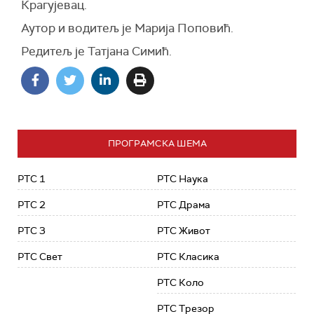
Крагујевац.
Аутор и водитељ је Марија Поповић.
Редитељ је Татјана Симић.
ПРОГРАМСКА ШЕМА
РТС 1
РТС Наука
РТС 2
РТС Драма
РТС 3
РТС Живот
РТС Свет
РТС Класика
РТС Коло
РТС Трезор