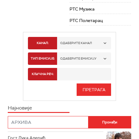
РТС Музика
РТС Полетарац
КАНАЛ:
ОДАБЕРИТЕ КАНАЛ
РТС 1
ТИП ЕМИСИЈЕ:
ОДАБЕРИТЕ ЕМИСИЈУ
РТС 2
СПОРТ
КЉУЧНА РЕЧ:
РТС 3
СЕРИЈА
РТС СВЕТ
ИНФО
Најновије
РТС НАУКА
ФИЛМ
РТС ДРАМА
Гост Лука Алерић
РТС ЖИВОТ