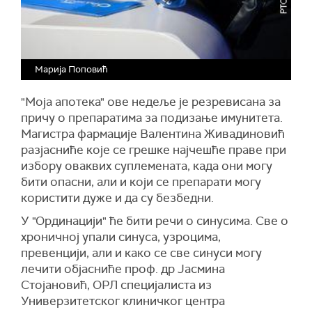
Марија Поповић
"Моја апотека" ове недеље је резревисана за
причу о препаратима за подизање имунитета.
Магистра фармације Валентина Живадиновић
разјасниће које се грешке најчешће праве при
избору оваквих суплемената, када они могу
бити опасни, али и који се препарати могу
користити дуже и да су безбедни.
У "Ординацији" ће бити речи о синусима. Све о
хроничној упали синуса, узроцима,
превенцији, али и како се све синуси могу
лечити објасниће проф. др Јасмина
Стојановић, ОРЛ специјалиста из
Универзитетског клиничког центра