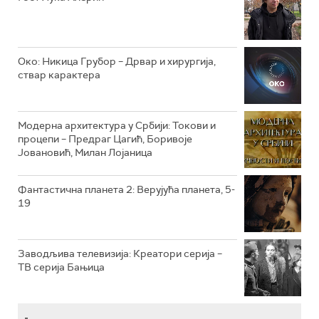
РТС КЛАСИКА
РТС КОЛО
Око: Никица Грубор – Дрвар и хирургија,
ствар карактера
РТС ТРЕЗОР
РТС МУЗИКА
Модерна архитектура у Србији: Токови и
процепи – Предраг Цагић, Боривоје
РТС ПОЛЕТАРАЦ
Јовановић, Милан Лојаница
Фантастична планета 2: Верујућа планета, 5-
19
Заводљива телевизија: Креатори серија –
ТВ серија Бањица