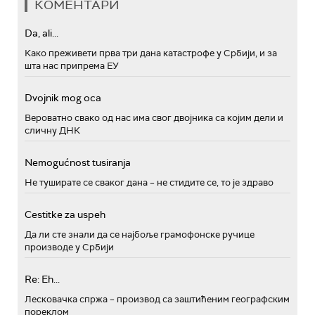
КОМЕНТАРИ
Da, ali...
Како преживети прва три дана катастрофе у Србији, и за
шта нас припрема ЕУ
Dvojnik mog oca
Вероватно свако од нас има свог двојника са којим дели и
сличну ДНК
Nemogućnost tusiranja
Не туширате се сваког дана – не стидите се, то је здраво
Cestitke za uspeh
Да ли сте знали да се најбоље грамофонске ручице
производе у Србији
Re: Eh...
Лесковачка спржа – производ са заштићеним географским
пореклом