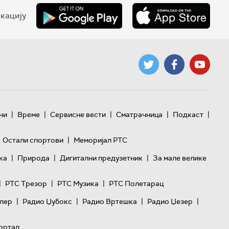
кацију
|
|
|
|
|
ни
Време
Сервисне вести
Сматрачница
Подкаст
|
Остали спортови
Меморијал РТС
|
|
|
ка
Природа
Дигитални предузетник
За мале велике
|
|
|
РТС Трезор
РТС Музика
РТС Полетарац
|
|
|
|
лер
Радио Џубокс
Радио Вртешка
Радио Џезер
ортал