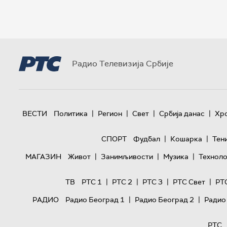
Радио Телевизија Србије
|
|
|
|
ВЕСТИ
Политика
Регион
Свет
Србија данас
Хр
|
|
СПОРТ
Фудбал
Кошарка
Тен
|
|
|
МАГАЗИН
Живот
Занимљивости
Музика
Техноло
|
|
|
|
ТВ
РТС 1
РТС 2
РТС 3
РТС Свет
РТ
|
|
РАДИО
Радио Београд 1
Радио Београд 2
Радио
РТС