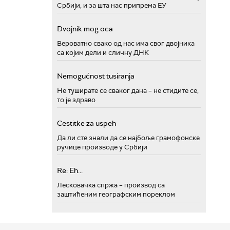
Србији, и за шта нас припрема ЕУ
Dvojnik mog oca
Вероватно свако од нас има свог двојника
са којим дели и сличну ДНК
Nemogućnost tusiranja
Не туширате се сваког дана – не стидите се,
то је здраво
Cestitke za uspeh
Да ли сте знали да се најбоље грамофонске
ручице производе у Србији
Re: Eh...
Лесковачка спржа – производ са
заштићеним географским пореклом