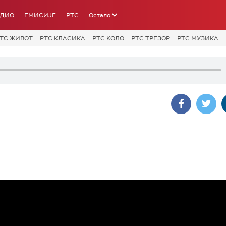
АДИО
ЕМИСИЈЕ
РТС
Остало
ТС ЖИВОТ
РТС КЛАСИКА
РТС КОЛО
РТС ТРЕЗОР
РТС МУЗИКА