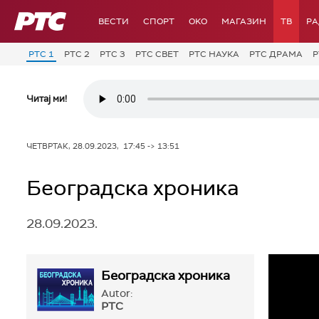
РТС
ВЕСТИ
СПОРТ
OKO
МАГАЗИН
ТВ
Р
РТС 1
РТС 2
РТС 3
РТС СВЕТ
РТС НАУКА
РТС ДРАМА
Р
Читај ми!
ЧЕТВРТАК, 28.09.2023, 17:45 -> 13:51
Београдска хроника
28.09.2023.
Београдска хроника
Autor:
РТС