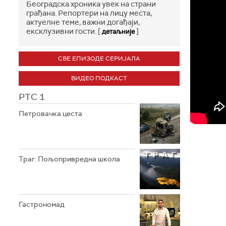
Београдска хроника увек на страни
грађана. Репортери на лицу места,
актуелне теме, важни догађаји,
ексклузивни гости. [
]
детаљније
СВЕ ЕПИЗОДЕ СЕРИЈАЛА
ВИДЕО ПОДКАСТ
РТС 1
Петровачка цеста
Траг: Пољопривредна школа
Гастрономад