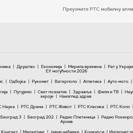
Преузмите РТС мобилну апли
|
|
|
|
оника
Друштво
Економија
Мерила времена
Рат у Украји
ЕУ могућности 2026
|
|
|
|
|
|
ис
Одбојка
Рукомет
Ватерполо
Атлетика
Ауто-мото
|
|
|
|
|
гијa
Путујемо
Свет познатих
Здравље
Филм и ТВ
Нау
|
хероје
Наизглед здрав
|
|
|
|
С Наука
РТС Драма
РТС Живот
РТС Класика
РТС Коло
|
|
|
 Београд 3
Београд 202
Радио Плетеница
Радио Рокенро
Архив
|
|
|
|
Контакт
Маркетинг
Јавне набавке
Конкурси
Интернет п