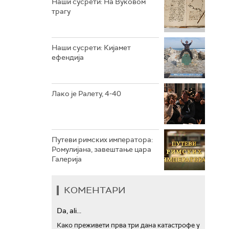
Наши сусрети: На Вуковом
трагу
РТС ТРЕЗОР
РТС МУЗИКА
Наши сусрети: Кијамет
ефендија
РТС ПОЛЕТАРАЦ
Лако је Ралету, 4-40
Путеви римских императора:
Ромулијана, завештање цара
Галерија
КОМЕНТАРИ
Da, ali...
Како преживети прва три дана катастрофе у