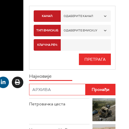
КАНАЛ:
ОДАБЕРИТЕ КАНАЛ
РТС 1
ТИП ЕМИСИЈЕ:
ОДАБЕРИТЕ ЕМИСИЈУ
РТС 2
СПОРТ
КЉУЧНА РЕЧ:
РТС 3
СЕРИЈА
РТС СВЕТ
ИНФО
Најновије
РТС НАУКА
ФИЛМ
РТС ДРАМА
Петровачка цеста
РТС ЖИВОТ
РТС КЛАСИКА
РТС КОЛО