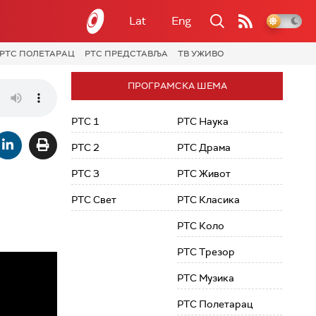
Lat
Eng
РТС ПОЛЕТАРАЦ
РТС ПРЕДСТАВЉА
ТВ УЖИВО
ПРОГРАМСКА ШЕМА
РТС 1
РТС Наука
РТС 2
РТС Драма
РТС 3
РТС Живот
РТС Свет
РТС Класика
РТС Коло
РТС Трезор
РТС Музика
РТС Полетарац