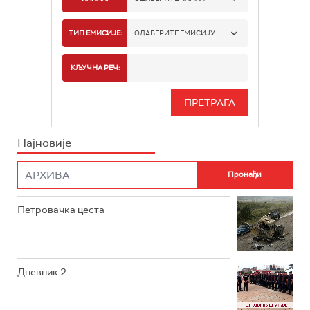
РТС 1
ТИП ЕМИСИЈЕ:
ОДАБЕРИТЕ ЕМИСИЈУ
РТС 2
СПОРТ
КЉУЧНА РЕЧ:
РТС 3
СЕРИЈА
РТС СВЕТ
ИНФО
Најновије
РТС НАУКА
ФИЛМ
РТС ДРАМА
Петровачка цеста
РТС ЖИВОТ
РТС КЛАСИКА
РТС КОЛО
Дневник 2
РТС ТРЕЗОР