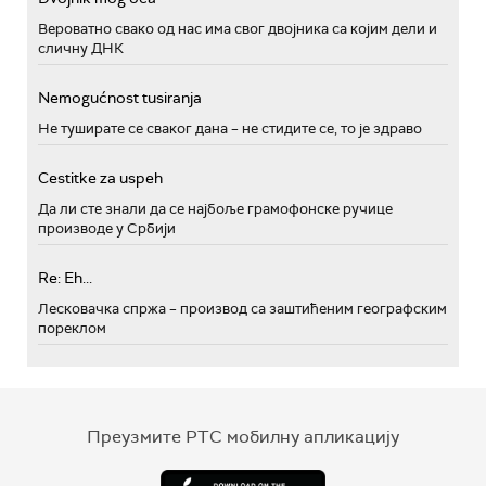
Вероватно свако од нас има свог двојника са којим дели и
сличну ДНК
Nemogućnost tusiranja
Не туширате се сваког дана – не стидите се, то је здраво
Cestitke za uspeh
Да ли сте знали да се најбоље грамофонске ручице
производе у Србији
Re: Eh...
Лесковачка спржа – производ са заштићеним географским
пореклом
Преузмите РТС мобилну апликацију