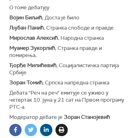
О томе дебатују:
Војин Биљић
, Доста је било
Љубан Панић
, Странка слободе и правде
Мирослав Алексић
, Народна странка
Муамер Зукорлић
, Странка правде и
помирења,
Ђорђе Милићевић
, Социјалистичка партија
Србије
Зоран Томић
, Српска напредна странка
Дебата "Реч на реч" емитује се уживо у
четвртак 10. јуна у 21 сат на Првом програму
РТС-а.
Модератор дебате је
Зоран Станојевић