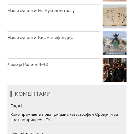
РТС МУЗИКА
Наши сусрети: На Вуковом трагу
РТС ПОЛЕТАРАЦ
Наши сусрети: Кијамет ефендија
Лако је Ралету, 4-40
КОМЕНТАРИ
Da, ali...
Како преживети прва три дана катастрофе у Србији, и за
шта нас припрема ЕУ
Dvojnik mog oca