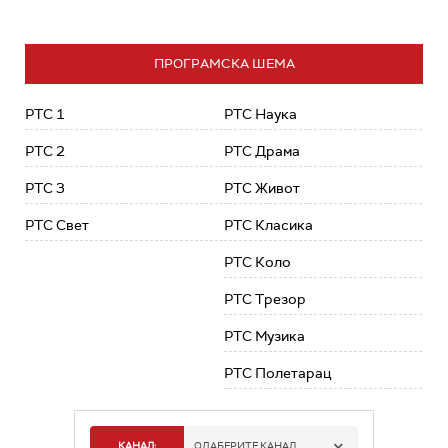
ПРОГРАМСКА ШЕМА
РТС 1
РТС Наука
РТС 2
РТС Драма
РТС 3
РТС Живот
РТС Свет
РТС Класика
РТС Коло
РТС Трезор
РТС Музика
РТС Полетарац
КАНАЛ:
ОДАБЕРИТЕ КАНАЛ