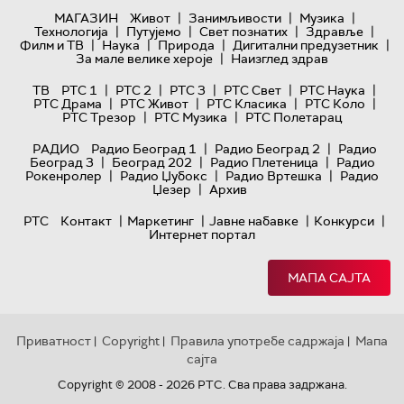
|
|
|
МАГАЗИН
Живот
Занимљивости
Музика
|
|
|
|
Технологијa
Путујемо
Свет познатих
Здравље
|
|
|
|
Филм и ТВ
Наука
Природа
Дигитални предузетник
|
За мале велике хероје
Наизглед здрав
|
|
|
|
|
ТВ
РТС 1
РТС 2
РТС 3
РТС Свет
РТС Наука
|
|
|
|
РТС Драма
РТС Живот
РТС Класика
РТС Коло
|
|
РТС Трезор
РТС Музика
РТС Полетарац
|
|
РАДИО
Радио Београд 1
Радио Београд 2
Радио
|
|
|
Београд 3
Београд 202
Радио Плетеница
Радио
|
|
|
Рокенролер
Радио Џубокс
Радио Вртешка
Радио
|
Џезер
Архив
|
|
|
|
РТС
Контакт
Маркетинг
Јавне набавке
Конкурси
Интернет портал
МАПА САЈТА
Приватност
Copyright
Правила употребе садржаја
Мапа
|
|
|
сајта
Copyright © 2008 - 2026 РТС. Сва права задржана.