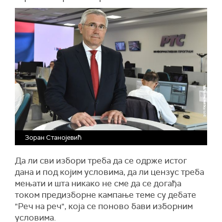
Зоран Станојевић
Да ли сви избори треба да се одрже истог
дана и под којим условима, да ли цензус треба
мењати и шта никако не сме да се догађа
током предизборне кампање теме су дебате
"Реч на реч", која се поново бави изборним
условима.