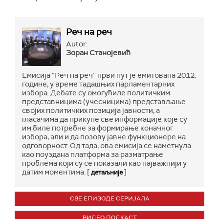
Реч на реч
Autor:
Зоран Станојевић
Емисија “Реч на реч” први пут је емитована 2012.
године, у време тадашњих парламентарних
избора. Дебате су омогућиле политичким
представницима (учесницима) представљање
својих политичких позиција јавности, а
гласачима да прикупе све информације које су
им биле потребне за формирање коначног
избора, али и да позову јавне функционере на
одговорност. Од тада, ова емисија се наметнула
као поуздана платформа за разматрање
проблема који су се показали као најважнији у
датим моментима. [
]
детаљније
СВЕ ЕПИЗОДЕ СЕРИЈАЛА
ВИДЕО ПОДКАСТ