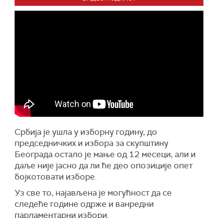
Србија је ушла у изборну годину, до
председничких и избора за скупштину
Београда остало је мање од 12 месеци, али и
даље није јасно да ли ће део опозиције опет
бојкотовати изборе.
Уз све то, најављена је могућност да се
следеће године одрже и ванредни
парламентарни избори.