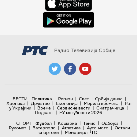
Радио Телевизија Србије
|
|
|
|
ВЕСТИ
Политика
Регион
Свет
Србија данас
|
|
|
|
Хроника
Друштво
Економија
Мерила времена
Рат
|
|
|
|
у Украјини
Време
Сервисне вести
Сматрачница
|
Подкаст
ЕУ могућности 2026
|
|
|
|
СПОРТ
Фудбал
Кошарка
Тенис
Одбојка
|
|
|
|
Рукомет
Ватерполо
Атлетика
Ауто-мото
Остали
|
спортови
Меморијал РТС