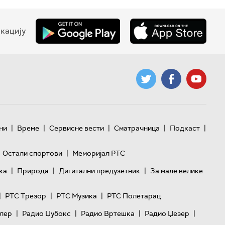
кацију
|
|
|
|
|
ни
Време
Сервисне вести
Сматрачница
Подкаст
|
Остали спортови
Меморијал РТС
|
|
|
ка
Природа
Дигитални предузетник
За мале велике
|
|
|
РТС Трезор
РТС Музика
РТС Полетарац
|
|
|
|
лер
Радио Џубокс
Радио Вртешка
Радио Џезер