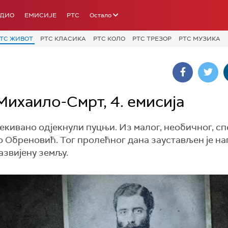
АДИО
ЕМИСИЈЕ
РТС
Остало
ТС ЖИВОТ
РТС КЛАСИКА
РТС КОЛО
РТС ТРЕЗОР
РТС МУЗИКА
ихаило-Смрт, 4. емисија
чекивано одјекнули пуцњи. Из малог, необичног, с
 Обреновић. Тог пролећног дана заустављен је н
азвијену земљу.