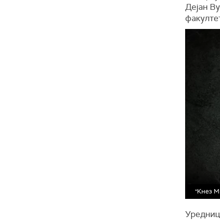
Дејан В
факулте
"Кнез М
Уредниц