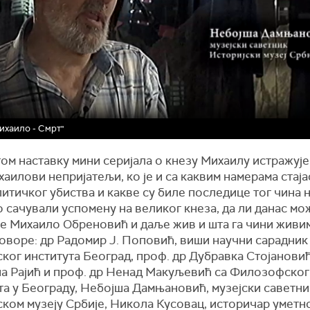
ихаило - Смрт"
ом наставку мини серијала о кнезу Михаилу истражује
аилови непријатељи, ко је и са каквим намерама стаја
итичког убиства и какве су биле последице тог чина н
 сачували успомену на великог кнеза, да ли данас м
 је Михаило Обреновић и даље жив и шта га чини живи
говоре: др Радомир Ј. Поповић, виши научни сарадник
ког института Београд, проф. др Дубравка Стојановић
на Рајић и проф. др Ненад Макуљевић са Филозофског
а у Београду, Небојша Дамњановић, музејски саветни
ском музеју Србије, Никола Кусовац, историчар уметн