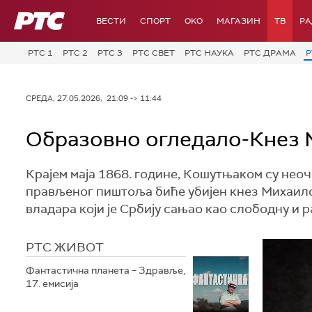
РТС
ВЕСТИ
СПОРТ
OKO
МАГАЗИН
ТВ
Р
РТС 1
РТС 2
РТС 3
РТС СВЕТ
РТС НАУКА
РТС ДРАМА
Р
СРЕДА, 27.05.2026, 21:09 -> 11:44
Образовно огледало-Кнез М
Крајем маја 1868. године, Кошутњаком су нео
прављеног пиштоља биће убијен кнез Михаило
владара који је Србију сањао као слободну и р
РТС ЖИВОТ
Фантастична планета – Здравље,
17. емисија