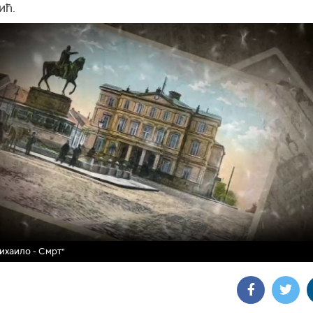
ић.
ихаило - Смрт"