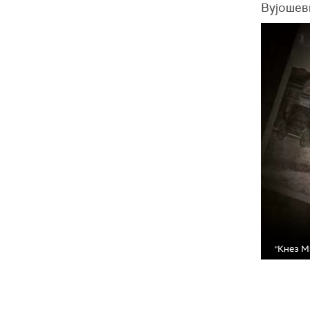
Вујошев
"Кнез М