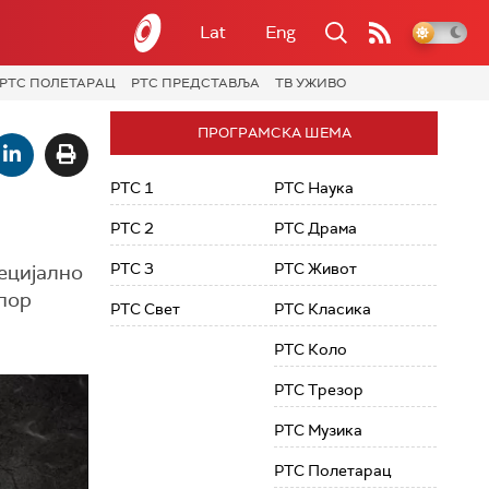
Lat
Eng
РТС ПОЛЕТАРАЦ
РТС ПРЕДСТАВЉА
ТВ УЖИВО
ПРОГРАМСКА ШЕМА
РТС 1
РТС Наука
РТС 2
РТС Драма
РТС 3
РТС Живот
пецијално
апор
РТС Свет
РТС Класика
РТС Коло
РТС Трезор
РТС Музика
РТС Полетарац