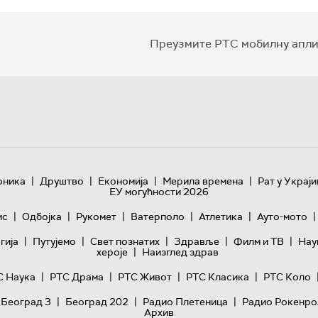
Преузмите РТС мобилну апли
|
|
|
|
оника
Друштво
Економија
Мерила времена
Рат у Украји
ЕУ могућности 2026
|
|
|
|
|
|
ис
Одбојка
Рукомет
Ватерполо
Атлетика
Ауто-мото
|
|
|
|
|
гијa
Путујемо
Свет познатих
Здравље
Филм и ТВ
Нау
|
хероје
Наизглед здрав
|
|
|
|
С Наука
РТС Драма
РТС Живот
РТС Класика
РТС Коло
|
|
|
 Београд 3
Београд 202
Радио Плетеница
Радио Рокенро
Архив