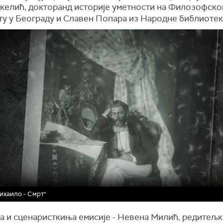
укелић, докторанд историје уметности на Филозофско
ту у Београду и Славен Попара из Народне библиотек
ихаило - Смрт"
а и сценаристкиња емисије - Невена Милић, редитељк