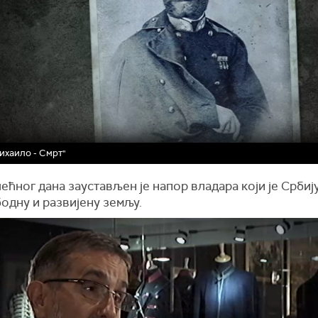
ихаило - Смрт"
ећног дана заустављен је напор владара који је Србиј
одну и развијену земљу.