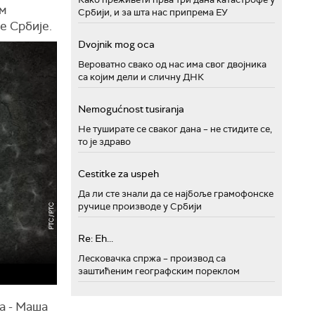
м
Србији, и за шта нас припрема ЕУ
е Србије.
Dvojnik mog oca
Вероватно свако од нас има свог двојника
са којим дели и сличну ДНК
Nemogućnost tusiranja
Не туширате се сваког дана – не стидите се,
то је здраво
Cestitke za uspeh
Да ли сте знали да се најбоље грамофонске
ручице производе у Србији
Re: Eh...
Лесковачка спржа – производ са
заштићеним географским пореклом
а - Маша