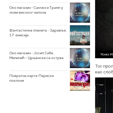
Око магазин - Санчез и Трамп у
ложи високог напона
Фантастична планета - Здравље,
17. емисија
Око магазин - Јосип Сибе
"Кнез М
Миличић – Црњански са острва
Тог прол
као слоб
Повратна карта-Париски
поклони