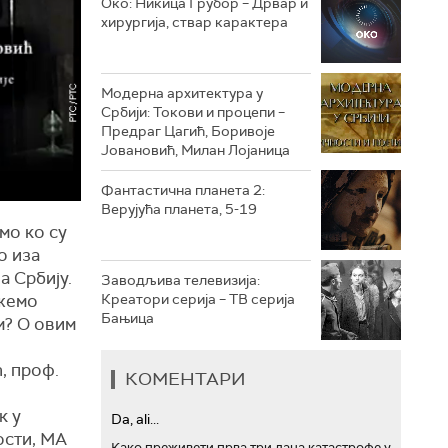
Око: Никица Грубор – Дрвар и
хирургија, ствар карактера
РТС ТРЕЗОР
РТС МУЗИКА
Модерна архитектура у
Србији: Токови и процепи –
РТС ПОЛЕТАРАЦ
Предраг Цагић, Боривоје
Јовановић, Милан Лојаница
Фантастична планета 2:
Верујућа планета, 5-19
мо ко су
о иза
а Србију.
Заводљива телевизија:
Креатори серија – ТВ серија
ожемо
Бањица
м? О овим
, проф.
КОМЕНТАРИ
к у
Da, ali...
ости, МА
Како преживети прва три дана катастрофе у