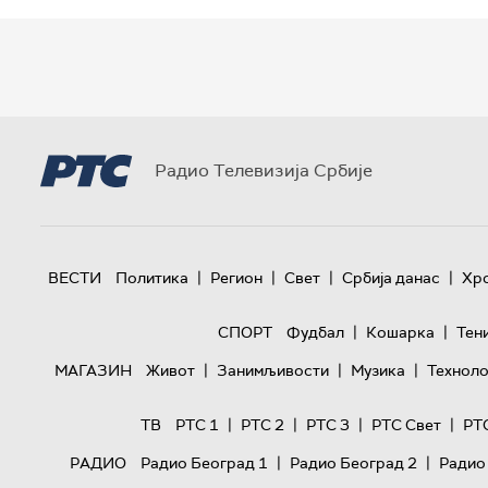
Радио Телевизија Србије
|
|
|
|
ВЕСТИ
Политика
Регион
Свет
Србија данас
Хр
|
|
СПОРТ
Фудбал
Кошарка
Тен
|
|
|
МАГАЗИН
Живот
Занимљивости
Музика
Техноло
|
|
|
|
ТВ
РТС 1
РТС 2
РТС 3
РТС Свет
РТ
|
|
РАДИО
Радио Београд 1
Радио Београд 2
Радио