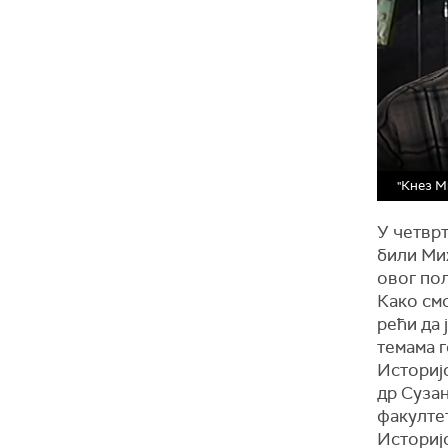
"Кнез М
У четврт
били Мих
овог пол
Како смо
рећи да
темама 
Историјс
др Суза
факултет
Историј