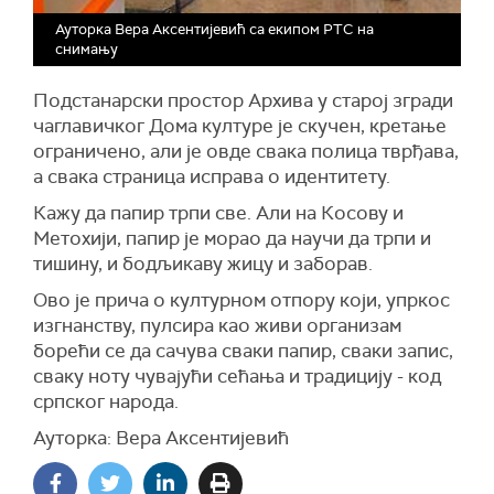
Ауторка Вера Аксентијевић са екипом РТС на
снимању
Подстанарски простор Архива у старој згради
чаглавичког Дома културе је скучен, кретање
ограничено, али је овде свака полица тврђава,
а свака страница исправа о идентитету.
Кажу да папир трпи све. Али на Косову и
Метохији, папир је морао да научи да трпи и
тишину, и бодљикаву жицу и заборав.
Ово је прича о културном отпору који, упркос
изгнанству, пулсира као живи организам
борећи се да сачува сваки папир, сваки запис,
сваку ноту чувајући сећања и традицију - код
српског народа.
Ауторка: Вера Аксентијевић