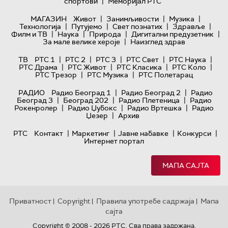
|
спортови
Меморијал РТС
|
|
|
МАГАЗИН
Живот
Занимљивости
Музика
|
|
|
|
Технологијa
Путујемо
Свет познатих
Здравље
|
|
|
|
Филм и ТВ
Наука
Природа
Дигитални предузетник
|
За мале велике хероје
Наизглед здрав
|
|
|
|
|
ТВ
РТС 1
РТС 2
РТС 3
РТС Свет
РТС Наука
|
|
|
|
РТС Драма
РТС Живот
РТС Класика
РТС Коло
|
|
РТС Трезор
РТС Музика
РТС Полетарац
|
|
РАДИО
Радио Београд 1
Радио Београд 2
Радио
|
|
|
Београд 3
Београд 202
Радио Плетеница
Радио
|
|
|
Рокенролер
Радио Џубокс
Радио Вртешка
Радио
|
Џезер
Архив
|
|
|
|
РТС
Контакт
Маркетинг
Јавне набавке
Конкурси
Интернет портал
МАПА САЈТА
Приватност
Copyright
Правила употребе садржаја
Мапа
|
|
|
сајта
Copyright © 2008 - 2026 РТС. Сва права задржана.