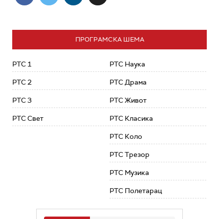
ПРОГРАМСКА ШЕМА
РТС 1
РТС Наука
РТС 2
РТС Драма
РТС 3
РТС Живот
РТС Свет
РТС Класика
РТС Коло
РТС Трезор
РТС Музика
РТС Полетарац