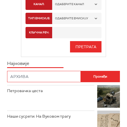
КАНАЛ:
ОДАБЕРИТЕ КАНАЛ
РТС 1
ТИП ЕМИСИЈЕ:
ОДАБЕРИТЕ ЕМИСИЈУ
РТС 2
СПОРТ
КЉУЧНА РЕЧ:
РТС 3
СЕРИЈА
РТС СВЕТ
ИНФО
Најновије
РТС НАУКА
ФИЛМ
РТС ДРАМА
Петровачка цеста
РТС ЖИВОТ
РТС КЛАСИКА
РТС КОЛО
Наши сусрети: На Вуковом трагу