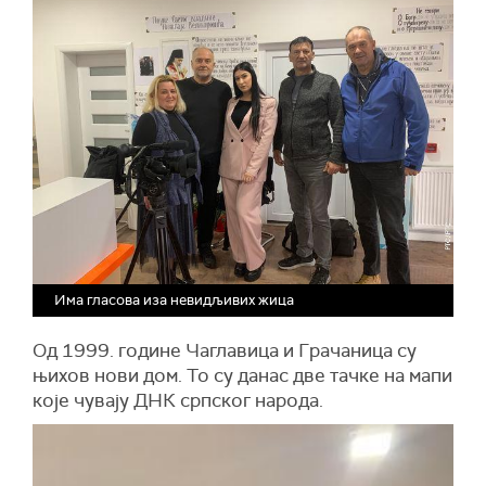
Има гласова иза невидљивих жица
Од 1999. године Чаглавица и Грачаница су
њихов нови дом. То су данас две тачке на мапи
које чувају ДНК српског народа.