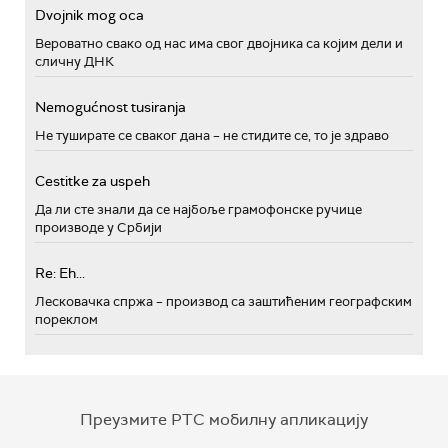
Dvojnik mog oca
Вероватно свако од нас има свог двојника са којим дели и
сличну ДНК
Nemogućnost tusiranja
Не туширате се сваког дана – не стидите се, то је здраво
Cestitke za uspeh
Да ли сте знали да се најбоље грамофонске ручице
производе у Србији
Re: Eh...
Лесковачка спржа – производ са заштићеним географским
пореклом
Преузмите РТС мобилну апликацију