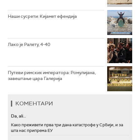
РТС ТРЕЗОР
РТС МУЗИКА
Наши сусрети: Кијамет ефендија
РТС ПОЛЕТАРАЦ
Лако је Ралету, 4-40
Путеви римских императора: Ромулијана,
завештање цара Галерија
КОМЕНТАРИ
Da, ali...
Како преживети прва три дана катастрофе у Србији, и за
шта нас припрема ЕУ