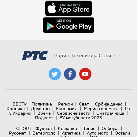
Радио Телевизија Србије
|
|
|
|
ВЕСТИ
Политика
Регион
Свет
Србија данас
|
|
|
|
Хроника
Друштво
Економија
Мерила времена
Рат
|
|
|
|
у Украјини
Време
Сервисне вести
Сматрачница
|
Подкаст
ЕУ могућности 2026
|
|
|
|
СПОРТ
Фудбал
Кошарка
Тенис
Одбојка
|
|
|
|
Рукомет
Ватерполо
Атлетика
Ауто-мото
Остали