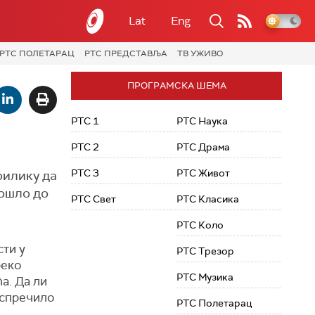
Lat
Eng
РТС ПОЛЕТАРАЦ
РТС ПРЕДСТАВЉА
ТВ УЖИВО
ПРОГРАМСКА ШЕМА
РТС 1
РТС Наука
РТС 2
РТС Драма
РТС 3
РТС Живот
рилику да
дошло до
РТС Свет
РТС Класика
РТС Коло
сти у
РТС Трезор
реко
РТС Музика
а. Да ли
е спречило
РТС Полетарац