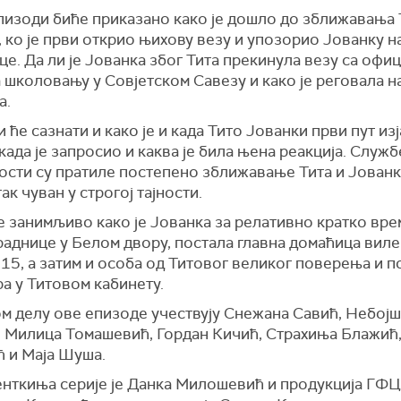
пизоди биће приказано како је дошло до зближавања 
 ко је први открио њихову везу и упозорио Јованку н
е. Да ли је Јованка због Тита прекинула везу са офи
а школовању у Совјетском Савезу и како је реговала н
а.
 ће сазнати и како је и када Тито Јованки први пут из
када је запросио и каква је била њена реакција. Служб
сти су пратиле постепено зближавање Тита и Јованке
так чуван у строгој тајности.
е занимљиво како је Јованка за релативно кратко вре
аднице у Белом двору, постала главна домаћица виле
15, а затим и особа од Титовог великог поверења и 
а у Титовом кабинету.
ом делу ове епизоде учествују Снежана Савић, Небој
, Милица Томашевић, Гордан Кичић, Страхиња Блажић,
 и Маја Шуша.
нткиња серије је Данка Милошевић и продукција ГФЦ