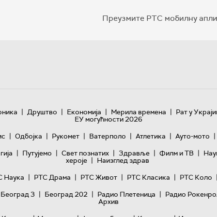
Преузмите РТС мобилну апли
|
|
|
|
оника
Друштво
Економија
Мерила времена
Рат у Украји
ЕУ могућности 2026
|
|
|
|
|
|
ис
Одбојка
Рукомет
Ватерполо
Атлетика
Ауто-мото
|
|
|
|
|
гијa
Путујемо
Свет познатих
Здравље
Филм и ТВ
Нау
|
хероје
Наизглед здрав
|
|
|
|
С Наука
РТС Драма
РТС Живот
РТС Класика
РТС Коло
|
|
|
 Београд 3
Београд 202
Радио Плетеница
Радио Рокенро
Архив