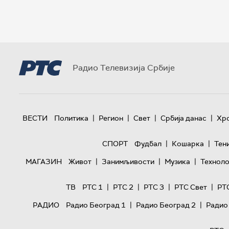
Радио Телевизија Србије
|
|
|
|
ВЕСТИ
Политика
Регион
Свет
Србија данас
Хр
|
|
СПОРТ
Фудбал
Кошарка
Тен
|
|
|
МАГАЗИН
Живот
Занимљивости
Музика
Техноло
|
|
|
|
ТВ
РТС 1
РТС 2
РТС 3
РТС Свет
РТ
|
|
РАДИО
Радио Београд 1
Радио Београд 2
Радио