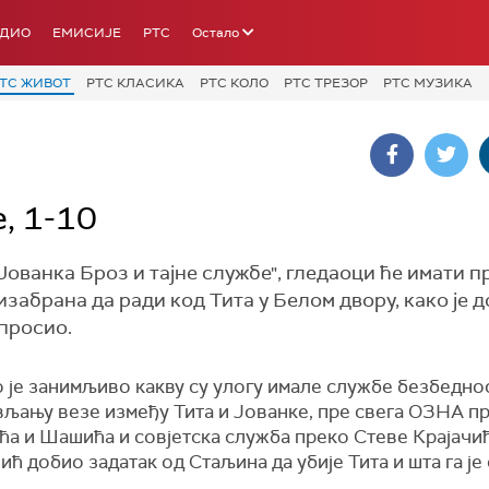
АДИО
ЕМИСИЈЕ
РТС
Остало
ТС ЖИВОТ
РТС КЛАСИКА
РТС КОЛО
РТС ТРЕЗОР
РТС МУЗИКА
, 1-10
Јованка Броз и тајне службе", гледаоци ће имати п
изабрана да ради код Тита у Белом двору, како је 
апросио.
 је занимљиво какву су улогу имале службе безбедно
вљању везе између Тита и Јованке, пре свега ОЗНА п
ћа и Шашића и совјетска служба преко Стеве Крајачић
чић добио задатак од Стаљина да убије Тита и шта га ј