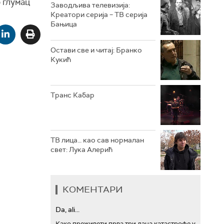
 глумац
Заводљива телевизија:
Креатори серија – ТВ серија
РТС ТРЕЗОР
Бањица
РТС МУЗИКА
Остави све и читај: Бранко
Кукић
РТС ПОЛЕТАРАЦ
Транс Кабар
ТВ лица… као сав нормалан
свет: Лука Алерић
КОМЕНТАРИ
Da, ali...
Како преживети прва три дана катастрофе у