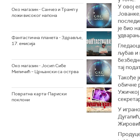
У овој е
Око магазин - Санчез и Трамп у
Јованке,
ложи високог напона
последиц
је био н
удварањ
Фантастична планета - Здравље,
17. емисија
Гледаоци
љубав и 
безбедно
Око магазин - Јосип Сибе
тај пода
Миличић – Црњански са острва
Такође ј
обичне р
Ужичкој 
Повратна карта-Париски
секретар
поклони
У игран
Дугалић
Жировић
Продуце