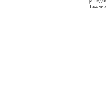
је Недељ
Тихомир