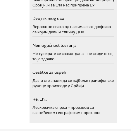
Србији, и за шта нас припрема ЕУ
Dvojnik mog oca
Вероватно свако од нас има свог двојника
са којим дели и сличну ДНК
Nemogućnost tusiranja
Не туширате се сваког дана – не стидите се,
то је здраво
Cestitke za uspeh
Да ли сте знали да се најбоље грамофонске
ручице производе у Србији
Re: Eh...
Лесковачка спржа – производ са
заштићеним географским пореклом