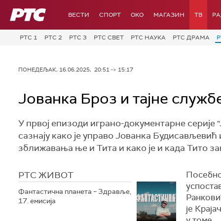
РТС
ВЕСТИ
СПОРТ
OKO
МАГАЗИН
ТВ
Р
РТС 1
РТС 2
РТС 3
РТС СВЕТ
РТС НАУКА
РТС ДРАМА
Р
ПОНЕДЕЉАК, 16.06.2025, 20:51 -> 15:17
Јованка Броз и тајне службе
У првој епизоди играно-документарне серије "
сазнају како је управо Јованка Будисављевић 
зближавања ње и Тита и како је и када Тито з
РТС ЖИВОТ
Посебно
успоста
Фантастична планета – Здравље,
Ранкови
17. емисија
је Краја
у томе.