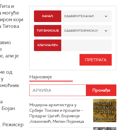
Тита и
а могуће
КАНАЛ:
ОДАБЕРИТЕ КАНАЛ
циром који
а Титова
РТС 1
ТИП ЕМИСИЈЕ:
ОДАБЕРИТЕ ЕМИСИЈУ
јавио
РТС 2
СПОРТ
КЉУЧНА РЕЧ:
е
, али је
РТС 3
СЕРИЈА
РТС СВЕТ
ИНФО
ме од
Најновије
 у
РТС НАУКА
ФИЛМ
помоћник
РТС ДРАМА
ша
Модерна архитектура у
РТС ЖИВОТ
 Бојан
Србији: Токови и процепи –
Предраг Цагић, Боривоје
РТС КЛАСИКА
Јовановић, Милан Лојаница
. Режисер
РТС КОЛО