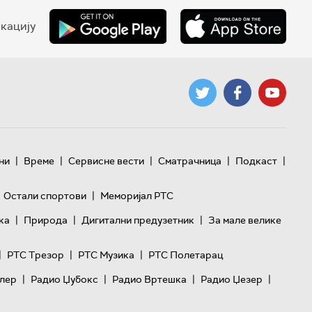
кацију
|
|
|
|
|
ни
Време
Сервисне вести
Сматрачница
Подкаст
|
Остали спортови
Меморијал РТС
|
|
|
ка
Природа
Дигитални предузетник
За мале велике
|
|
|
РТС Трезор
РТС Музика
РТС Полетарац
|
|
|
|
лер
Радио Џубокс
Радио Вртешка
Радио Џезер