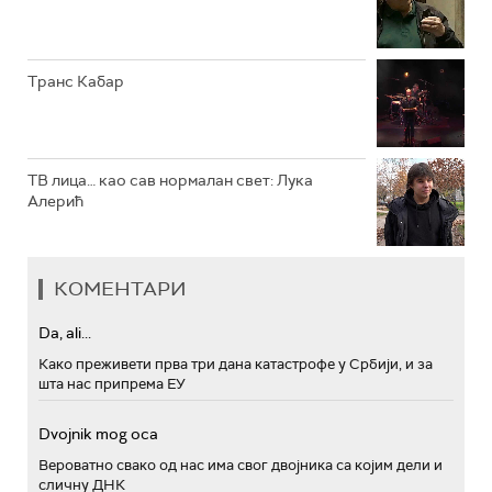
РТС ПОЛЕТАРАЦ
Транс Кабар
ТВ лица… као сав нормалан свет: Лука
Алерић
КОМЕНТАРИ
Da, ali...
Како преживети прва три дана катастрофе у Србији, и за
шта нас припрема ЕУ
Dvojnik mog oca
Вероватно свако од нас има свог двојника са којим дели и
сличну ДНК