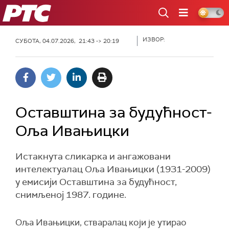
РТС
ИЗВОР:
СУБОТА, 04.07.2026, 21:43 -> 20:19
Оставштина за будућност-
Оља Ивањицки
Истакнута сликарка и ангажовани
интелектуалац Оља Ивањицки (1931-2009)
у емисији Оставштина за будућност,
снимљеној 1987. године.
Оља Ивањицки, стваралац који је утирао