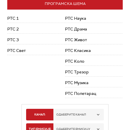
ПРОГРАМСКА ШЕМА
РТС 1
РТС Наука
РТС 2
РТС Драма
РТС 3
РТС Живот
РТС Свет
РТС Класика
РТС Коло
РТС Трезор
РТС Музика
РТС Полетарац
КАНАЛ:
ОДАБЕРИТЕ КАНАЛ
РТС 1
ТИП ЕМИСИЈЕ:
ОДАБЕРИТЕ ЕМИСИЈУ