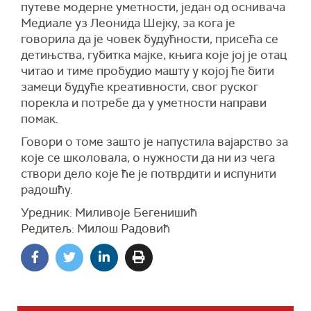
путеве модерне уметности, један од оснивача
Медиале уз Леонида Шејку, за кога је
говорила да је човек будућности, присећа се
детињства, губитка мајке, књига које јој је отац
читао и тиме пробудио машту у којој ће бити
замеци будуће креативности, свог руског
порекла и потребе да у уметности направи
помак.
Говори о томе зашто је напустила вајарство за
које се школовала, о нужности да ни из чега
створи дело које ће је потврдити и испунити
радошћу.
Уредник: Миливоје Бегенишић
Редитељ: Милош Радовић