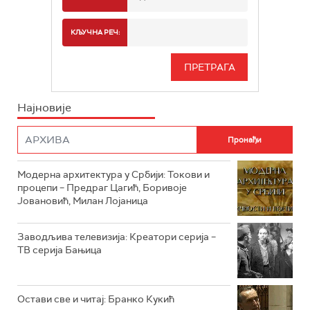
РТС 2
СПОРТ
КЉУЧНА РЕЧ:
РТС 3
СЕРИЈА
РТС СВЕТ
ИНФО
Најновије
РТС НАУКА
ФИЛМ
РТС ДРАМА
Модерна архитектура у Србији: Токови и
РТС ЖИВОТ
процепи – Предраг Цагић, Боривоје
Јовановић, Милан Лојаница
РТС КЛАСИКА
РТС КОЛО
Заводљива телевизија: Креатори серија –
ТВ серија Бањица
РТС ТРЕЗОР
РТС МУЗИКА
Остави све и читај: Бранко Кукић