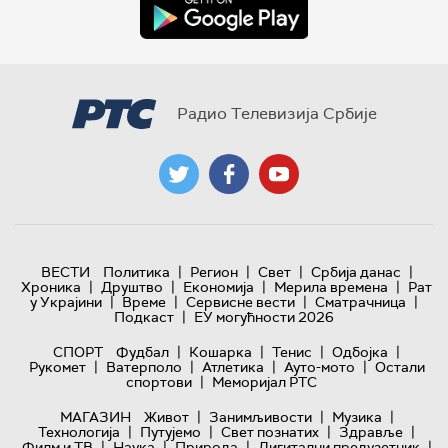
Радио Телевизија Србије
|
|
|
|
ВЕСТИ
Политика
Регион
Свет
Србија данас
|
|
|
|
Хроника
Друштво
Економија
Мерила времена
Рат
|
|
|
|
у Украјини
Време
Сервисне вести
Сматрачница
|
Подкаст
ЕУ могућности 2026
|
|
|
|
СПОРТ
Фудбал
Кошарка
Тенис
Одбојка
|
|
|
|
Рукомет
Ватерполо
Атлетика
Ауто-мото
Остали
|
спортови
Меморијал РТС
|
|
|
МАГАЗИН
Живот
Занимљивости
Музика
|
|
|
|
Технологијa
Путујемо
Свет познатих
Здравље
|
|
|
|
Филм и ТВ
Наука
Природа
Дигитални предузетник