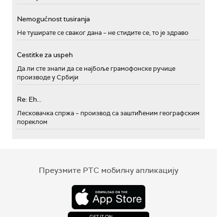
Nemogućnost tusiranja
Не туширате се сваког дана – не стидите се, то је здраво
Cestitke za uspeh
Да ли сте знали да се најбоље грамофонске ручице
производе у Србији
Re: Eh...
Лесковачка спржа – производ са заштићеним географским
пореклом
Преузмите РТС мобилну апликацију