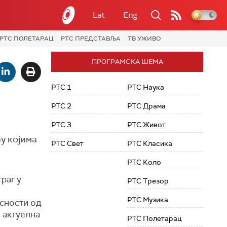
Lat
Eng
РТС ПОЛЕТАРАЦ
РТС ПРЕДСТАВЉА
ТВ УЖИВО
ПРОГРАМСКА ШЕМА
РТС 1
РТС Наука
РТС 2
РТС Драма
РТС 3
РТС Живот
у којима
РТС Свет
РТС Класика
РТС Коло
раг у
РТС Трезор
РТС Музика
исности од
и актуелна
РТС Полетарац