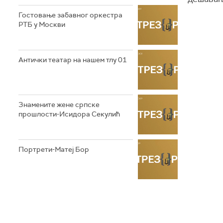
Гостовање забавног оркестра
РТБ у Москви
Антички театар на нашем тлу 01
Знамените жене српске
прошлости-Исидора Секулић
Портрети-Матеј Бор