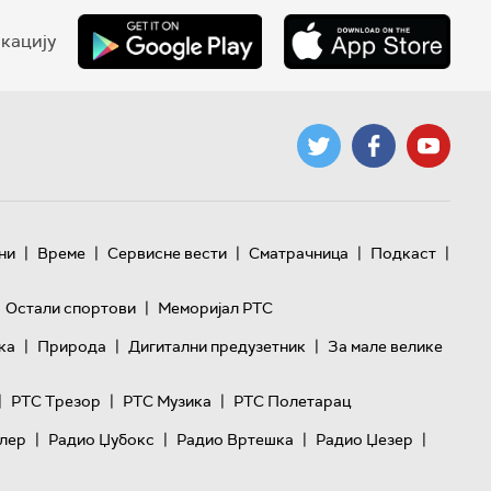
кацију
|
|
|
|
|
ни
Време
Сервисне вести
Сматрачница
Подкаст
|
Остали спортови
Меморијал РТС
|
|
|
ка
Природа
Дигитални предузетник
За мале велике
|
|
|
РТС Трезор
РТС Музика
РТС Полетарац
|
|
|
|
лер
Радио Џубокс
Радио Вртешка
Радио Џезер