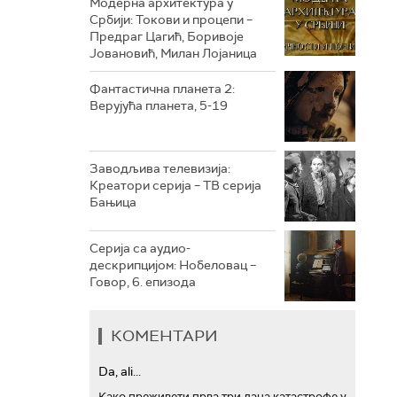
Модерна архитектура у
Србији: Токови и процепи –
Предраг Цагић, Боривоје
РТС ТРЕЗОР
Јовановић, Милан Лојаница
РТС МУЗИКА
Фантастична планета 2:
Верујућа планета, 5-19
РТС ПОЛЕТАРАЦ
Заводљива телевизија:
Креатори серија – ТВ серија
Бањица
Серија са аудио-
дескрипцијом: Нобеловац –
Говор, 6. епизода
КОМЕНТАРИ
Da, ali...
Како преживети прва три дана катастрофе у