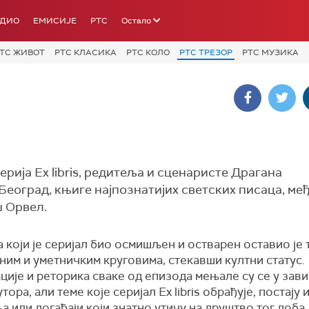
АДИО
ЕМИСИЈЕ
РТС
Остало
ТС ЖИВОТ
РТС КЛАСИКА
РТС КОЛО
РТС ТРЕЗОР
РТС МУЗИКА
рија Ex libris, редитеља и сценаристе Драгана
еоград, књиге најпознатијих светских писаца, међ
џ Орвел.
 који је серијал био осмишљен и остварен оставио је т
им и уметничким круговима, стекавши култни статус.
ције и реторика сваке од епизода мењал
е
су се у зав
утора, али теме које серијал Ex libris обрађује, постају 
 или догађаји који знатно утичу на друштво тог доба.