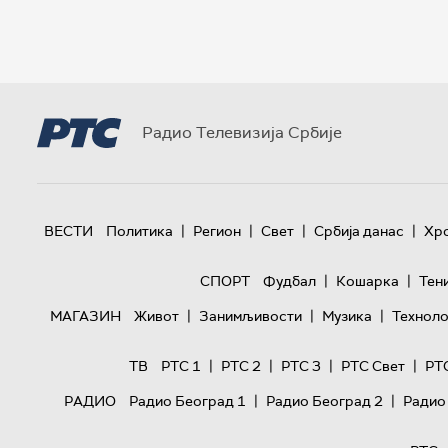
Радио Телевизија Србије
|
|
|
|
ВЕСТИ
Политика
Регион
Свет
Србија данас
Хр
|
|
СПОРТ
Фудбал
Кошарка
Тен
|
|
|
МАГАЗИН
Живот
Занимљивости
Музика
Техноло
|
|
|
|
ТВ
РТС 1
РТС 2
РТС 3
РТС Свет
РТ
|
|
РАДИО
Радио Београд 1
Радио Београд 2
Радио