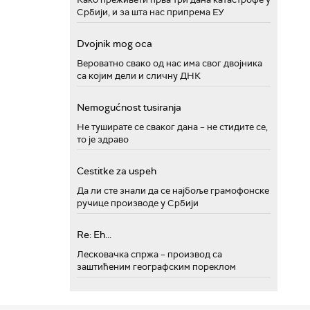
Србији, и за шта нас припрема ЕУ
Dvojnik mog oca
Вероватно свако од нас има свог двојника
са којим дели и сличну ДНК
Nemogućnost tusiranja
Не туширате се сваког дана – не стидите се,
то је здраво
Cestitke za uspeh
Да ли сте знали да се најбоље грамофонске
ручице производе у Србији
Re: Eh...
Лесковачка спржа – производ са
заштићеним географским пореклом