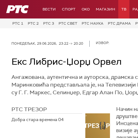
РТС
ВЕСТИ
СПОРТ
OKO
МАГАЗИН
ТВ
Р
РТС 1
РТС 2
РТС 3
РТС СВЕТ
РТС НАУКА
РТС ДРАМА
Р
ИЗВОР:
ПОНЕДЕЉАК, 29.06.2026, 23:22 -> 20:20
Екс Либрис-Џорџ Орвел
Ангажована, аутентична и ауторска, драмска се
Маринковића представљала је, на Телевизији Б
су Г. Г. Маркес, Селинџер, Едгар Алан По, Џор
РТС ТРЕЗОР
Начин на
друштвен
Добра стара времена 04
Инсцена
визије а
дешавања