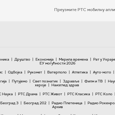
Преузмите РТС мобилну апли
|
|
|
|
оника
Друштво
Економија
Мерила времена
Рат у Украји
ЕУ могућности 2026
|
|
|
|
|
|
ис
Одбојка
Рукомет
Ватерполо
Атлетика
Ауто-мото
|
|
|
|
|
гијa
Путујемо
Свет познатих
Здравље
Филм и ТВ
Нау
|
хероје
Наизглед здрав
|
|
|
|
С Наука
РТС Драма
РТС Живот
РТС Класика
РТС Коло
|
|
|
 Београд 3
Београд 202
Радио Плетеница
Радио Рокенро
Архив