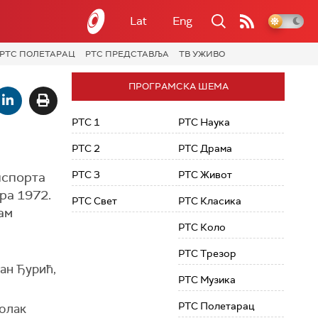
Lat
Eng
РТС ПОЛЕТАРАЦ
РТС ПРЕДСТАВЉА
ТВ УЖИВО
ПРОГРАМСКА ШЕМА
РТС 1
РТС Наука
РТС 2
РТС Драма
РТС 3
РТС Живот
нспорта
ра 1972.
РТС Свет
РТС Класика
ам
РТС Коло
РТС Трезор
ан Ђурић,
РТС Музика
РТС Полетарац
Полак