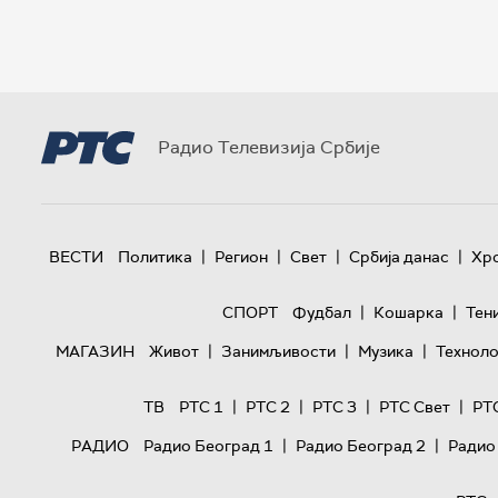
Радио Телевизија Србије
|
|
|
|
ВЕСТИ
Политика
Регион
Свет
Србија данас
Хр
|
|
СПОРТ
Фудбал
Кошарка
Тен
|
|
|
МАГАЗИН
Живот
Занимљивости
Музика
Техноло
|
|
|
|
ТВ
РТС 1
РТС 2
РТС 3
РТС Свет
РТ
|
|
РАДИО
Радио Београд 1
Радио Београд 2
Радио