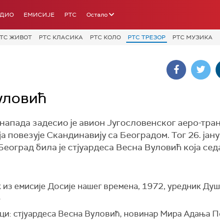
АДИО
ЕМИСИЈЕ
РТС
Остало
ТС ЖИВОТ
РТС КЛАСИКА
РТС КОЛО
РТС ТРЕЗОР
РТС МУЗИКА
уловић
напада задесио је авион Југословенског аеро-тра
 повезује Скандинавију са Београдом. Тог 26. јану
еоград била је стјуардеса Весна Вуловић која сед
 из емисије Досије нашег времена, 1972, уредник Душ
љ
ици: стјуардеса Весна Вуловић, новинар Мира Адања 