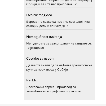
Србији, и за шта нас припрема ЕУ
Dvojnik mog oca
Вероватно свако од нас има свог двојника
са којим дели и сличну ДНК
Nemogućnost tusiranja
Не туширате се сваког дана – не стидите се,
то је здраво
Cestitke za uspeh
Да ли сте знали да се најбоље грамофонске
ручице производе у Србији
Re: Eh...
Лесковачка спржа – производ са
заштићеним географским пореклом