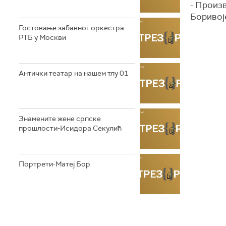
- Произ
Боривој
Гостовање забавног оркестра
РТБ у Москви
Антички театар на нашем тлу 01
Знамените жене српске
прошлости-Исидора Секулић
Портрети-Матеј Бор