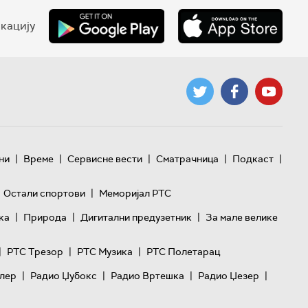
кацију
|
|
|
|
|
ни
Време
Сервисне вести
Сматрачница
Подкаст
|
Остали спортови
Меморијал РТС
|
|
|
ка
Природа
Дигитални предузетник
За мале велике
|
|
|
РТС Трезор
РТС Музика
РТС Полетарац
|
|
|
|
лер
Радио Џубокс
Радио Вртешка
Радио Џезер