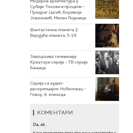
Модерна архитектура у
Србији: Токови и процепи –
Предраг Цагић, Боривоје
РТС ТРЕЗОР
Јовановић, Милан Лојаница
РТС МУЗИКА
Фантастична планета 2:
Верујућа планета, 5-19
РТС ПОЛЕТАРАЦ
Заводљива телевизија:
Креатори серија – ТВ серија
Бањица
Серија са аудио-
дескрипцијом: Нобеловац –
Говор, 6. епизода
КОМЕНТАРИ
Da, ali...
Како преживети прва три дана катастрофе у