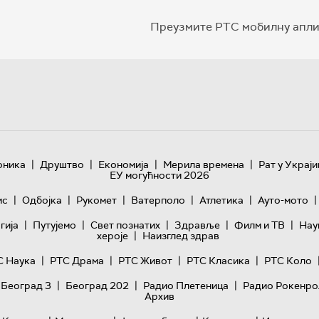
Преузмите РТС мобилну апли
|
|
|
|
оника
Друштво
Економија
Мерила времена
Рат у Украји
ЕУ могућности 2026
|
|
|
|
|
|
ис
Одбојка
Рукомет
Ватерполо
Атлетика
Ауто-мото
|
|
|
|
|
гијa
Путујемо
Свет познатих
Здравље
Филм и ТВ
Нау
|
хероје
Наизглед здрав
|
|
|
|
С Наука
РТС Драма
РТС Живот
РТС Класика
РТС Коло
|
|
|
 Београд 3
Београд 202
Радио Плетеница
Радио Рокенро
Архив