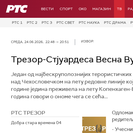
РТС
ВЕСТИ
СПОРТ
OKO
МАГАЗИН
ТВ
Р
РТС 1
РТС 2
РТС 3
РТС СВЕТ
РТС НАУКА
РТС ДРАМА
Р
ИЗВОР:
СРЕДА, 24.06.2026, 22:48 -> 20:51
Трезор-Стјуардеса Весна В
Један од најбескруполознијих терористичких 
над Чехословечком на лету редовне линије која
године једина преживела на лету Копенхаген-Б
година говори о ономе чега се сећа...
РТС ТРЕЗОР
Одломак
редите
Добра стара времена 04
- Учесн