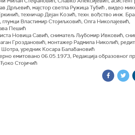
ни Милан Стефановић, Славко Алексијевић, асистент 
ав Дрљевић, мајстор светла Ружица Тубић , видео мик
ркинић, техничар Дејан Козић, техн. вођство инж. Бр
, глумци Властимир Стојиљковић, Олга Николајевић,
ава Пешић
риста Новица Савић, сниматељ Љубомир Ивковић, сн
раган Гроздановић; монтажер Радмила Николић; реди
 Шотра, уредник Косара Балабановић
јерно емитовано 06.05.1973, Редакција образовног пр
 Ђоко Стојичић