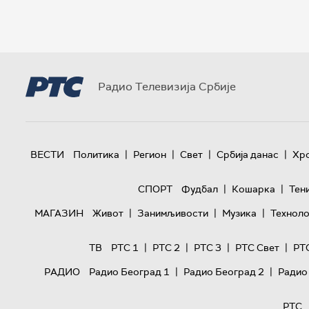
Радио Телевизија Србије
|
|
|
|
ВЕСТИ
Политика
Регион
Свет
Србија данас
Хр
|
|
СПОРТ
Фудбал
Кошарка
Тен
|
|
|
МАГАЗИН
Живот
Занимљивости
Музика
Техноло
|
|
|
|
ТВ
РТС 1
РТС 2
РТС 3
РТС Свет
РТ
|
|
РАДИО
Радио Београд 1
Радио Београд 2
Радио
РТС