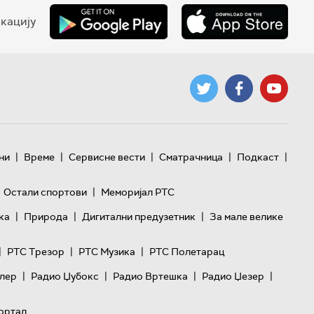
кацију
|
|
|
|
|
ни
Време
Сервисне вести
Сматрачница
Подкаст
|
Остали спортови
Меморијал РТС
|
|
|
ка
Природа
Дигитални предузетник
За мале велике
|
|
|
РТС Трезор
РТС Музика
РТС Полетарац
|
|
|
|
лер
Радио Џубокс
Радио Вртешка
Радио Џезер
ортал