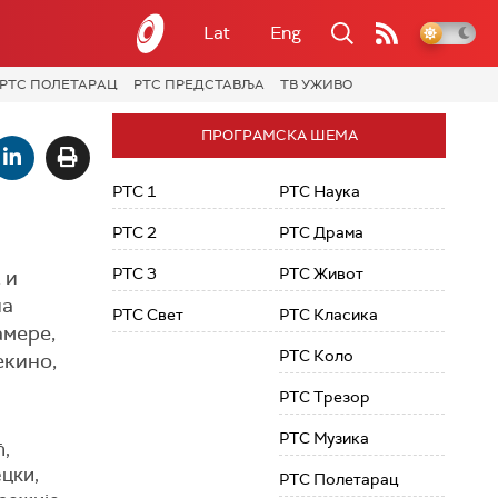
Lat
Eng
РТС ПОЛЕТАРАЦ
РТС ПРЕДСТАВЉА
ТВ УЖИВО
ПРОГРАМСКА ШЕМА
РТС 1
РТС Наука
РТС 2
РТС Драма
РТС 3
РТС Живот
 и
на
РТС Свет
РТС Класика
амере,
РТС Коло
екино,
РТС Трезор
РТС Музика
ћ,
цки,
РТС Полетарац