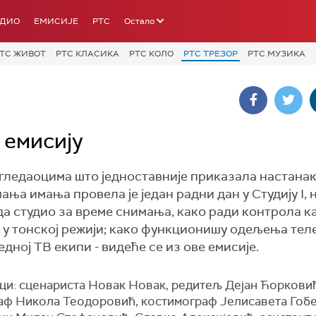
АДИО
ЕМИСИЈЕ
РТС
Остало
ТС ЖИВОТ
РТС КЛАСИКА
РТС КОЛО
РТС ТРЕЗОР
РТС МУЗИКА
 емисију
 гледаоцима што једноставније приказала настанак
ања имања провела је један радни дан у Студију I, 
да студио за време снимања, како ради контрола к
а у тонској режији; како функционишу одељења тел
едној ТВ екипи - видеће се из ове емисије.
ици: сценариста Новак Новак, редитељ Дејан Ћоркови
аф Никола Теодоровић, костимограф Јелисавета Гобе