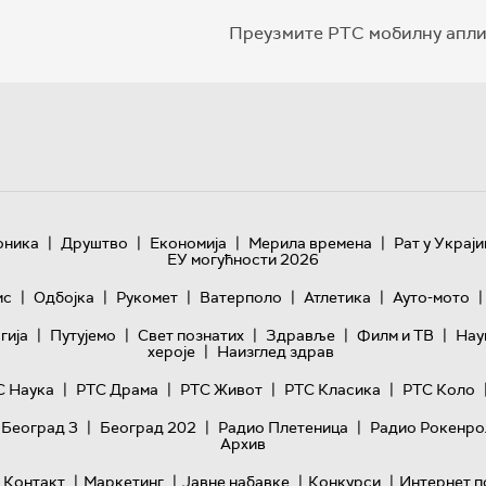
Преузмите РТС мобилну апли
|
|
|
|
оника
Друштво
Економија
Мерила времена
Рат у Украји
ЕУ могућности 2026
|
|
|
|
|
|
ис
Одбојка
Рукомет
Ватерполо
Атлетика
Ауто-мото
|
|
|
|
|
гијa
Путујемо
Свет познатих
Здравље
Филм и ТВ
Нау
|
хероје
Наизглед здрав
|
|
|
|
С Наука
РТС Драма
РТС Живот
РТС Класика
РТС Коло
|
|
|
 Београд 3
Београд 202
Радио Плетеница
Радио Рокенро
Архив
|
|
|
|
Контакт
Маркетинг
Јавне набавке
Конкурси
Интернет п