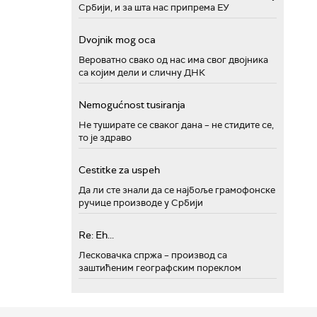
Србији, и за шта нас припрема ЕУ
Dvojnik mog oca
Вероватно свако од нас има свог двојника
са којим дели и сличну ДНК
Nemogućnost tusiranja
Не туширате се сваког дана – не стидите се,
то је здраво
Cestitke za uspeh
Да ли сте знали да се најбоље грамофонске
ручице производе у Србији
Re: Eh...
Лесковачка спржа – производ са
заштићеним географским пореклом