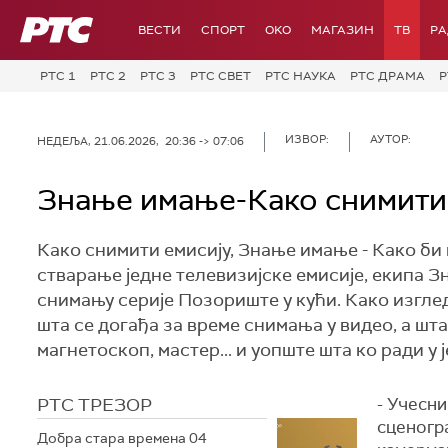
РТС
ВЕСТИ
СПОРТ
OKO
МАГАЗИН
ТВ
Р
РТС 1
РТС 2
РТС 3
РТС СВЕТ
РТС НАУКА
РТС ДРАМА
Р
ИЗВОР:
АУТОР:
НЕДЕЉА, 21.06.2026, 20:36 -> 07:06
Знање имање-Како снимити
Како снимити емисију, Знање имање - Како би
стварање једне телевизијске емисије, екипа Зн
снимању серије Позориште у кући. Како изгле
шта се догађа за време снимања у видео, а шт
магнетоскоп, мастер... и уопште шта ко ради у ј
РТС ТРЕЗОР
- Учесн
сценогр
Добра стара времена 04