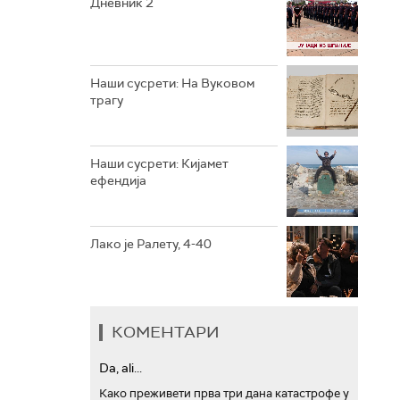
Дневник 2
РТС ТРЕЗОР
РТС МУЗИКА
Наши сусрети: На Вуковом
трагу
РТС ПОЛЕТАРАЦ
Наши сусрети: Кијамет
ефендија
Лако је Ралету, 4-40
КОМЕНТАРИ
Da, ali...
Како преживети прва три дана катастрофе у