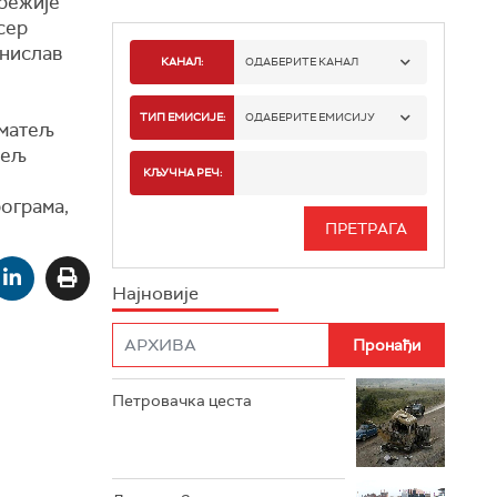
режије
сер
анислав
КАНАЛ:
ОДАБЕРИТЕ КАНАЛ
РТС 1
ТИП ЕМИСИЈЕ:
ОДАБЕРИТЕ ЕМИСИЈУ
иматељ
тељ
РТС 2
СПОРТ
КЉУЧНА РЕЧ:
ограма,
РТС 3
СЕРИЈА
РТС СВЕТ
ИНФО
Најновије
РТС НАУКА
ФИЛМ
РТС ДРАМА
Петровачка цеста
РТС ЖИВОТ
РТС КЛАСИКА
РТС КОЛО