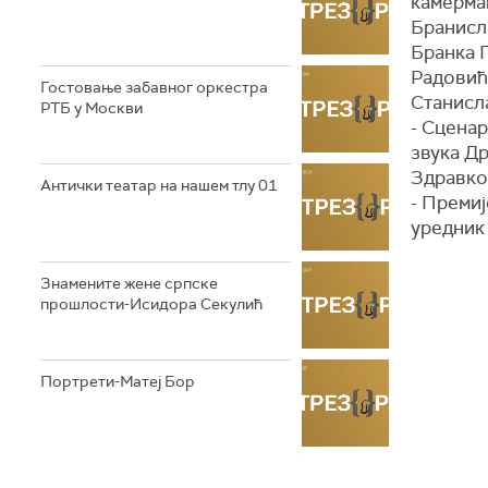
камерма
Бранисл
Бранка Г
Радовић
Гостовање забавног оркестра
Станисл
РТБ у Москви
- Сцена
звука Д
Здравко
Антички театар на нашем тлу 01
- Преми
уредник
Знамените жене српске
прошлости-Исидора Секулић
Портрети-Матеј Бор