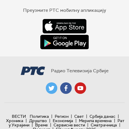
Преузмите РТС мобилну апликацију
Радио Телевизија Србије
|
|
|
|
ВЕСТИ
Политика
Регион
Свет
Србија данас
|
|
|
|
Хроника
Друштво
Економија
Мерила времена
Рат
|
|
|
|
у Украјини
Време
Сервисне вести
Сматрачница