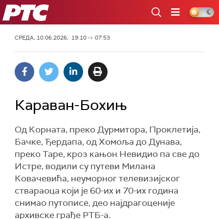
РТС
СРЕДА, 10.06.2026, 19:10 -> 07:53
Караван-Бохињ
Од Корната, преко Дурмитора, Проклетија,
Бачке, Ђердапа, од Хомоља до Дунава,
преко Таре, кроз кањон Невидио па све до
Истре, водили су путеви Милана
Ковачевића, неуморног телевизијског
ствараоца који је 60-их и 70-их година
снимао путописе, део најдрагоценије
архивске грађе РТБ-а.