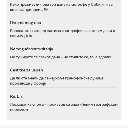
Како преживети прва три дана катастрофе у Србији, и за
шта нас припрема ЕУ
Dvojnik mog oca
Вероватно свако од нас има свог двојника са којим дели и
сличну ДНК
Nemogućnost tusiranja
Не туширате се сваког дана – не стидите се, то је здраво
Cestitke za uspeh
Да ли сте знали да се најбоље грамофонске ручице
производе у Србији
Re: Eh...
Лесковачка спржа – производ са заштићеним географским
пореклом