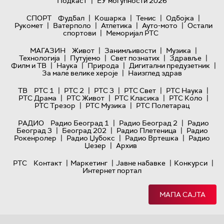
|
Подкаст
ЕУ могућности 2026
|
|
|
|
СПОРТ
Фудбал
Кошарка
Тенис
Одбојка
|
|
|
|
Рукомет
Ватерполо
Атлетика
Ауто-мото
Остали
|
спортови
Меморијал РТС
|
|
|
МАГАЗИН
Живот
Занимљивости
Музика
|
|
|
|
Технологијa
Путујемо
Свет познатих
Здравље
|
|
|
|
Филм и ТВ
Наука
Природа
Дигитални предузетник
|
За мале велике хероје
Наизглед здрав
|
|
|
|
|
ТВ
РТС 1
РТС 2
РТС 3
РТС Свет
РТС Наука
|
|
|
|
РТС Драма
РТС Живот
РТС Класика
РТС Коло
|
|
РТС Трезор
РТС Музика
РТС Полетарац
|
|
РАДИО
Радио Београд 1
Радио Београд 2
Радио
|
|
|
Београд 3
Београд 202
Радио Плетеница
Радио
|
|
|
Рокенролер
Радио Џубокс
Радио Вртешка
Радио
|
Џезер
Архив
|
|
|
|
РТС
Контакт
Маркетинг
Јавне набавке
Конкурси
Интернет портал
МАПА САЈТА