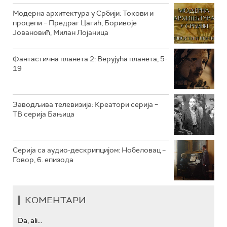
РТС КОЛО
Модерна архитектура у Србији: Токови и
процепи – Предраг Цагић, Боривоје
Јовановић, Милан Лојаница
РТС ТРЕЗОР
РТС МУЗИКА
Фантастична планета 2: Верујућа планета, 5-
19
РТС ПОЛЕТАРАЦ
Заводљива телевизија: Креатори серија –
ТВ серија Бањица
Серија са аудио-дескрипцијом: Нобеловац –
Говор, 6. епизода
КОМЕНТАРИ
Da, ali...