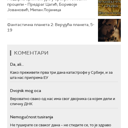
процепи – Предраг Цагић, Боривоје
Јовановић, Милан Лојаница
Фантастична планета 2: Верујућа планета, 5-
19
КОМЕНТАРИ
Da, ali...
Како преживети прва три дана катастрофе у Србији, и за
шта нас припрема ЕУ
Dvojnik mog oca
Вероватно свако од нас има свог двојника са којим дели и
сличну ДНК
Nemogućnost tusiranja
Не туширате се сваког дана – не стидите се, то је здраво