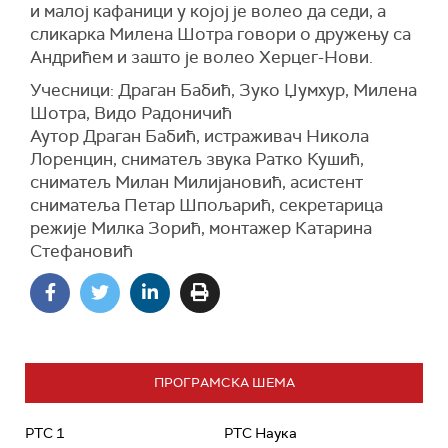
и малој кафаници у којој је волео да седи, а
сликарка Милена Шотра говори о дружењу са
Андрићем и зашто је волео Херцег-Нови.
Учесници: Драган Бабић, Зуко Џумхур, Милена
Шотра, Видо Радоничић
Аутор Драган Бабић, истраживач Никола
Лоренцин, сниматељ звука Ратко Кушић,
сниматељ Милан Милијановић, асистент
сниматеља Петар Шпољарић, секретарица
режије Милка Зорић, монтажер Катарина
Стефановић
ПРОГРАМСКА ШЕМА
РТС 1
РТС Наука