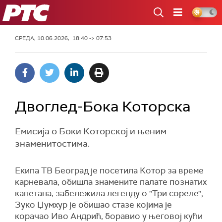
РТС
СРЕДА, 10.06.2026, 18:40 -> 07:53
Двоглед-Бока Которска
Емисија о Боки Которској и њеним
знаменитостима.
Екипа ТВ Београд је посетила Котор за време
карневала, обишла знамените палате познатих
капетана, забележила легенду о "Три сореле";
Зуко Џумхур је обишао стазе којима је
корачао Иво Андрић, боравио у његовој кући