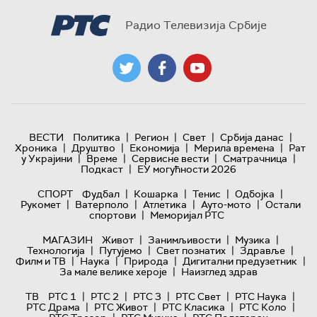
Радио Телевизија Србије
|
|
|
|
ВЕСТИ
Политика
Регион
Свет
Србија данас
|
|
|
|
Хроника
Друштво
Економија
Мерила времена
Рат
|
|
|
|
у Украјини
Време
Сервисне вести
Сматрачница
|
Подкаст
ЕУ могућности 2026
|
|
|
|
СПОРТ
Фудбал
Кошарка
Тенис
Одбојка
|
|
|
|
Рукомет
Ватерполо
Атлетика
Ауто-мото
Остали
|
спортови
Меморијал РТС
|
|
|
МАГАЗИН
Живот
Занимљивости
Музика
|
|
|
|
Технологијa
Путујемо
Свет познатих
Здравље
|
|
|
|
Филм и ТВ
Наука
Природа
Дигитални предузетник
|
За мале велике хероје
Наизглед здрав
|
|
|
|
|
ТВ
РТС 1
РТС 2
РТС 3
РТС Свет
РТС Наука
|
|
|
|
РТС Драма
РТС Живот
РТС Класика
РТС Коло