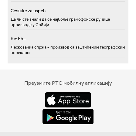
Cestitke za uspeh
Да ли сте знали да се најбоље грамофонске ручице
производе у Србији
Re: Eh...
Лесковачка спржа – производ са заштићеним географским
пореклом
Преузмите РТС мобилну апликацију