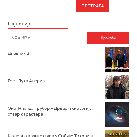
РТС 3
СЕРИЈА
РТС СВЕТ
ИНФО
Најновије
РТС НАУКА
ФИЛМ
РТС ДРАМА
Дневник 2
РТС ЖИВОТ
РТС КЛАСИКА
РТС КОЛО
Гост Лука Алерић
РТС ТРЕЗОР
РТС МУЗИКА
Око: Никица Грубор – Дрвар и хирургија,
ствар карактера
РТС ПОЛЕТАРАЦ
Модерна архитектура у Србији: Токови и