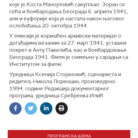
које је Коста Манојловић сакупљао. Зоран се
сећа и бомбародања Београда 6. априла 1941,
али и еуфорије која је настала након његовог
ослобађања 20. октобра 1944.
У емисији је коришћен архивски материјал о
догађајима везаним за 27. март 1941, усташки
покрет и Анту Павелића, као и бомбардовање
Београда 1941. Филм је снимљен у сарадњи са
Институтом за филм.
Уредница Ксенија Стојановић, сценариста и
редитељ Никола Лоренцин, произведено
1994. године Редакција документарног
програма, уредница Сребренка Илић
ПРОГРАМСКА ШЕМА