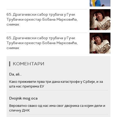
65. Драгачевски сабор трубача у Гучи:
Трубачки оркестар Бобана Марковића,
снимак
65. Драгачевски сабор трубача у Гучи:
Трубачки оркестар Бобана Марковића,
снимак
КОМЕНТАРИ
Da, ali...
Како преживети прва три дана катастрофе у Србији, и за
шта нас припрема ЕУ
Dvojnik mog oca
Вероватно свако од нас има свог двојника са којим дели и
сличну ДНК