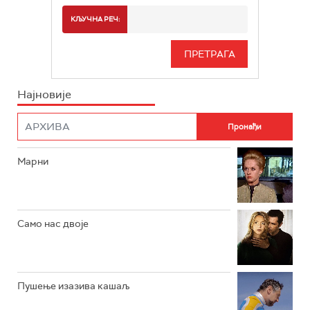
РТС 2
СПОРТ
КЉУЧНА РЕЧ:
РТС 3
СЕРИЈА
РТС СВЕТ
ИНФО
Најновије
РТС НАУКА
ФИЛМ
РТС ДРАМА
Марни
РТС ЖИВОТ
РТС КЛАСИКА
РТС КОЛО
Само нас двоје
РТС ТРЕЗОР
РТС МУЗИКА
Пушење изазива кашаљ
РТС ПОЛЕТАРАЦ