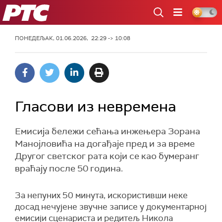
РТС
ПОНЕДЕЉАК, 01.06.2026, 22:29 -> 10:08
Гласови из невремена
Емисија бележи сећања инжењера Зорана
Манојловића на догађаје пред и за време
Другог светског рата који се као бумеранг
враћају после 50 година.
За непуних 50 минута, искористивши неке
досад нечујене звучне записе у документарној
емисији сценариста и редитељ Никола