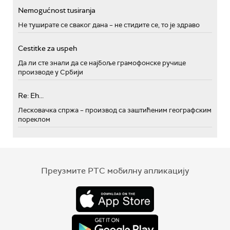
Nemogućnost tusiranja
Не туширате се сваког дана – не стидите се, то је здраво
Cestitke za uspeh
Да ли сте знали да се најбоље грамофонске ручице
производе у Србији
Re: Eh...
Лесковачка спржа – производ са заштићеним географским
пореклом
Преузмите РТС мобилну апликацију