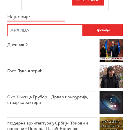
РТС СВЕТ
ИНФО
Најновије
РТС НАУКА
ФИЛМ
РТС ДРАМА
Дневник 2
РТС ЖИВОТ
РТС КЛАСИКА
РТС КОЛО
Гост Лука Алерић
РТС ТРЕЗОР
РТС МУЗИКА
Око: Никица Грубор – Дрвар и хирургија,
ствар карактера
РТС ПОЛЕТАРАЦ
Модерна архитектура у Србији: Токови и
процепи – Предраг Цагић, Боривоје