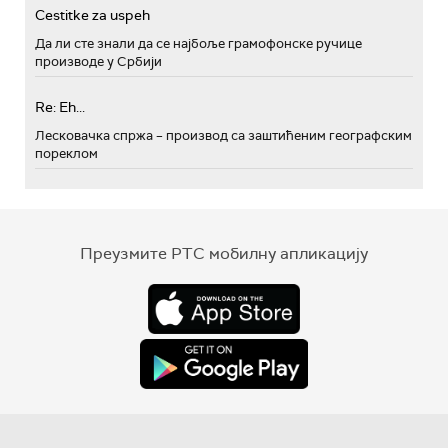
Cestitke za uspeh
Да ли сте знали да се најбоље грамофонске ручице
производе у Србији
Re: Eh...
Лесковачка спржа – производ са заштићеним географским
пореклом
Преузмите РТС мобилну апликацију