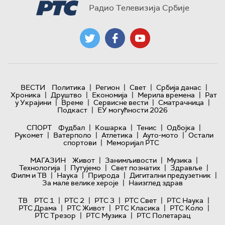
Радио Телевизија Србије
|
|
|
|
ВЕСТИ
Политика
Регион
Свет
Србија данас
|
|
|
|
Хроника
Друштво
Економија
Мерила времена
Рат
|
|
|
|
у Украјини
Време
Сервисне вести
Сматрачница
|
Подкаст
ЕУ могућности 2026
|
|
|
|
СПОРТ
Фудбал
Кошарка
Тенис
Одбојка
|
|
|
|
Рукомет
Ватерполо
Атлетика
Ауто-мото
Остали
|
спортови
Меморијал РТС
|
|
|
МАГАЗИН
Живот
Занимљивости
Музика
|
|
|
|
Технологијa
Путујемо
Свет познатих
Здравље
|
|
|
|
Филм и ТВ
Наука
Природа
Дигитални предузетник
|
За мале велике хероје
Наизглед здрав
|
|
|
|
|
ТВ
РТС 1
РТС 2
РТС 3
РТС Свет
РТС Наука
|
|
|
|
РТС Драма
РТС Живот
РТС Класика
РТС Коло
|
|
РТС Трезор
РТС Музика
РТС Полетарац