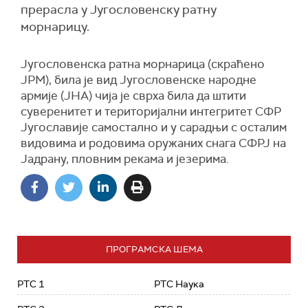
прерасла у Југословенску ратну
морнарицу.
Југословенска ратна морнарица (скраћено
ЈРМ), била је вид Југословенске народне
армије (ЈНА) чија је сврха била да штити
суверенитет и територијални интегритет СФР
Југославије самостално и у сарадњи с осталим
видовима и родовима оружаних снага СФРЈ на
Јадрану, пловним рекама и језерима.
ПРОГРАМСКА ШЕМА
РТС 1
РТС Наука