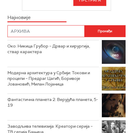
РТС СВЕТ
ИНФО
Најновије
РТС НАУКА
ФИЛМ
РТС ДРАМА
Око: Никица Грубор – Дрвар и хирургија,
РТС ЖИВОТ
ствар карактера
РТС КЛАСИКА
РТС КОЛО
Модерна архитектура у Србији: Токови и
процепи – Предраг Цагић, Боривоје
Јовановић, Милан Лојаница
РТС ТРЕЗОР
РТС МУЗИКА
Фантастична планета 2: Верујућа планета, 5-
19
РТС ПОЛЕТАРАЦ
Заводљива телевизија: Креатори серија –
ТВ серија Бањица