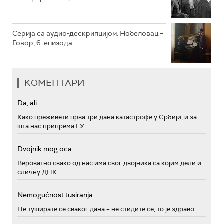
Серија са аудио-дескрипцијом: Нобеловац –
Говор, 6. епизода
КОМЕНТАРИ
Da, ali...
Како преживети прва три дана катастрофе у Србији, и за
шта нас припрема ЕУ
Dvojnik mog oca
Вероватно свако од нас има свог двојника са којим дели и
сличну ДНК
Nemogućnost tusiranja
Не туширате се сваког дана – не стидите се, то је здраво