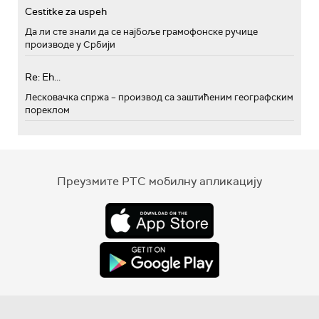
Cestitke za uspeh
Да ли сте знали да се најбоље грамофонске ручице
производе у Србији
Re: Eh...
Лесковачка спржа – производ са заштићеним географским
пореклом
Преузмите РТС мобилну апликацију