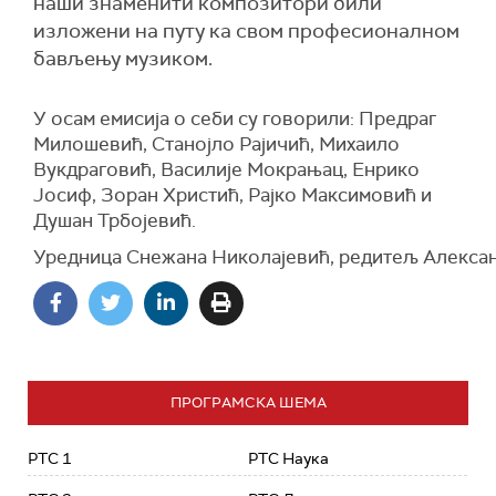
наши знаменити композитори били
изложени на путу ка свом професионалном
бављењу музиком.
У осам емисија о себи су говорили: Предраг
Милошевић, Станојло Рајичић, Михаило
Вукдраговић, Василије Мокрањац, Енрико
Јосиф, Зоран Христић, Рајко Максимовић и
Душан Трбојевић.
Уредница
Снежана
Николајевић
,
редитељ
Алекса
ПРОГРАМСКА ШЕМА
РТС 1
РТС Наука