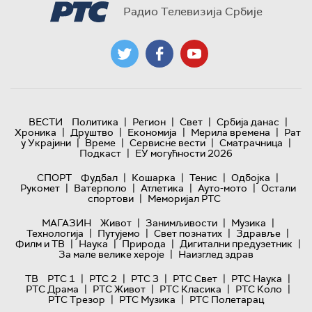
Радио Телевизија Србије
|
|
|
|
ВЕСТИ
Политика
Регион
Свет
Србија данас
|
|
|
|
Хроника
Друштво
Економија
Мерила времена
Рат
|
|
|
|
у Украјини
Време
Сервисне вести
Сматрачница
|
Подкаст
ЕУ могућности 2026
|
|
|
|
СПОРТ
Фудбал
Кошарка
Тенис
Одбојка
|
|
|
|
Рукомет
Ватерполо
Атлетика
Ауто-мото
Остали
|
спортови
Меморијал РТС
|
|
|
МАГАЗИН
Живот
Занимљивости
Музика
|
|
|
|
Технологијa
Путујемо
Свет познатих
Здравље
|
|
|
|
Филм и ТВ
Наука
Природа
Дигитални предузетник
|
За мале велике хероје
Наизглед здрав
|
|
|
|
|
ТВ
РТС 1
РТС 2
РТС 3
РТС Свет
РТС Наука
|
|
|
|
РТС Драма
РТС Живот
РТС Класика
РТС Коло
|
|
РТС Трезор
РТС Музика
РТС Полетарац