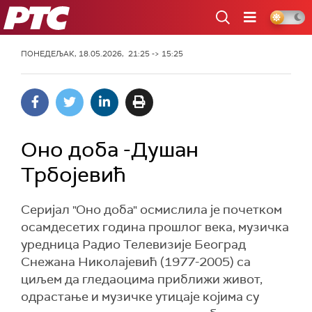
РТС
ПОНЕДЕЉАК, 18.05.2026, 21:25 -> 15:25
Оно доба -Душан
Трбојевић
Серијал "Оно доба" осмислила је почетком
осамдесетих година прошлог века, музичка
уредница Радио Телевизије Београд
Снежана Николајевић (1977-2005) са
циљем да гледаоцима приближи живот,
одрастање и музичке утицаје којима су