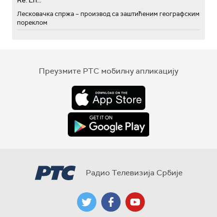
Re: Eh...
Лесковачка спржа – производ са заштићеним географским
пореклом
Преузмите РТС мобилну апликацију
Радио Телевизија Србије