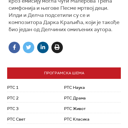
кроз емисију могла чути Малерова Трећа
симфонија и његове Песме мртвој деци.
Илди и Делча подсетили су се и
композитора Дарка Краљића, који је такође
био један од Делчиних омиљених аутора.
ПРОГРАМСКА ШЕМА
РТС 1
РТС Наука
РТС 2
РТС Драма
РТС 3
РТС Живот
РТС Свет
РТС Класика