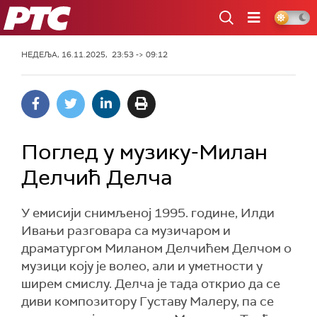
РТС
НЕДЕЉА, 16.11.2025, 23:53 -> 09:12
Поглед у музику-Милан
Делчић Делча
У емисији снимљеној 1995. године, Илди
Ивањи разговара са музичаром и
драматургом Миланом Делчићем Делчом о
музици коју je волeo, али и уметности у
ширем смислу. Делча је тада открио да се
диви композитору Густаву Малеру, па се