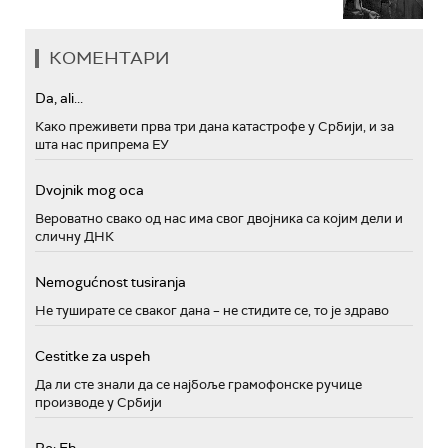
КОМЕНТАРИ
Da, ali...
Како преживети прва три дана катастрофе у Србији, и за
шта нас припрема ЕУ
Dvojnik mog oca
Вероватно свако од нас има свог двојника са којим дели и
сличну ДНК
Nemogućnost tusiranja
Не туширате се сваког дана – не стидите се, то је здраво
Cestitke za uspeh
Да ли сте знали да се најбоље грамофонске ручице
производе у Србији