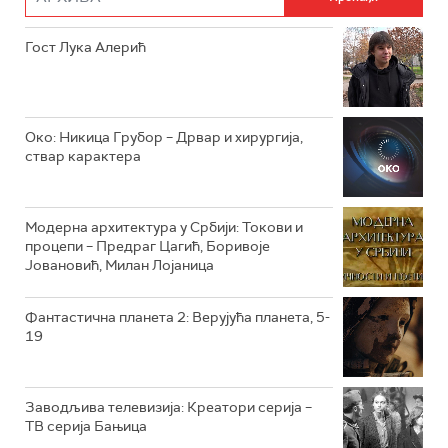
РТС ДРАМА
Гост Лука Алерић
РТС ЖИВОТ
РТС КЛАСИКА
РТС КОЛО
Око: Никица Грубор – Дрвар и хирургија,
ствар карактера
РТС ТРЕЗОР
РТС МУЗИКА
Модерна архитектура у Србији: Токови и
процепи – Предраг Цагић, Боривоје
РТС ПОЛЕТАРАЦ
Јовановић, Милан Лојаница
Фантастична планета 2: Верујућа планета, 5-
19
Заводљива телевизија: Креатори серија –
ТВ серија Бањица