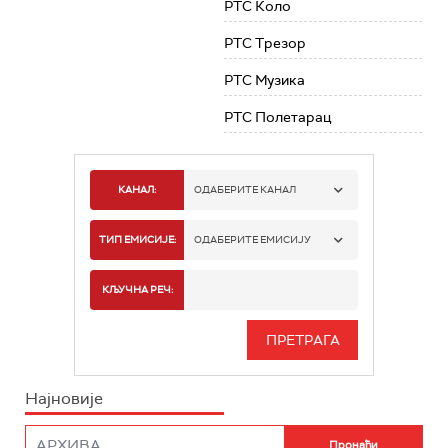
РТС Коло
РТС Трезор
РТС Музика
РТС Полетарац
КАНАЛ:
ОДАБЕРИТЕ КАНАЛ
РТС 1
ТИП ЕМИСИЈЕ:
ОДАБЕРИТЕ ЕМИСИЈУ
РТС 2
СПОРТ
КЉУЧНА РЕЧ:
РТС 3
СЕРИЈА
РТС СВЕТ
ИНФО
Најновије
РТС НАУКА
ФИЛМ