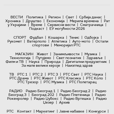
|
|
|
|
ВЕСТИ
Политика
Регион
Свет
Србија данас
|
|
|
|
Хроника
Друштво
Економија
Мерила времена
Рат
|
|
|
|
у Украјини
Време
Сервисне вести
Сматрачница
|
Подкаст
ЕУ могућности 2026
|
|
|
|
СПОРТ
Фудбал
Кошарка
Тенис
Одбојка
|
|
|
|
Рукомет
Ватерполо
Атлетика
Ауто-мото
Остали
|
спортови
Меморијал РТС
|
|
|
МАГАЗИН
Живот
Занимљивости
Музика
|
|
|
|
Технологијa
Путујемо
Свет познатих
Здравље
|
|
|
|
Филм и ТВ
Наука
Природа
Дигитални предузетник
|
За мале велике хероје
Наизглед здрав
|
|
|
|
|
ТВ
РТС 1
РТС 2
РТС 3
РТС Свет
РТС Наука
|
|
|
|
РТС Драма
РТС Живот
РТС Класика
РТС Коло
|
|
РТС Трезор
РТС Музика
РТС Полетарац
|
|
РАДИО
Радио Београд 1
Радио Београд 2
Радио
|
|
|
Београд 3
Београд 202
Радио Плетеница
Радио
|
|
|
Рокенролер
Радио Џубокс
Радио Вртешка
Радио
|
Џезер
Архив
|
|
|
|
РТС
Контакт
Маркетинг
Јавне набавке
Конкурси