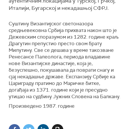
аутентичним локацијама у Турској, Грчкој,
Италији, Бугарској и некадашњој СФРЈ.
Суштину Византијског светоназора
средњевековна Србија прихвата након што је
Дежевским споразумом из 1282. године краљ
Драгутин препустио престо свом брату
Милутину. Све се дешава у време такозване
Ренесансе Палеолога, периода владавине
нове Византијске династије, која је,
безуспешно, покушавала да поврати снагу и
сјај некадашње државе. Експанзију Србије ка
Цариграду пратимо до Маричке битке,
догађаја из 1371. године који је пресудно
утицао на судбину Јужних Словена на Балкану.
Произведено 1987. године