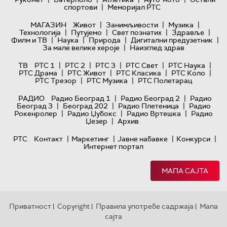
|
спортови
Меморијал РТС
|
|
|
МАГАЗИН
Живот
Занимљивости
Музика
|
|
|
|
Технологијa
Путујемо
Свет познатих
Здравље
|
|
|
|
Филм и ТВ
Наука
Природа
Дигитални предузетник
|
За мале велике хероје
Наизглед здрав
|
|
|
|
|
ТВ
РТС 1
РТС 2
РТС 3
РТС Свет
РТС Наука
|
|
|
|
РТС Драма
РТС Живот
РТС Класика
РТС Коло
|
|
РТС Трезор
РТС Музика
РТС Полетарац
|
|
РАДИО
Радио Београд 1
Радио Београд 2
Радио
|
|
|
Београд 3
Београд 202
Радио Плетеница
Радио
|
|
|
Рокенролер
Радио Џубокс
Радио Вртешка
Радио
|
Џезер
Архив
|
|
|
|
РТС
Контакт
Маркетинг
Јавне набавке
Конкурси
Интернет портал
МАПА САЈТА
Приватност
Copyright
Правила употребе садржаја
Мапа
|
|
|
сајта