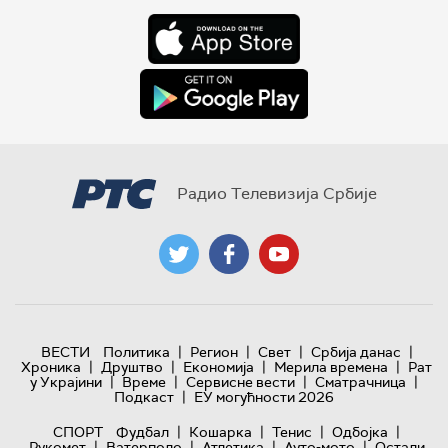
Радио Телевизија Србије
|
|
|
|
ВЕСТИ
Политика
Регион
Свет
Србија данас
|
|
|
|
Хроника
Друштво
Економија
Мерила времена
Рат
|
|
|
|
у Украјини
Време
Сервисне вести
Сматрачница
|
Подкаст
ЕУ могућности 2026
|
|
|
|
СПОРТ
Фудбал
Кошарка
Тенис
Одбојка
|
|
|
|
Рукомет
Ватерполо
Атлетика
Ауто-мото
Остали