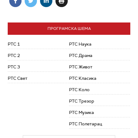
ПРОГРАМСКА ШЕМА
РТС 1
РТС Наука
РТС 2
РТС Драма
РТС 3
РТС Живот
РТС Свет
РТС Класика
РТС Коло
РТС Трезор
РТС Музика
РТС Полетарац