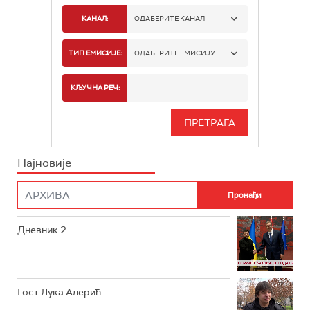
КАНАЛ:
ОДАБЕРИТЕ КАНАЛ
РТС 1
ТИП ЕМИСИЈЕ:
ОДАБЕРИТЕ ЕМИСИЈУ
РТС 2
СПОРТ
КЉУЧНА РЕЧ:
РТС 3
СЕРИЈА
РТС СВЕТ
ИНФО
Најновије
РТС НАУКА
ФИЛМ
РТС ДРАМА
Дневник 2
РТС ЖИВОТ
РТС КЛАСИКА
РТС КОЛО
Гост Лука Алерић