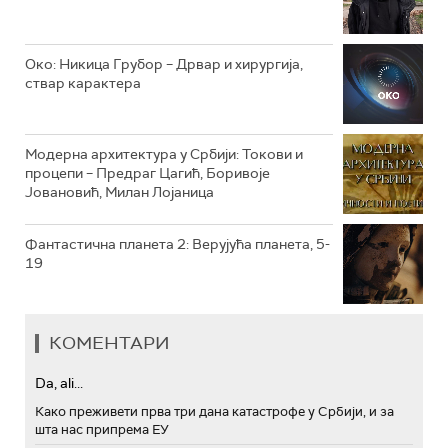
РТС ТРЕЗОР
РТС МУЗИКА
Око: Никица Грубор – Дрвар и хирургија,
ствар карактера
РТС ПОЛЕТАРАЦ
Модерна архитектура у Србији: Токови и
процепи – Предраг Цагић, Боривоје
Јовановић, Милан Лојаница
Фантастична планета 2: Верујућа планета, 5-
19
КОМЕНТАРИ
Da, ali...
Како преживети прва три дана катастрофе у Србији, и за
шта нас припрема ЕУ