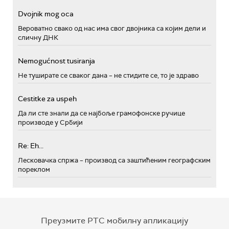
Dvojnik mog oca
Вероватно свако од нас има свог двојника са којим дели и
сличну ДНК
Nemogućnost tusiranja
Не туширате се сваког дана – не стидите се, то је здраво
Cestitke za uspeh
Да ли сте знали да се најбоље грамофонске ручице
производе у Србији
Re: Eh...
Лесковачка спржа – производ са заштићеним географским
пореклом
Преузмите РТС мобилну апликацију