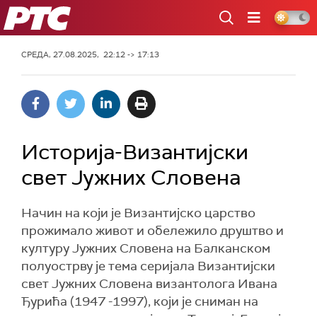
РТС
СРЕДА, 27.08.2025, 22:12 -> 17:13
Историја-Византијски
свет Јужних Словена
Начин на који је Византијско царство
прожимало живот и обележило друштво и
културу Јужних Словена на Балканском
полуострву је тема серијала Византијски
свет Јужних Словена византолога Ивана
Ђурића (1947 -1997), који је сниман на