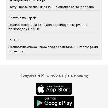
Nemogućnost tusiranja
Не туширате се сваког дана – не стидите се, то је здраво
Cestitke za uspeh
Да ли сте знали да се најбоље грамофонске ручице
производе у Србији
Re: Eh...
Лесковачка спржа – производ са заштићеним географским
пореклом
Преузмите РТС мобилну апликацију