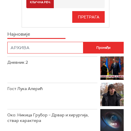
СПОРТ
КЉУЧНА РЕЧ:
РТС 3
СЕРИЈА
РТС СВЕТ
ИНФО
Најновије
РТС НАУКА
ФИЛМ
РТС ДРАМА
Дневник 2
РТС ЖИВОТ
РТС КЛАСИКА
РТС КОЛО
Гост Лука Алерић
РТС ТРЕЗОР
РТС МУЗИКА
Око: Никица Грубор – Дрвар и хирургија,
ствар карактера
РТС ПОЛЕТАРАЦ