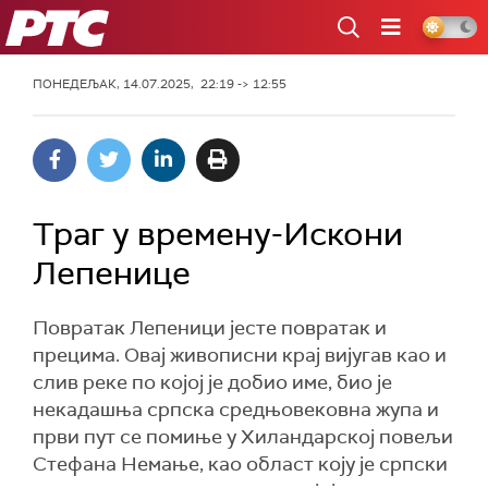
РТС
ПОНЕДЕЉАК, 14.07.2025, 22:19 -> 12:55
Траг у времену-Искони
Лепенице
Повратак Лепеници јесте повратак и
прецима. Овај живописни крај вијугав као и
слив реке по којој је добио име, био је
некадашња српска средњовековна жупа и
први пут се помиње у Хиландарској повељи
Стефана Немање, као област коју је српски