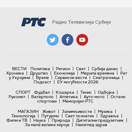
Радио Телевизија Србије
|
|
|
|
ВЕСТИ
Политика
Регион
Свет
Србија данас
|
|
|
|
Хроника
Друштво
Економија
Мерила времена
Рат
|
|
|
|
у Украјини
Време
Сервисне вести
Сматрачница
|
Подкаст
ЕУ могућности 2026
|
|
|
|
СПОРТ
Фудбал
Кошарка
Тенис
Одбојка
|
|
|
|
Рукомет
Ватерполо
Атлетика
Ауто-мото
Остали
|
спортови
Меморијал РТС
|
|
|
МАГАЗИН
Живот
Занимљивости
Музика
|
|
|
|
Технологијa
Путујемо
Свет познатих
Здравље
|
|
|
|
Филм и ТВ
Наука
Природа
Дигитални предузетник
|
За мале велике хероје
Наизглед здрав