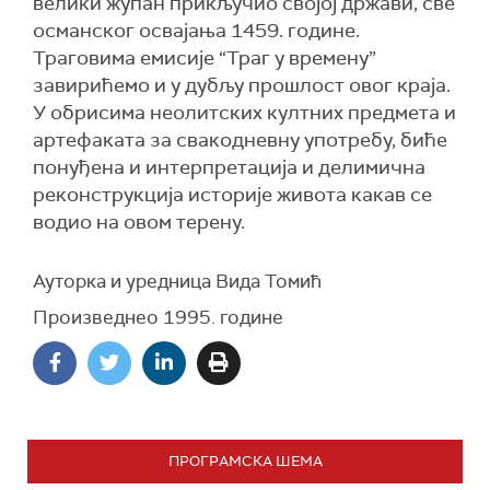
велики жупан прикључио својој држави, све
османског освајања 1459. године.
Траговима емисије “Траг у времену”
завирићемо и у дубљу прошлост овог краја.
У обрисима неолитских култних предмета и
артефаката за свакодневну употребу, биће
понуђена и интерпретација и делимична
реконструкција историје живота какав се
водио на овом терену.
Ауторка и уредница Вида Томић
Произведнео 1995. године
ПРОГРАМСКА ШЕМА