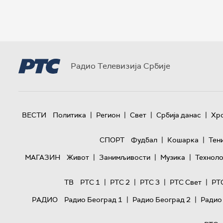
Радио Телевизија Србије
|
|
|
|
ВЕСТИ
Политика
Регион
Свет
Србија данас
Хр
|
|
СПОРТ
Фудбал
Кошарка
Тен
|
|
|
МАГАЗИН
Живот
Занимљивости
Музика
Техноло
|
|
|
|
ТВ
РТС 1
РТС 2
РТС 3
РТС Свет
РТ
|
|
РАДИО
Радио Београд 1
Радио Београд 2
Радио