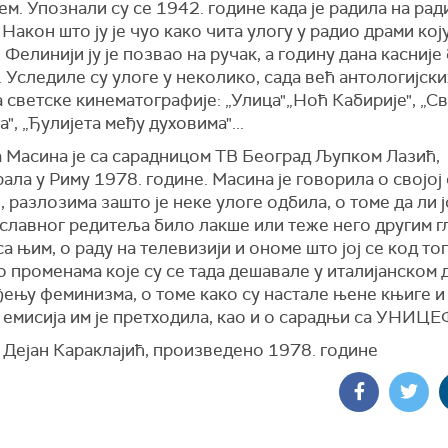
м. Упознали су се 1942. године када је радила на ради
 Након што ју је чуо како чита улогу у радио драми коју
 Фелинији ју је позвао на ручак, а годину дана касније
 Уследиле су улоге у неколико, сада већ антологијски
светске кинематографије: „Улица"„Ноћ Кабирије", „С
а", „Ђулијета међу духовима"...
а Масина је са сарадницом ТВ Београд Љупком Лазић,
ала у Риму 1978. године. Масина је говорила о својој
, разлозима зашто је неке улоге одбила, о томе да ли јо
 славног редитеља било лакше или теже него другим 
са њим, о раду на телевизији и ономе што јој се код то
о променама које су се тада дешавале у италијанском 
ењу феминизма, о томе како су настале њене књиге и
 емисија им је претходила, као и о сарадњи са УНИЦЕ
 Дејан Караклајић, произведено 1978. године