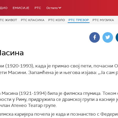
АДИО
ЕМИСИЈЕ
РТС
Остало
ТС ЖИВОТ
РТС КЛАСИКА
РТС КОЛО
РТС ТРЕЗОР
РТС МУЗИКА
Масина
(1920-1993), када је примао свој пети, почасни 
ијети Масини. Запамћена је и његова изјава: „Ја сам
 Масина (1921-1994) била је филмска глумица. Током 
сти у Риму, придружила се драмској групи а касније ј
члан Атенео Театар групе.
лмска каријера почела је када и познанство с Федер