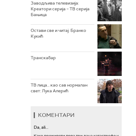
Заводљива телевизија:
Креатори серија – ТВ серија
РТС ТРЕЗОР
Бањица
РТС МУЗИКА
Остави све и читај: Бранко
Кукић
РТС ПОЛЕТАРАЦ
Транскабар
ТВ лица… као сав нормалан
свет: Лука Алерић
КОМЕНТАРИ
Da, ali...
Како преживети прва три дана катастрофе у