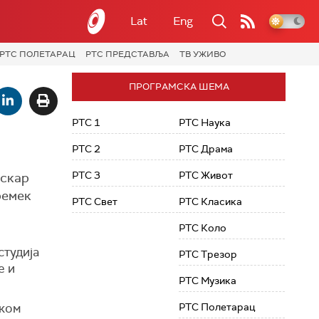
Lat
Eng
РТС ПОЛЕТАРАЦ
РТС ПРЕДСТАВЉА
ТВ УЖИВО
ПРОГРАМСКА ШЕМА
РТС 1
РТС Наука
РТС 2
РТС Драма
РТС 3
РТС Живот
Оскар
 ремек
РТС Свет
РТС Класика
РТС Коло
студија
РТС Трезор
е и
РТС Музика
иком
РТС Полетарац