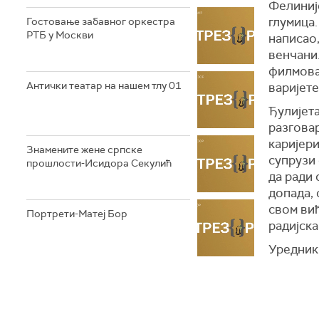
Фелиније
глумица.
Гостовање забавног оркестра
РТБ у Москви
написао,
венчани.
филмова 
Антички театар на нашем тлу 01
варијете
Ђулијет
разговар
каријери
Знамените жене српске
супрузи
прошлости-Исидора Секулић
да ради 
допада, 
свом виђ
Портрети-Матеј Бор
радијска
Уредник