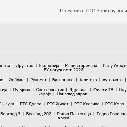
Преузмите РТС мобилну апли
|
|
|
|
оника
Друштво
Економија
Мерила времена
Рат у Украји
ЕУ могућности 2026
|
|
|
|
|
|
ис
Одбојка
Рукомет
Ватерполо
Атлетика
Ауто-мото
|
|
|
|
|
гијa
Путујемо
Свет познатих
Здравље
Филм и ТВ
Нау
|
хероје
Наизглед здрав
|
|
|
|
С Наука
РТС Драма
РТС Живот
РТС Класика
РТС Коло
|
|
|
 Београд 3
Београд 202
Радио Плетеница
Радио Рокенро
Архив