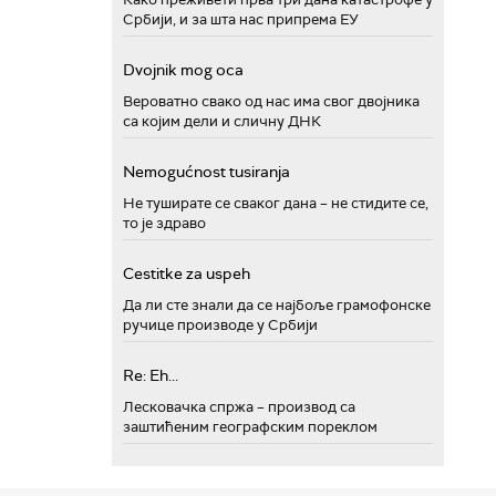
Србији, и за шта нас припрема ЕУ
Dvojnik mog oca
Вероватно свако од нас има свог двојника
са којим дели и сличну ДНК
Nemogućnost tusiranja
Не туширате се сваког дана – не стидите се,
то је здраво
Cestitke za uspeh
Да ли сте знали да се најбоље грамофонске
ручице производе у Србији
Re: Eh...
Лесковачка спржа – производ са
заштићеним географским пореклом