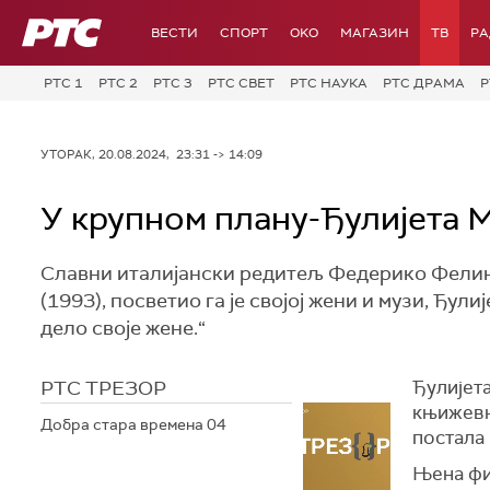
РТС
ВЕСТИ
СПОРТ
OKO
МАГАЗИН
ТВ
Р
РТС 1
РТС 2
РТС 3
РТС СВЕТ
РТС НАУКА
РТС ДРАМА
Р
УТОРАК, 20.08.2024, 23:31 -> 14:09
У крупном плану-Ђулијета 
Славни италијански редитељ Федерико Фелини 
(1993), посветио га је својој жени и музи, Ђул
дело своје жене.“
РТС ТРЕЗОР
Ђулијета
књижевно
Добра стара времена 04
постала 
Њена фи