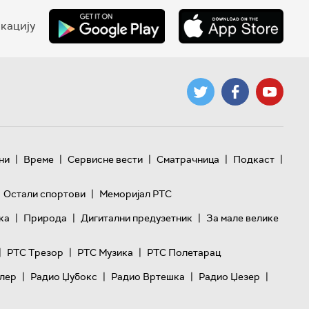
кацију
|
|
|
|
|
ни
Време
Сервисне вести
Сматрачница
Подкаст
|
Остали спортови
Меморијал РТС
|
|
|
ка
Природа
Дигитални предузетник
За мале велике
|
|
|
РТС Трезор
РТС Музика
РТС Полетарац
|
|
|
|
лер
Радио Џубокс
Радио Вртешка
Радио Џезер