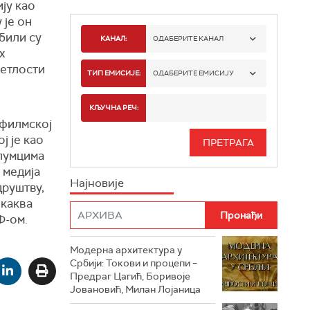
ју као
 је он
 били су
КАНАЛ:
ОДАБЕРИТЕ КАНАЛ
х
ветлости
РТС 1
ТИП ЕМИСИЈЕ:
ОДАБЕРИТЕ ЕМИСИЈУ
РТС 2
СПОРТ
КЉУЧНА РЕЧ:
 филмској
РТС 3
СЕРИЈА
ј је као
глумцима
РТС СВЕТ
ИНФО
г медија
Најновије
друштву,
РТС НАУКА
ФИЛМ
 каква
Ф-ом.
РТС ДРАМА
Модерна архитектура у
РТС ЖИВОТ
Србији: Токови и процепи –
Предраг Цагић, Боривоје
РТС КЛАСИКА
Јовановић, Милан Лојаница
РТС КОЛО