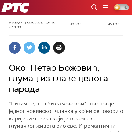
РТС
УТОРАК, 16.06.2026, 23:45 -
ИЗВОР:
АУТОР:
> 19:33
Око: Петар Божовић,
глумац из главе целога
народа
"Питам се, шта би са човеком" - наслов је
једног новинског чланка у којем се говори о
каријери човека који је током свог
глумачког живота био све. И романтични