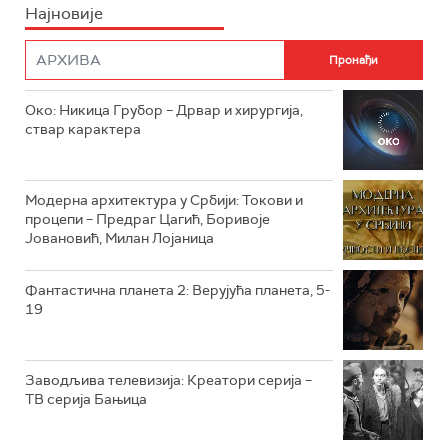
Најновије
РТС НАУКА
ФИЛМ
РТС ДРАМА
Око: Никица Грубор – Дрвар и хирургија,
РТС ЖИВОТ
ствар карактера
РТС КЛАСИКА
РТС КОЛО
Модерна архитектура у Србији: Токови и
процепи – Предраг Цагић, Боривоје
Јовановић, Милан Лојаница
РТС ТРЕЗОР
РТС МУЗИКА
Фантастична планета 2: Верујућа планета, 5-
19
РТС ПОЛЕТАРАЦ
Заводљива телевизија: Креатори серија –
ТВ серија Бањица