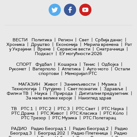
|
|
|
|
ВЕСТИ
Политика
Регион
Свет
Србија данас
|
|
|
|
Хроника
Друштво
Економија
Мерила времена
Рат
|
|
|
|
у Украјини
Време
Сервисне вести
Сматрачница
|
Подкаст
ЕУ могућности 2026
|
|
|
|
СПОРТ
Фудбал
Кошарка
Тенис
Одбојка
|
|
|
|
Рукомет
Ватерполо
Атлетика
Ауто-мото
Остали
|
спортови
Меморијал РТС
|
|
|
МАГАЗИН
Живот
Занимљивости
Музика
|
|
|
|
Технологијa
Путујемо
Свет познатих
Здравље
|
|
|
|
Филм и ТВ
Наука
Природа
Дигитални предузетник
|
За мале велике хероје
Наизглед здрав
|
|
|
|
|
ТВ
РТС 1
РТС 2
РТС 3
РТС Свет
РТС Наука
|
|
|
|
РТС Драма
РТС Живот
РТС Класика
РТС Коло
|
|
РТС Трезор
РТС Музика
РТС Полетарац
|
|
РАДИО
Радио Београд 1
Радио Београд 2
Радио
|
|
|
Београд 3
Београд 202
Радио Плетеница
Радио