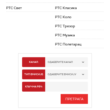
РТС Свет
РТС Класика
РТС Коло
РТС Трезор
РТС Музика
РТС Полетарац
КАНАЛ:
ОДАБЕРИТЕ КАНАЛ
РТС 1
ТИП ЕМИСИЈЕ:
ОДАБЕРИТЕ ЕМИСИЈУ
РТС 2
СПОРТ
КЉУЧНА РЕЧ:
РТС 3
СЕРИЈА
РТС СВЕТ
ИНФО