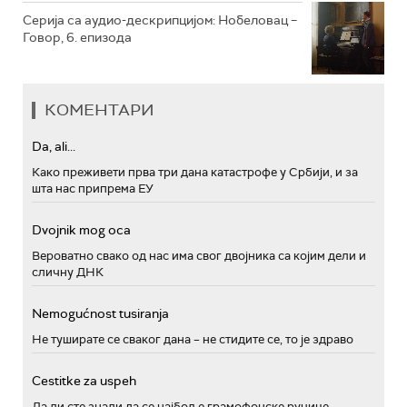
Серија са аудио-дескрипцијом: Нобеловац –
Говор, 6. епизода
КОМЕНТАРИ
Da, ali...
Како преживети прва три дана катастрофе у Србији, и за
шта нас припрема ЕУ
Dvojnik mog oca
Вероватно свако од нас има свог двојника са којим дели и
сличну ДНК
Nemogućnost tusiranja
Не туширате се сваког дана – не стидите се, то је здраво
Cestitke za uspeh
Да ли сте знали да се најбоље грамофонске ручице