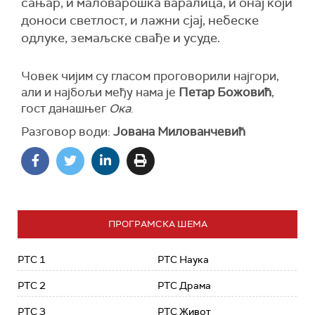
сањар, и маловарошка варалица, и онај који
доноси светлост, и лажни сјај, небеске
одлуке, земаљске свађе и усуде.
Човек чијим су гласом проговорили најгори,
али и најбољи међу нама је
Петар Божовић
,
гост данашњег
Ока
.
Разговор води:
Јована Милованчевић
ПРОГРАМСКА ШЕМА
РТС 1
РТС Наука
РТС 2
РТС Драма
РТС 3
РТС Живот