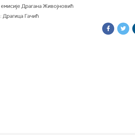
 емисије Драгана Живојновић
: Драгица Гачић