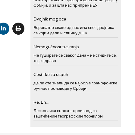
Србији, и за шта нас припрема ЕУ
Dvojnik mog oca
Вероватно свако од нас има свог двојника
са којим дели и сличну ДНК
Nemogućnost tusiranja
Не туширате се сваког дана – не стидите се,
то је здраво
Cestitke za uspeh
Да ли сте знали да се најбоље грамофонске
ручице производе у Србији
Re: Eh...
Лесковачка спржа – производ са
заштићеним географским пореклом