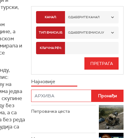
 турски,
КАНАЛ:
ОДАБЕРИТЕ КАНАЛ
ом
ине, а
РТС 1
ТИП ЕМИСИЈЕ:
ОДАБЕРИТЕ ЕМИСИЈУ
вском
мирала и
РТС 2
СПОРТ
КЉУЧНА РЕЧ:
се
РТС 3
СЕРИЈА
нду,
РТС СВЕТ
ИНФО
пис:
Најновије
ву на
РТС НАУКА
ФИЛМ
има једва
и скупине
РТС ДРАМА
ду без
Петровачка цеста
а, а са
РТС ЖИВОТ
а без реда
РТС КЛАСИКА
удија са
РТС КОЛО