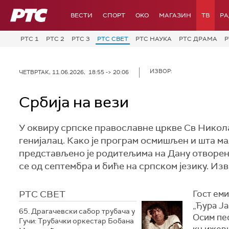
РТС
ВЕСТИ
СПОРТ
OKO
МАГАЗИН
ТВ
Р
РТС 1
РТС 2
РТС 3
РТС СВЕТ
РТС НАУКА
РТС ДРАМА
Р
ИЗВОР:
ЧЕТВРТАК, 11.06.2026, 18:55 -> 20:06
Србија на вези
У оквиру српске православне цркве Св Никол
генијалац. Како је програм осмишљен и шта ма
представљено је родитељима на Дану отворен
се од септембра и биће на српском језику. И
РТС СВЕТ
Гост ем
„Ђура Ја
65. Драгачевски сабор трубача у
Осим пес
Гучи: Трубачки оркестар Бобана
књижевни