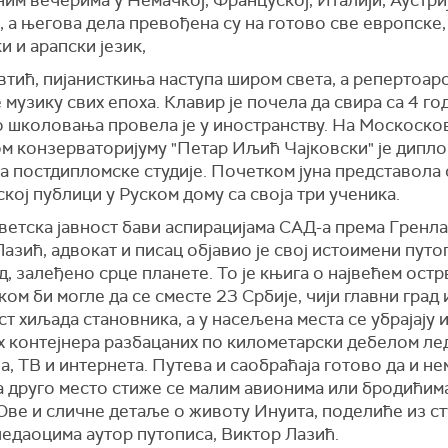
 а његова дела превођена су на готово све европске,
и и арапски језик,
втић, пијанисткиња наступа широм света, а репертоар
 музику свих епоха. Клавир је почела да свира са 4 год
о школовања провела је у иностранству. На Москоско
м конзерваторијуму "Петар Иљић Чајковски" је дипло
а постдипломске студије. Почетком јуна представола 
кој публици у Руском дому са своја три ученика.
ветска јавност бави аспирацијама САД-а према Гренла
азић, адвокат и писац објавио је свој истоимени путо
, залеђено срце планете. То је књига о највећем остр
 ком би могле да се сместе 23 Србије, чији главни град 
т хиљада становника, а у насељена места се убрајају 
х контејнера разбацаних по километарски дебелом ле
, ТВ и интернета. Путева и саобраћаја готово да и нем
а друго место стиже се малим авионима или бродићим
ве и сличне детаље о животу Инуита, поделиће из ст
ледаоцима аутор путописа, Виктор Лазић.