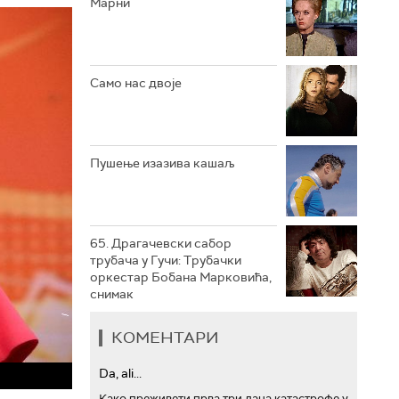
Марни
РТС ТРЕЗОР
РТС МУЗИКА
Само нас двоје
РТС ПОЛЕТАРАЦ
Пушење изазива кашаљ
65. Драгачевски сабор
трубача у Гучи: Трубачки
оркестар Бобана Марковића,
снимак
КОМЕНТАРИ
Da, ali...
Како преживети прва три дана катастрофе у