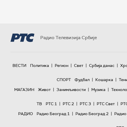
Радио Телевизија Србије
|
|
|
|
ВЕСТИ
Политика
Регион
Свет
Србија данас
Хр
|
|
СПОРТ
Фудбал
Кошарка
Тен
|
|
|
МАГАЗИН
Живот
Занимљивости
Музика
Техноло
|
|
|
|
ТВ
РТС 1
РТС 2
РТС 3
РТС Свет
РТ
|
|
РАДИО
Радио Београд 1
Радио Београд 2
Радио