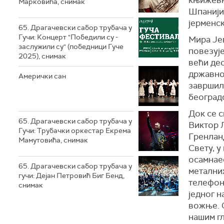
Марковића, снимак
Шпанији,
јерменск
65. Драгачевски сабор трубача у
Гучи: Концерт "Победили су -
Мира Је
заслужили су" (победници Гуче
повезује
2025), снимак
већи де
државно
Амерички сан
завршил
београдс
Док се с
65. Драгачевски сабор трубача у
Виктор Л
Гучи: Трубачки оркестар Екрема
Гренланд
Мамутовића, снимак
Свету, у
осамнаес
65. Драгачевски сабор трубача у
метални
гучи: Дејан Петровић Биг Бeнд,
телефона
снимак
једног н
вожње. О
нашим г