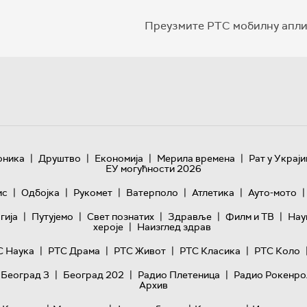
Преузмите РТС мобилну апли
|
|
|
|
оника
Друштво
Економија
Мерила времена
Рат у Украји
ЕУ могућности 2026
|
|
|
|
|
|
ис
Одбојка
Рукомет
Ватерполо
Атлетика
Ауто-мото
|
|
|
|
|
гијa
Путујемо
Свет познатих
Здравље
Филм и ТВ
Нау
|
хероје
Наизглед здрав
|
|
|
|
С Наука
РТС Драма
РТС Живот
РТС Класика
РТС Коло
|
|
|
 Београд 3
Београд 202
Радио Плетеница
Радио Рокенро
Архив