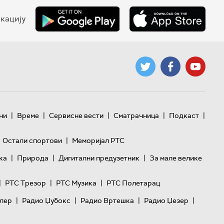
кацију
|
|
|
|
|
ни
Време
Сервисне вести
Сматрачница
Подкаст
|
Остали спортови
Меморијал РТС
|
|
|
ка
Природа
Дигитални предузетник
За мале велике
|
|
|
РТС Трезор
РТС Музика
РТС Полетарац
|
|
|
|
лер
Радио Џубокс
Радио Вртешка
Радио Џезер