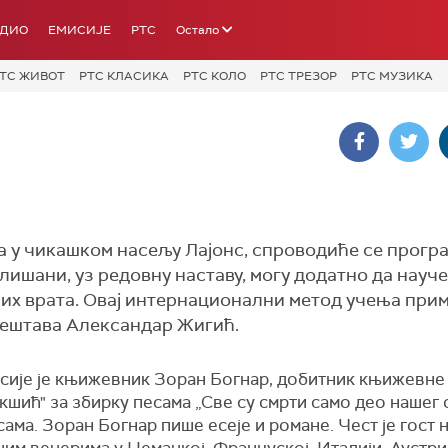
АДИО
ЕМИСИЈЕ
РТС
Остало
ТС ЖИВОТ
РТС КЛАСИКА
РТС КОЛО
РТС ТРЕЗОР
РТС МУЗИКА
а у чикашком насељу Лајонс, спроводиће се прогр
лишани, уз редовну наставу, могу додатно да науче
их врата. Овај интернационални метод учења пр
звештава Александар Жигић.
исије је књижевник Зоран Богнар, добитник књижевне
кшић" за збирку песама „Све су смрти само део нашег с
ама. Зоран Богнар пише есеје и романе. Чест је гост 
м вечерима у Немачкој, Француској, Италији, Аустри