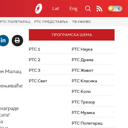
Lat
Eng
РТС ПОЛЕТАРАЦ
РТС ПРЕДСТАВЉА
ТВ УЖИВО
ПРОГРАМСКА ШЕМА
РТС 1
РТС Наука
РТС 2
РТС Драма
РТС 3
РТС Живот
ам Малац
РТС Свет
РТС Класика
имењиваће
РТС Коло
РТС Трезор
 награде
РТС Музика
ата".
на
РТС Полетарац
ји и