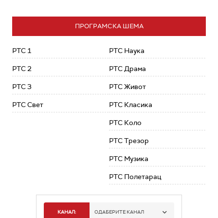
ПРОГРАМСКА ШЕМА
РТС 1
РТС Наука
РТС 2
РТС Драма
РТС 3
РТС Живот
РТС Свет
РТС Класика
РТС Коло
РТС Трезор
РТС Музика
РТС Полетарац
КАНАЛ:
ОДАБЕРИТЕ КАНАЛ