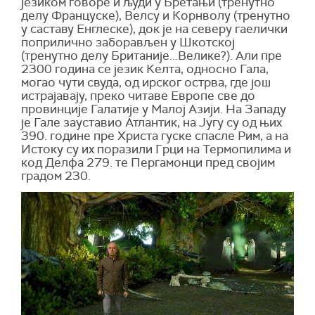
језиком говоре и људи у Бретањи (тренутно
делу Француске), Велсу и Корнволу (тренутно
у саставу Енглеске), док је на северу гаелички
поприлично заборављен у Шкотској
(тренутно делу Британије...Велике?). Али пре
2300 година се језик Келта, односно Гала,
могао чути свуда, од ирског острва, где још
истрајавају, преко читаве Европе све до
провинције Галатије у Малој Азији. На Западу
је Гале зауставио Атлантик, на Југу су од њих
390. године пре Христа гуске спасле Рим, а на
Истоку су их поразили Грци на Термопилима и
код Делфа 279. те Пергамонци пред својим
градом 230.