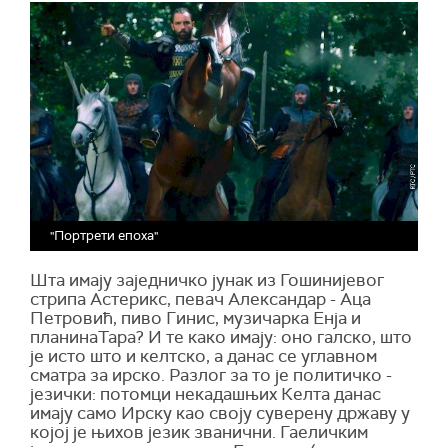
"Портрети епоха"
Шта имају заједничко јунак из Гошинијевог
стрипа Астерикс, певач Александар - Аца
Петровић, пиво Гинис, музичарка Енја и
планинаТара? И те како имају: оно галско, што
је исто што и келтско, а данас се углавном
сматра за ирско. Разлог за то је политичко -
језички: потомци некадашњих Келта данас
имају само Ирску као своју суверену државу у
којој је њихов језик званични. Гаеличким