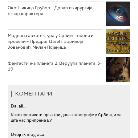
РТС МУЗИКА
Око: Никица Грубор – Дрвар и хирургија,
ствар карактера
РТС ПОЛЕТАРАЦ
Модерна архитектура у Србији: Токови и
процепи – Предраг Цагић, Боривоје
Јовановић, Милан Лојаница
Фантастична планета 2: Верујућа планета, 5-
19
КОМЕНТАРИ
Da, ali...
Како преживети прва три дана катастрофе у Србији, и за
шта нас припрема ЕУ
Dvojnik mog oca