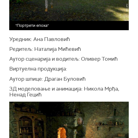
"Портрети епоха"
Уредник: Ана Павловић
Редитељ: Наталија Мићевић
Аутор сценарија и водитељ: Оливер Томић
Виртуелна продукција:
Аутор шпице: Драган Буловић
3Д моделовање и анимација: Никола Мрђа,
Ненад Гецић