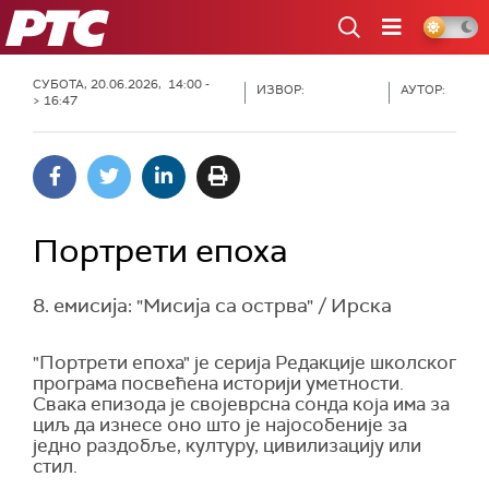
РТС
СУБОТА, 20.06.2026, 14:00 -
ИЗВОР:
АУТОР:
> 16:47
Портрети епоха
8. емисија: "Мисија са острва" / Ирска
"Портрети епоха" је серија Редакције школског
програма посвећена историји уметности.
Свака епизода је својеврсна сонда која има за
циљ да изнесе оно што је најособеније за
једно раздобље, културу, цивилизацију или
стил.