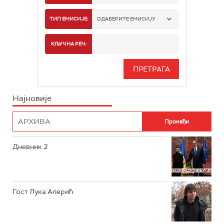
РТС 1
ТИП ЕМИСИЈЕ:
ОДАБЕРИТЕ ЕМИСИЈУ
РТС 2
СПОРТ
КЉУЧНА РЕЧ:
РТС 3
СЕРИЈА
РТС СВЕТ
ИНФО
Најновије
РТС НАУКА
ФИЛМ
РТС ДРАМА
Дневник 2
РТС ЖИВОТ
РТС КЛАСИКА
РТС КОЛО
Гост Лука Алерић
РТС ТРЕЗОР