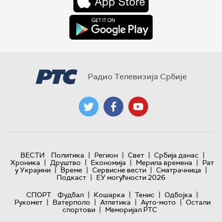
Радио Телевизија Србије
|
|
|
|
ВЕСТИ
Политика
Регион
Свет
Србија данас
|
|
|
|
Хроника
Друштво
Економија
Мерила времена
Рат
|
|
|
|
у Украјини
Време
Сервисне вести
Сматрачница
|
Подкаст
ЕУ могућности 2026
|
|
|
|
СПОРТ
Фудбал
Кошарка
Тенис
Одбојка
|
|
|
|
Рукомет
Ватерполо
Атлетика
Ауто-мото
Остали
|
спортови
Меморијал РТС