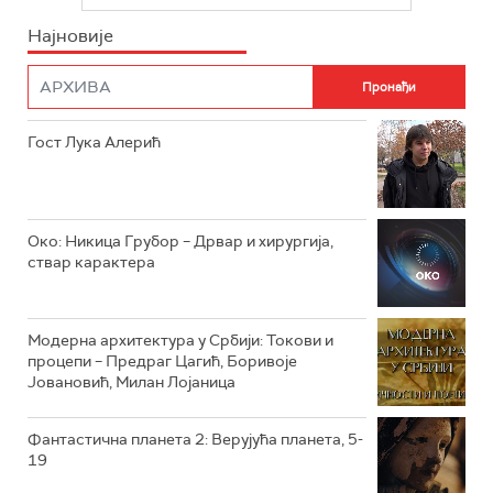
ИНФО
Најновије
РТС НАУКА
ФИЛМ
РТС ДРАМА
Гост Лука Алерић
РТС ЖИВОТ
РТС КЛАСИКА
РТС КОЛО
Око: Никица Грубор – Дрвар и хирургија,
ствар карактера
РТС ТРЕЗОР
РТС МУЗИКА
Модерна архитектура у Србији: Токови и
процепи – Предраг Цагић, Боривоје
РТС ПОЛЕТАРАЦ
Јовановић, Милан Лојаница
Фантастична планета 2: Верујућа планета, 5-
19