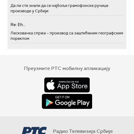
Да ли сте знали да се најбоље грамофонске ручице
производе у Србији
Re: Eh...
Лесковачка спржа – производ са заштићеним географским
пореклом
Преузмите РТС мобилну апликацију
Радио Телевизија Србије