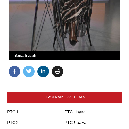
Вања Васић
ПРОГРАМСКА ШЕМА
РТС 1
РТС Наука
РТС 2
РТС Драма