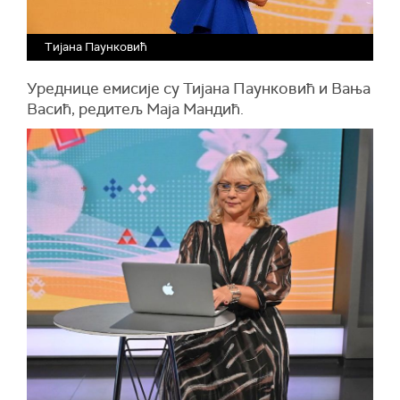
Тијана Паунковић
Уреднице емисије су Тијана Паунковић и Вања
Васић, редитељ Маја Мандић.