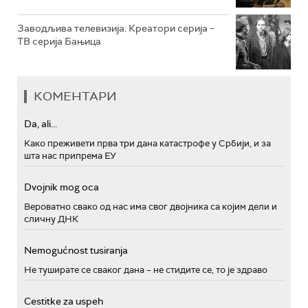
Заводљива телевизија: Креатори серија –
ТВ серија Бањица
КОМЕНТАРИ
Da, ali...
Како преживети прва три дана катастрофе у Србији, и за
шта нас припрема ЕУ
Dvojnik mog oca
Вероватно свако од нас има свог двојника са којим дели и
сличну ДНК
Nemogućnost tusiranja
Не туширате се сваког дана – не стидите се, то је здраво
Cestitke za uspeh