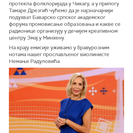
протекла фолклоријада у Чикагу, а у прилогу
Тамаре Дрезгић чућемо да је најзначајнији
подухват Баварско српског академског
форума промовисање образовања и какве се
радионице организују у дечијем креативном
центру Змај у Минхену.
На крају емисије уживамо у бравурозним
нотама нашег прослављеног виолинисте
Немање Радуловића.