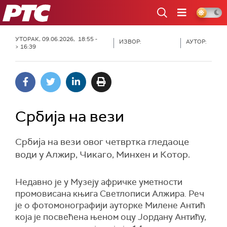
РТС
УТОРАК, 09.06.2026, 18:55 -
ИЗВОР:
АУТОР:
> 16:39
Србија на вези
Србија на вези овог четвртка гледаоце
води у Алжир, Чикаго, Минхен и Котор.
Недавно је у Музеју афричке уметности
промовисана књига Светлописи Алжира. Реч
је о фотомонографији ауторке Милене Антић
која је посвећена њеном оцу Јордану Антићу,