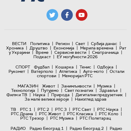
|
|
|
|
ВЕСТИ
Политика
Регион
Свет
Србија данас
|
|
|
|
Хроника
Друштво
Економија
Мерила времена
Рат
|
|
|
|
у Украјини
Време
Сервисне вести
Сматрачница
|
Подкаст
ЕУ могућности 2026
|
|
|
|
СПОРТ
Фудбал
Кошарка
Тенис
Одбојка
|
|
|
|
Рукомет
Ватерполо
Атлетика
Ауто-мото
Остали
|
спортови
Меморијал РТС
|
|
|
МАГАЗИН
Живот
Занимљивости
Музика
|
|
|
|
Технологијa
Путујемо
Свет познатих
Здравље
|
|
|
|
Филм и ТВ
Наука
Природа
Дигитални предузетник
|
За мале велике хероје
Наизглед здрав
|
|
|
|
|
ТВ
РТС 1
РТС 2
РТС 3
РТС Свет
РТС Наука
|
|
|
|
РТС Драма
РТС Живот
РТС Класика
РТС Коло
|
|
РТС Трезор
РТС Музика
РТС Полетарац
|
|
РАДИО
Радио Београд 1
Радио Београд 2
Радио