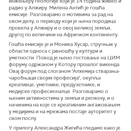
инжењеру геологије који је 14 година живео и
радио у Алжиру. Милена Антић је гошћа
емисије. Разговарамо о мотивима за рад на
овом делу, о периоду који је њена породица
провела у Алжиру и о овој великој земљи,
другој по величини на Афричком континенту.
Гошћа емисије је и Моника Хусар, стручњак у
области односа с јавношћу у култури и
уметности. Повод је њено гостовање на ЦИМ
форуму одржаном у Котору прошлог викенда.
Овај форум под слоганом "Алхемија стварања-
чаробњаци својих професија", окупља
креативце, уметнике, предузетнике, и
медијске професионалце. Разговарамо о
њеним активностима у земљи и региону, и о
начинима на које се креативним ангажовањем
у медијима и на мрежама постаје ауторитет у
свом послу.
У прилогу Александра Жигића гледамо како је