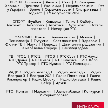
|
|
|
|
ВЕСТИ
Политика
Регион
Свет
Србија данас
|
|
|
|
Хроника
Друштво
Економија
Мерила времена
Рат
|
|
|
|
у Украјини
Време
Сервисне вести
Сматрачница
|
Подкаст
ЕУ могућности 2026
|
|
|
|
СПОРТ
Фудбал
Кошарка
Тенис
Одбојка
|
|
|
|
Рукомет
Ватерполо
Атлетика
Ауто-мото
Остали
|
спортови
Меморијал РТС
|
|
|
МАГАЗИН
Живот
Занимљивости
Музика
|
|
|
|
Технологијa
Путујемо
Свет познатих
Здравље
|
|
|
|
Филм и ТВ
Наука
Природа
Дигитални предузетник
|
За мале велике хероје
Наизглед здрав
|
|
|
|
|
ТВ
РТС 1
РТС 2
РТС 3
РТС Свет
РТС Наука
|
|
|
|
РТС Драма
РТС Живот
РТС Класика
РТС Коло
|
|
РТС Трезор
РТС Музика
РТС Полетарац
|
|
РАДИО
Радио Београд 1
Радио Београд 2
Радио
|
|
|
Београд 3
Београд 202
Радио Плетеница
Радио
|
|
|
Рокенролер
Радио Џубокс
Радио Вртешка
Радио
|
Џезер
Архив
|
|
|
|
РТС
Контакт
Маркетинг
Јавне набавке
Конкурси
Интернет портал
МАПА САЈТА