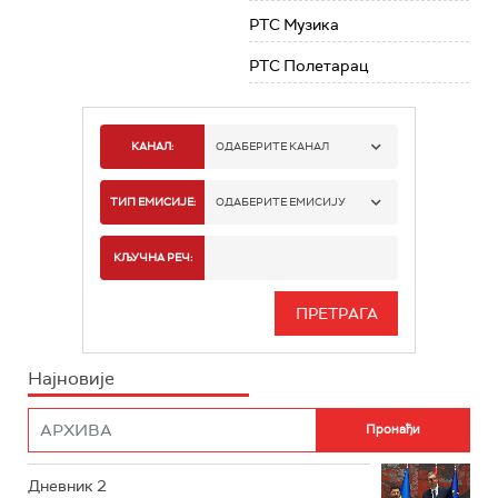
РТС Музика
РТС Полетарац
КАНАЛ:
ОДАБЕРИТЕ КАНАЛ
РТС 1
ТИП ЕМИСИЈЕ:
ОДАБЕРИТЕ ЕМИСИЈУ
РТС 2
СПОРТ
КЉУЧНА РЕЧ:
РТС 3
СЕРИЈА
РТС СВЕТ
ИНФО
Најновије
РТС НАУКА
ФИЛМ
РТС ДРАМА
Дневник 2
РТС ЖИВОТ