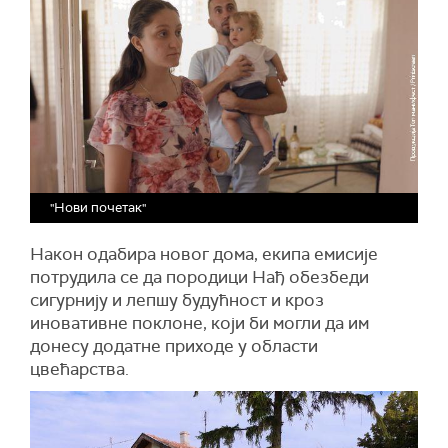
"Нови почетак"
Након одабира новог дома, екипа емисије
потрудила се да породици Нађ обезбеди
сигурнију и лепшу будућност и кроз
иновативне поклоне, који би могли да им
донесу додатне приходе у области
цвећарства.