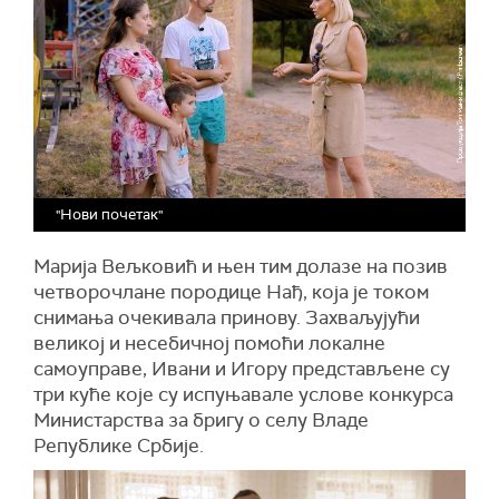
"Нови почетак"
Марија Вељковић и њен тим долазе на позив
четворочлане породице Нађ, која је током
снимања очекивала принову. Захваљујући
великој и несебичној помоћи локалне
самоуправе, Ивани и Игору представљене су
три куће које су испуњавале услове конкурса
Министарства за бригу о селу Владе
Републике Србије.