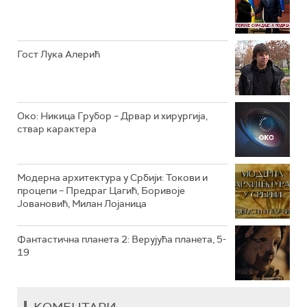
РТС КЛАСИКА
РТС КОЛО
Гост Лука Алерић
РТС ТРЕЗОР
РТС МУЗИКА
Око: Никица Грубор – Дрвар и хирургија,
ствар карактера
РТС ПОЛЕТАРАЦ
Модерна архитектура у Србији: Токови и
процепи – Предраг Цагић, Боривоје
Јовановић, Милан Лојаница
Фантастична планета 2: Верујућа планета, 5-
19
КОМЕНТАРИ