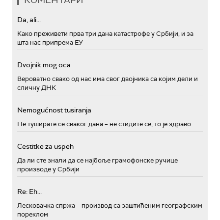
Da, ali...
Како преживети прва три дана катастрофе у Србији, и за
шта нас припрема ЕУ
Dvojnik mog oca
Вероватно свако од нас има свог двојника са којим дели и
сличну ДНК
Nemogućnost tusiranja
Не туширате се сваког дана – не стидите се, то је здраво
Cestitke za uspeh
Да ли сте знали да се најбоље грамофонске ручице
производе у Србији
Re: Eh...
Лесковачка спржа – производ са заштићеним географским
пореклом