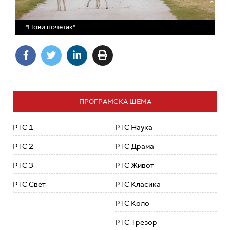
"Нови почетак"
ПРОГРАМСКА ШЕМА
РТС 1
РТС Наука
РТС 2
РТС Драма
РТС 3
РТС Живот
РТС Свет
РТС Класика
РТС Коло
РТС Трезор