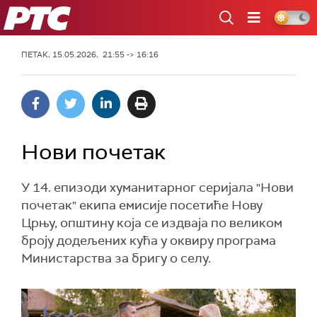
РТС
ПЕТАК, 15.05.2026, 21:55 -> 16:16
Нови почетак
У 14. епизоди хуманитарног серијала "Нови
почетак" екипа емисије посетиће Нову
Црњу, општину која се издваја по великом
броју додељених кућа у оквиру програма
Министарства за бригу о селу.