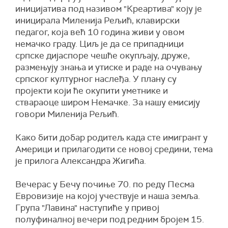
иницијатива под називом "Креартива" коју је
иницирала Миленија Рељић, клавирски
педагог, која већ 10 година живи у овом
немачко граду. Циљ је да се припадници
српске дијаспоре чешће окупљају, друже,
размењују знања и утиске и раде на очувању
српског културног наслеђа. У плану су
пројекти који ће окупити уметнике и
ствараоце широм Немачке. За нашу емисију
говори Миленија Рељић.
Како бити добар родитељ када сте имигрант у
Америци и прилагодити се новој средини, тема
је прилога Александра Жигића.
Вечерас у Бечу почиње 70. по реду Песма
Евровизије на којој учествује и наша земља.
Група "Лавина" наступиће у привој
полуфиналној вечери под редним бројем 15.