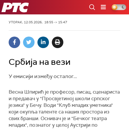
РТС
УТОРАК, 12.05.2026, 18:55 -> 15:47
Србија на вези
У емисији између осталог...
Весна Шпирић је професор, писац, сценариста
и предавач у "Просвјетиној школи српског
језика" у Бечу. Води "Клуб младих уметника"
који окупља таленте са наших простора из
свих бранши. Оснивач је и "Бечког театра
младих", познатог у целој Аустрији по