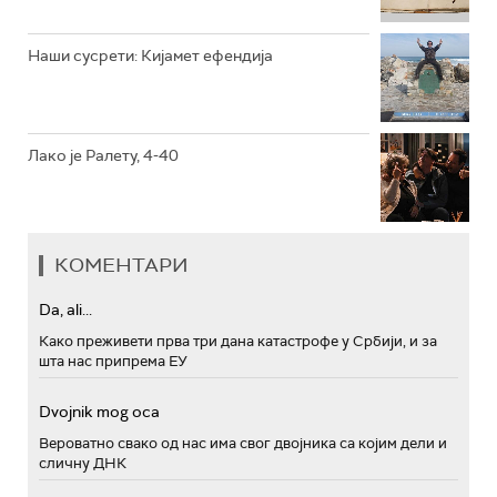
Наши сусрети: Кијамет ефендија
Лако је Ралету, 4-40
КОМЕНТАРИ
Da, ali...
Како преживети прва три дана катастрофе у Србији, и за
шта нас припрема ЕУ
Dvojnik mog oca
Вероватно свако од нас има свог двојника са којим дели и
сличну ДНК