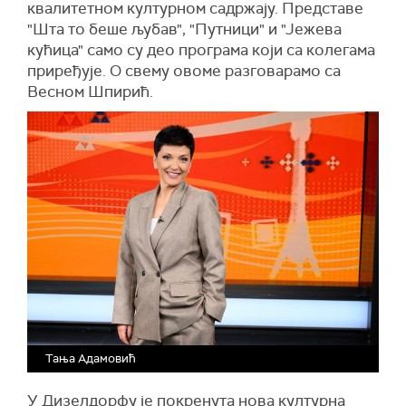
квалитетном културном садржају. Представе
"Шта то беше љубав", "Путници" и "Јежева
кућица" само су део програма који са колегама
приређује. О свему овоме разговарамо са
Весном Шпирић.
Тања Адамовић
У Дизелдорфу је покренута нова културна