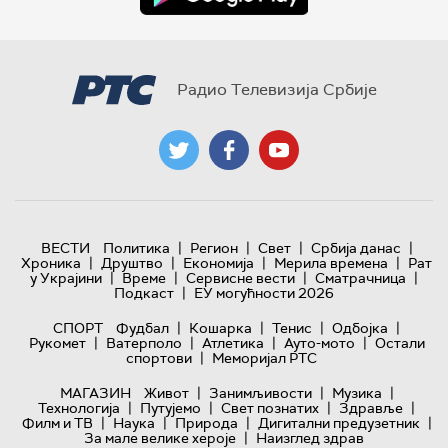
Радио Телевизија Србије
|
|
|
|
ВЕСТИ
Политика
Регион
Свет
Србија данас
|
|
|
|
Хроника
Друштво
Економија
Мерила времена
Рат
|
|
|
|
у Украјини
Време
Сервисне вести
Сматрачница
|
Подкаст
ЕУ могућности 2026
|
|
|
|
СПОРТ
Фудбал
Кошарка
Тенис
Одбојка
|
|
|
|
Рукомет
Ватерполо
Атлетика
Ауто-мото
Остали
|
спортови
Меморијал РТС
|
|
|
МАГАЗИН
Живот
Занимљивости
Музика
|
|
|
|
Технологијa
Путујемо
Свет познатих
Здравље
|
|
|
|
Филм и ТВ
Наука
Природа
Дигитални предузетник
|
За мале велике хероје
Наизглед здрав