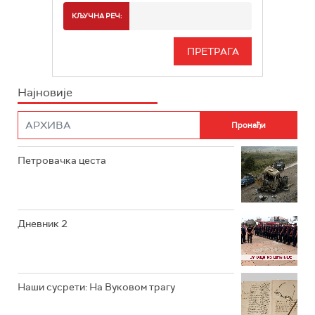
РТС 2
СПОРТ
КЉУЧНА РЕЧ:
РТС 3
СЕРИЈА
РТС СВЕТ
ИНФО
Најновије
РТС НАУКА
ФИЛМ
РТС ДРАМА
Петровачка цеста
РТС ЖИВОТ
РТС КЛАСИКА
РТС КОЛО
Дневник 2
РТС ТРЕЗОР
РТС МУЗИКА
Наши сусрети: На Вуковом трагу
РТС ПОЛЕТАРАЦ