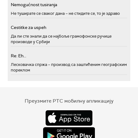
Nemogućnost tusiranja
Не туширате се сваког дана – не стидите се, то је здраво
Cestitke za uspeh
Да ли сте знали да се најбоље грамофонске ручице
производе у Србији
Re: Eh...
Лесковачка спржа – производ са заштићеним географским
пореклом
Преузмите РТС мобилну апликацију