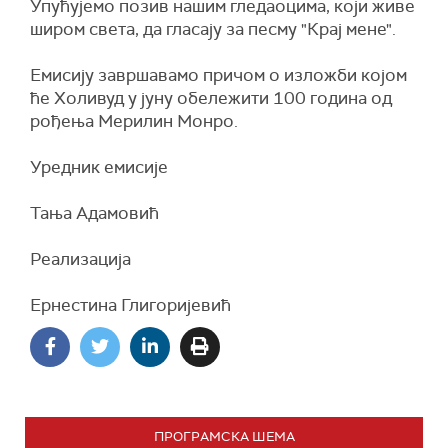
Упућујемо позив нашим гледаоцима, који живе
широм света, да гласају за песму "Крај мене".
Емисију завршавамо причом о изложби којом
ће Холивуд у јуну обележити 100 година од
рођења Мерилин Монро.
Уредник емисије
Тања Адамовић
Реализација
Ернестина Глигоријевић
ПРОГРАМСКА ШЕМА