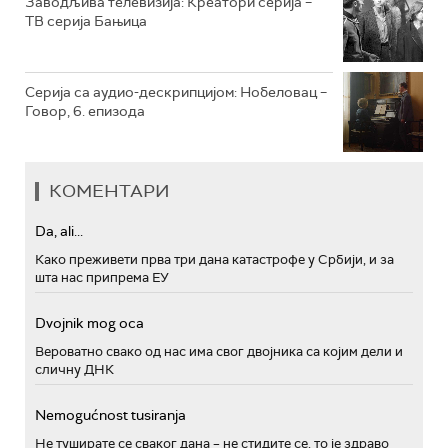
Заводљива телевизија: Креатори серија –
ТВ серија Бањица
Серија са аудио-дескрипцијом: Нобеловац –
Говор, 6. епизода
КОМЕНТАРИ
Da, ali...
Како преживети прва три дана катастрофе у Србији, и за
шта нас припрема ЕУ
Dvojnik mog oca
Вероватно свако од нас има свог двојника са којим дели и
сличну ДНК
Nemogućnost tusiranja
Не туширате се сваког дана – не стидите се, то је здраво