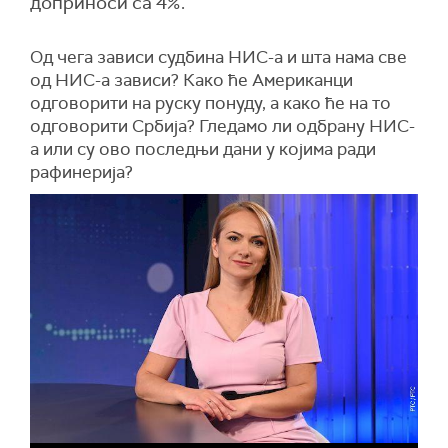
доприноси са 4%.
Од чега зависи судбина НИС-а и шта нама све
од НИС-а зависи? Како ће Американци
одговорити на руску понуду, а како ће на то
одговорити Србија? Гледамо ли одбрану НИС-
а или су ово последњи дани у којима ради
рафинерија?