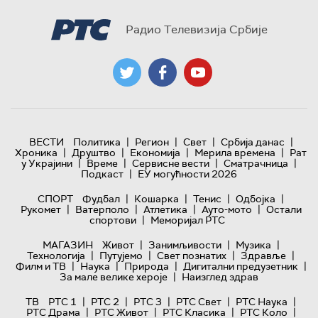
Радио Телевизија Србије
|
|
|
|
ВЕСТИ
Политика
Регион
Свет
Србија данас
|
|
|
|
Хроника
Друштво
Економија
Мерила времена
Рат
|
|
|
|
у Украјини
Време
Сервисне вести
Сматрачница
|
Подкаст
ЕУ могућности 2026
|
|
|
|
СПОРТ
Фудбал
Кошарка
Тенис
Одбојка
|
|
|
|
Рукомет
Ватерполо
Атлетика
Ауто-мото
Остали
|
спортови
Меморијал РТС
|
|
|
МАГАЗИН
Живот
Занимљивости
Музика
|
|
|
|
Технологијa
Путујемо
Свет познатих
Здравље
|
|
|
|
Филм и ТВ
Наука
Природа
Дигитални предузетник
|
За мале велике хероје
Наизглед здрав
|
|
|
|
|
ТВ
РТС 1
РТС 2
РТС 3
РТС Свет
РТС Наука
|
|
|
|
РТС Драма
РТС Живот
РТС Класика
РТС Коло