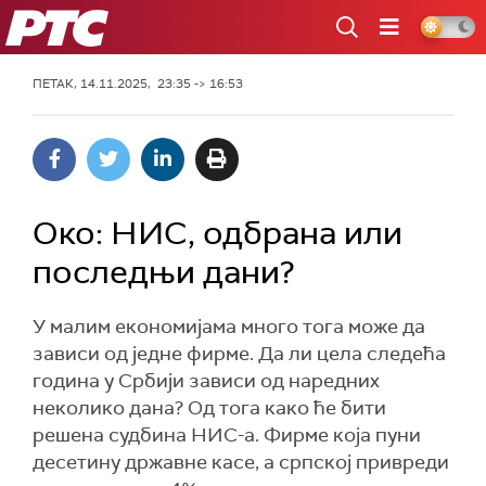
РТС
ПЕТАК, 14.11.2025, 23:35 -> 16:53
Око: НИС, одбрана или
последњи дани?
У малим економијама много тога може да
зависи од једне фирме. Да ли цела следећа
година у Србији зависи од наредних
неколико дана? Од тога како ће бити
решена судбина НИС-а. Фирме која пуни
десетину државне касе, а српској привреди