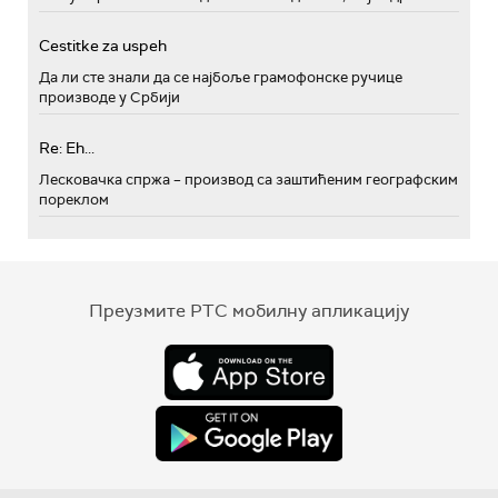
Cestitke za uspeh
Да ли сте знали да се најбоље грамофонске ручице
производе у Србији
Re: Eh...
Лесковачка спржа – производ са заштићеним географским
пореклом
Преузмите РТС мобилну апликацију