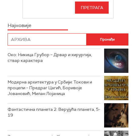
РТС 3
СЕРИЈА
РТС СВЕТ
ИНФО
Најновије
РТС НАУКА
ФИЛМ
РТС ДРАМА
Око: Никица Грубор – Дрвар и хирургија,
РТС ЖИВОТ
ствар карактера
РТС КЛАСИКА
РТС КОЛО
Модерна архитектура у Србији: Токови и
процепи – Предраг Цагић, Боривоје
Јовановић, Милан Лојаница
РТС ТРЕЗОР
РТС МУЗИКА
Фантастична планета 2: Верујућа планета, 5-
19
РТС ПОЛЕТАРАЦ