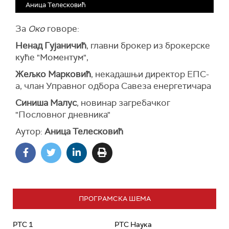
Аница Телесковић
За
Око
говоре:
Ненад Гујаничић
, главни брокер из брокерске
куће "Моментум",
Жељко Марковић
, некадашњи директор ЕПС-
а, члан Управног одбора Савеза енергетичара
Синиша Малус
, новинар загребачког
"Пословног дневника"
Аутор:
Аница Телесковић
ПРОГРАМСКА ШЕМА
РТС 1
РТС Наука