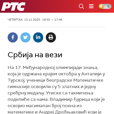
РТС
ЧЕТВРТАК, 13.11.2025, 18:55 -> 17:46
Србија на вези
На 17. Међународној олимпијади знања,
која је одржана крајем октобра у Анталији у
Турској, ученици београдске Математичке
гимназије освојили су 5 златних и једну
сребрну медаљу. Утиске са такмичења
поделиће са нама: Владимир Ђурица који је
освојио масималан број поена из
математике и Андреј Дробњаковић који је