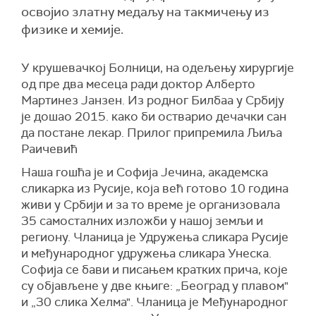
освојио златну медаљу на такмичењу из
физике и хемије.
У крушевачкој Болници, на одељењу хирургије
од пре два месеца ради доктор Алберто
Мартинез Јанзен. Из родног Билбаа у Србију
је дошао 2015. како би остварио дечачки сан
да постане лекар. Прилог припремила Љиља
Раичевић
Наша гошћа је и Софија Јечина, академска
сликарка из Русије, која већ готово 10 година
живи у Србији и за то време је организовала
35 самосталних изложби у нашој земљи и
региону. Чланица је Удружења сликара Русије
и међународног удружења сликара Унеска.
Софија се бави и писањем кратких прича, које
су објављене у две књиге: „Београд у плавом"
и „30 слика Хелма". Чланица је Међународног