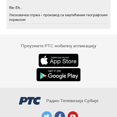
Re: Eh...
Лесковачка спржа – производ са заштићеним географским
пореклом
Преузмите РТС мобилну апликацију
Радио Телевизија Србије