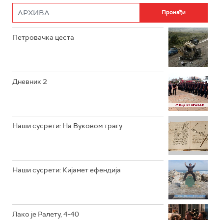
РТС ДРАМА
Петровачка цеста
РТС ЖИВОТ
РТС КЛАСИКА
РТС КОЛО
Дневник 2
РТС ТРЕЗОР
РТС МУЗИКА
Наши сусрети: На Вуковом трагу
РТС ПОЛЕТАРАЦ
Наши сусрети: Кијамет ефендија
Лако је Ралету, 4-40