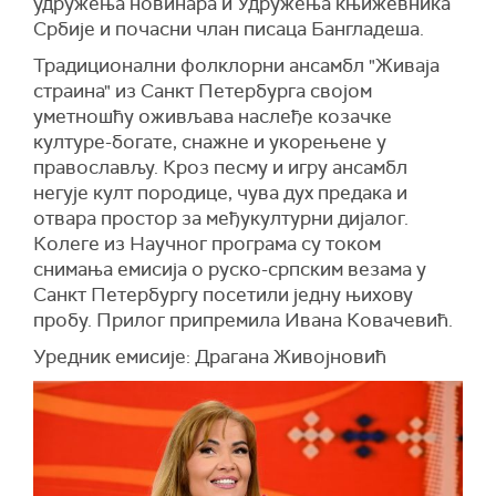
удружења новинара и Удружења књижевника
Србије и почасни члан писаца Бангладеша.
Традиционални фолклорни ансамбл "Живаја
страина" из Санкт Петербурга својом
уметношћу оживљава наслеђе козачке
културе-богате, снажне и укорењене у
православљу. Кроз песму и игру ансамбл
негује култ породице, чува дух предака и
отвара простор за међукултурни дијалог.
Колеге из Научног програма су током
снимања емисија о руско-српским везама у
Санкт Петербургу посетили једну њихову
пробу. Прилог припремила Ивана Ковачевић.
Уредник емисије: Драгана Живојновић