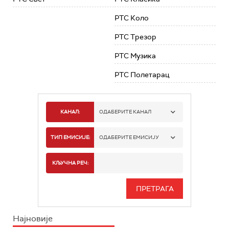
РТС Коло
РТС Трезор
РТС Музика
РТС Полетарац
КАНАЛ:
ОДАБЕРИТЕ КАНАЛ
РТС 1
ТИП ЕМИСИЈЕ:
ОДАБЕРИТЕ ЕМИСИЈУ
РТС 2
СПОРТ
КЉУЧНА РЕЧ:
РТС 3
СЕРИЈА
РТС СВЕТ
ИНФО
Најновије
РТС НАУКА
ФИЛМ