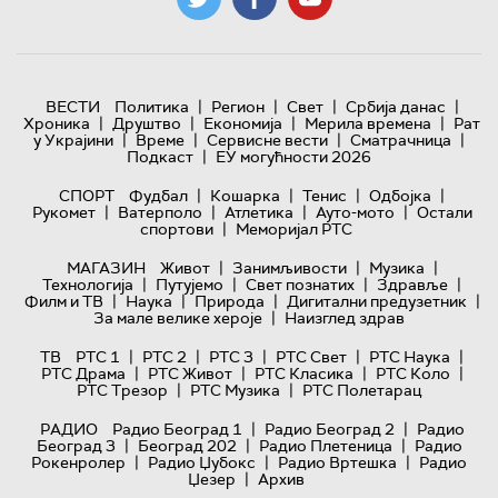
|
|
|
|
ВЕСТИ
Политика
Регион
Свет
Србија данас
|
|
|
|
Хроника
Друштво
Економија
Мерила времена
Рат
|
|
|
|
у Украјини
Време
Сервисне вести
Сматрачница
|
Подкаст
ЕУ могућности 2026
|
|
|
|
СПОРТ
Фудбал
Кошарка
Тенис
Одбојка
|
|
|
|
Рукомет
Ватерполо
Атлетика
Ауто-мото
Остали
|
спортови
Меморијал РТС
|
|
|
МАГАЗИН
Живот
Занимљивости
Музика
|
|
|
|
Технологијa
Путујемо
Свет познатих
Здравље
|
|
|
|
Филм и ТВ
Наука
Природа
Дигитални предузетник
|
За мале велике хероје
Наизглед здрав
|
|
|
|
|
ТВ
РТС 1
РТС 2
РТС 3
РТС Свет
РТС Наука
|
|
|
|
РТС Драма
РТС Живот
РТС Класика
РТС Коло
|
|
РТС Трезор
РТС Музика
РТС Полетарац
|
|
РАДИО
Радио Београд 1
Радио Београд 2
Радио
|
|
|
Београд 3
Београд 202
Радио Плетеница
Радио
|
|
|
Рокенролер
Радио Џубокс
Радио Вртешка
Радио
|
Џезер
Архив