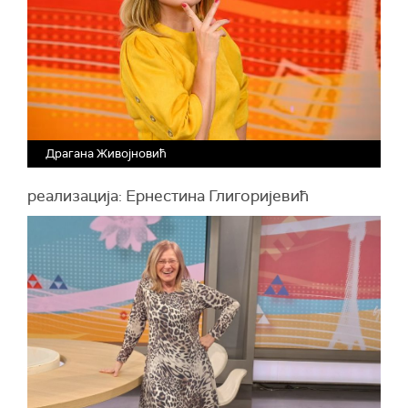
Драгана Живојновић
реализација: Ернестина Глигоријевић