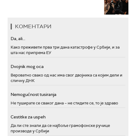
КОМЕНТАРИ
Da, ali...
Како преживети прва три дана катастрофе у Србији, и за
шта нас припрема ЕУ
Dvojnik mog oca
Вероватно свако од нас има свог двојника са којим дели и
сличну ДНК
Nemogućnost tusiranja
Не туширате се сваког дана – не стидите се, то је здраво
Cestitke za uspeh
Да ли сте знали да се најбоље грамофонске ручице
производе у Србији