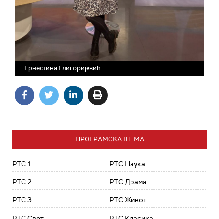
Ернестина Глигоријевић
ПРОГРАМСКА ШЕМА
РТС 1
РТС Наука
РТС 2
РТС Драма
РТС 3
РТС Живот
РТС Свет
РТС Класика