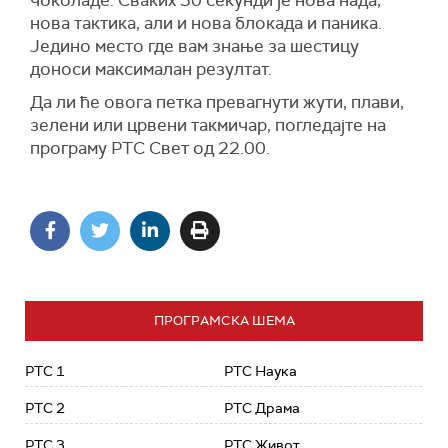
чоколаде. Сваких 30 секунди је нова нада,
нова тактика, али и нова блокада и паника.
Једино место где вам знање за шестицу
доноси максималан резултат.
Да ли ће овога петка превагнути жути, плави,
зелени или црвени такмичар, погледајте на
програму РТС Свет од 22.00.
ПРОГРАМСКА ШЕМА
РТС 1
РТС Наука
РТС 2
РТС Драма
РТС 3
РТС Живот