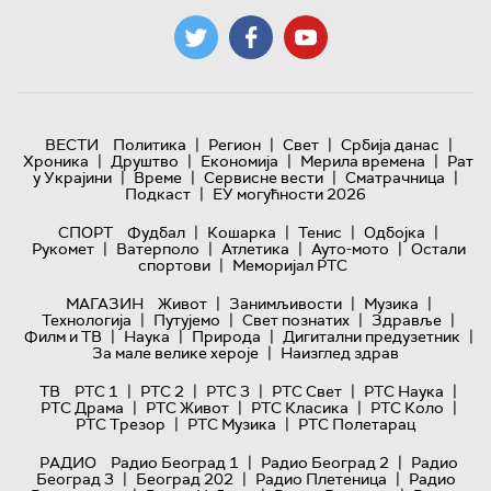
|
|
|
|
ВЕСТИ
Политика
Регион
Свет
Србија данас
|
|
|
|
Хроника
Друштво
Економија
Мерила времена
Рат
|
|
|
|
у Украјини
Време
Сервисне вести
Сматрачница
|
Подкаст
ЕУ могућности 2026
|
|
|
|
СПОРТ
Фудбал
Кошарка
Тенис
Одбојка
|
|
|
|
Рукомет
Ватерполо
Атлетика
Ауто-мото
Остали
|
спортови
Меморијал РТС
|
|
|
МАГАЗИН
Живот
Занимљивости
Музика
|
|
|
|
Технологијa
Путујемо
Свет познатих
Здравље
|
|
|
|
Филм и ТВ
Наука
Природа
Дигитални предузетник
|
За мале велике хероје
Наизглед здрав
|
|
|
|
|
ТВ
РТС 1
РТС 2
РТС 3
РТС Свет
РТС Наука
|
|
|
|
РТС Драма
РТС Живот
РТС Класика
РТС Коло
|
|
РТС Трезор
РТС Музика
РТС Полетарац
|
|
РАДИО
Радио Београд 1
Радио Београд 2
Радио
|
|
|
Београд 3
Београд 202
Радио Плетеница
Радио