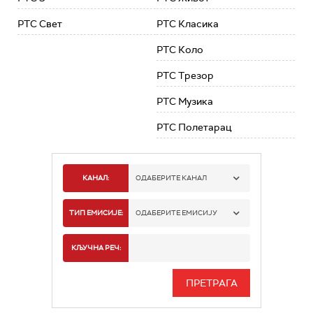
РТС Свет
РТС Класика
РТС Коло
РТС Трезор
РТС Музика
РТС Полетарац
КАНАЛ:
ОДАБЕРИТЕ КАНАЛ
РТС 1
ТИП ЕМИСИЈЕ:
ОДАБЕРИТЕ ЕМИСИЈУ
РТС 2
СПОРТ
КЉУЧНА РЕЧ:
РТС 3
СЕРИЈА
РТС СВЕТ
ИНФО