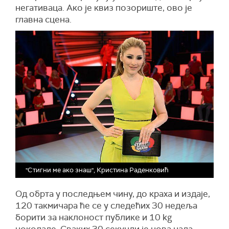
негативаца. Ако је квиз позориште, ово је
главна сцена.
"Стигни ме ако знаш", Кристина Раденковић
Од обрта у последњем чину, до краха и издаје,
120 такмичара ће се у следећих 30 недеља
борити за наклоност публике и 10 kg