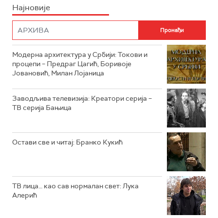
Најновије
РТС НАУКА
ФИЛМ
РТС ДРАМА
Модерна архитектура у Србији: Токови и
РТС ЖИВОТ
процепи – Предраг Цагић, Боривоје
Јовановић, Милан Лојаница
РТС КЛАСИКА
РТС КОЛО
Заводљива телевизија: Креатори серија –
ТВ серија Бањица
РТС ТРЕЗОР
РТС МУЗИКА
Остави све и читај: Бранко Кукић
РТС ПОЛЕТАРАЦ
ТВ лица… као сав нормалан свет: Лука
Алерић