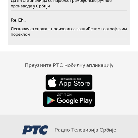
Да ли сте знали да се најбоље грамофонске ручице
производе у Србији
Re: Eh...
Лесковачка спржа – производ са заштићеним географским
пореклом
Преузмите РТС мобилну апликацију
Радио Телевизија Србије