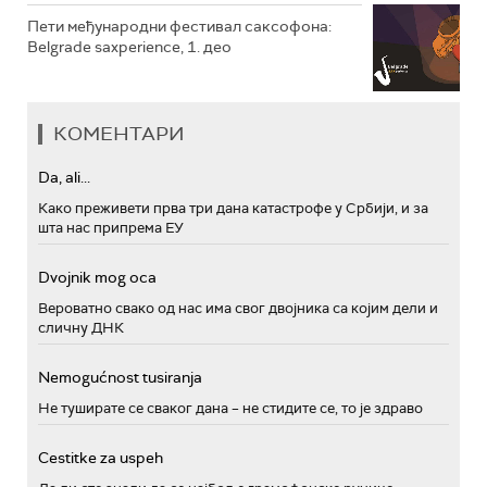
Пети међународни фестивал саксофона:
Belgrade saxperience, 1. део
КОМЕНТАРИ
Da, ali...
Како преживети прва три дана катастрофе у Србији, и за
шта нас припрема ЕУ
Dvojnik mog oca
Вероватно свако од нас има свог двојника са којим дели и
сличну ДНК
Nemogućnost tusiranja
Не туширате се сваког дана – не стидите се, то је здраво
Cestitke za uspeh