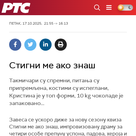
РТС
ПЕТАК, 17.10.2025, 21:55 -> 16:13
Стигни ме ако знаш
Такмичари су спремни, питања су
припремљена, костими су испеглани,
Кристина је у топ форми, 10 kg чоколаде је
запаковано...
Завеса се ускоро диже за нову сезону квиза
Стигни ме ако знаш, импровизовану драму за
четири особе препуну успона, падова, хероја и