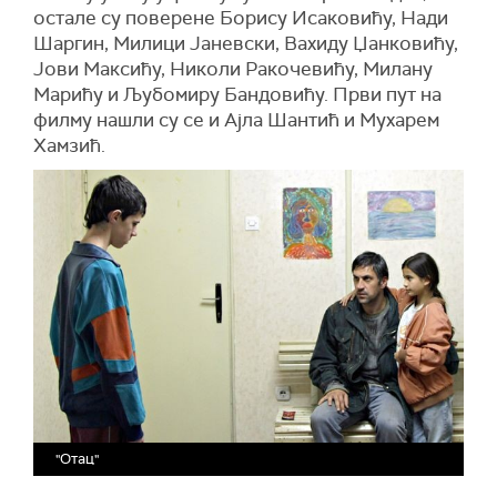
остале су поверене Борису Исаковићу, Нади
Шаргин, Милици Јаневски, Вахиду Џанковићу,
Јови Максићу, Николи Ракочевићу, Милану
Марићу и Љубомиру Бандовићу. Први пут на
филму нашли су се и Ајла Шантић и Мухарем
Хамзић.
"Отац"