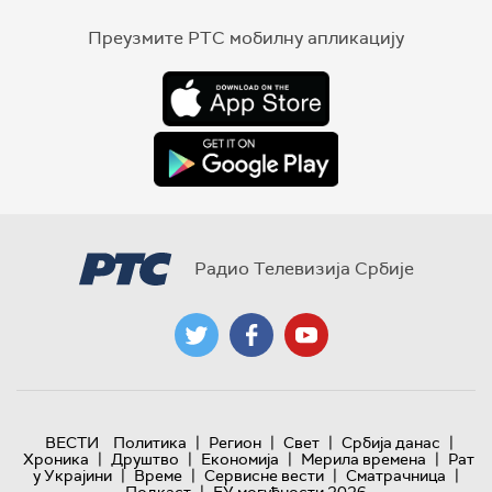
Преузмите РТС мобилну апликацију
Радио Телевизија Србије
|
|
|
|
ВЕСТИ
Политика
Регион
Свет
Србија данас
|
|
|
|
Хроника
Друштво
Економија
Мерила времена
Рат
|
|
|
|
у Украјини
Време
Сервисне вести
Сматрачница
|
Подкаст
ЕУ могућности 2026