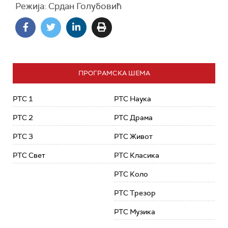
Режија: Срдан Голубовић
ПРОГРАМСКА ШЕМА
РТС 1
РТС Наука
РТС 2
РТС Драма
РТС 3
РТС Живот
РТС Свет
РТС Класика
РТС Коло
РТС Трезор
РТС Музика