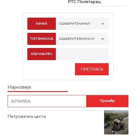
РТС Полетарац
КАНАЛ:
ОДАБЕРИТЕ КАНАЛ
РТС 1
ТИП ЕМИСИЈЕ:
ОДАБЕРИТЕ ЕМИСИЈУ
РТС 2
СПОРТ
КЉУЧНА РЕЧ:
РТС 3
СЕРИЈА
РТС СВЕТ
ИНФО
Најновије
РТС НАУКА
ФИЛМ
РТС ДРАМА
Петровачка цеста
РТС ЖИВОТ
РТС КЛАСИКА