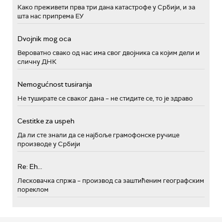
Како преживети прва три дана катастрофе у Србији, и за
шта нас припрема ЕУ
Dvojnik mog oca
Вероватно свако од нас има свог двојника са којим дели и
сличну ДНК
Nemogućnost tusiranja
Не туширате се сваког дана – не стидите се, то је здраво
Cestitke za uspeh
Да ли сте знали да се најбоље грамофонске ручице
производе у Србији
Re: Eh...
Лесковачка спржа – производ са заштићеним географским
пореклом