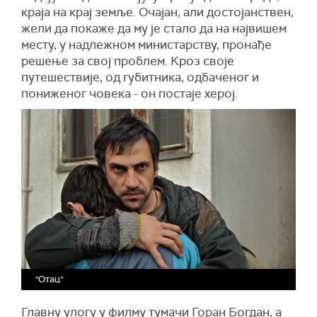
краја на крај земље. Очајан, али достојанствен,
жели да покаже да му је стало да на највишем
месту, у надлежном министарству, пронађе
решење за свој проблем. Кроз своје
путешествије, од губитника, одбаченог и
пониженог човека - он постаје херој.
"Отац"
Главну улогу у филму тумачи Горан Богдан, а