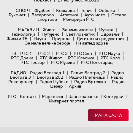
|
|
|
|
СПОРТ
Фудбал
Кошарка
Тенис
Одбојка
|
|
|
|
Рукомет
Ватерполо
Атлетика
Ауто-мото
Остали
|
спортови
Меморијал РТС
|
|
|
МАГАЗИН
Живот
Занимљивости
Музика
|
|
|
|
Технологијa
Путујемо
Свет познатих
Здравље
|
|
|
|
Филм и ТВ
Наука
Природа
Дигитални предузетник
|
За мале велике хероје
Наизглед здрав
|
|
|
|
|
ТВ
РТС 1
РТС 2
РТС 3
РТС Свет
РТС Наука
|
|
|
|
РТС Драма
РТС Живот
РТС Класика
РТС Коло
|
|
РТС Трезор
РТС Музика
РТС Полетарац
|
|
РАДИО
Радио Београд 1
Радио Београд 2
Радио
|
|
|
Београд 3
Београд 202
Радио Плетеница
Радио
|
|
|
Рокенролер
Радио Џубокс
Радио Вртешка
Радио
|
Џезер
Архив
|
|
|
|
РТС
Контакт
Маркетинг
Јавне набавке
Конкурси
Интернет портал
МАПА САЈТА