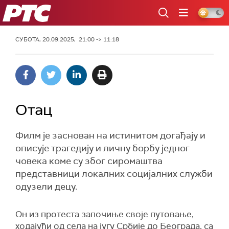
РТС
СУБОТА, 20.09.2025, 21:00 -> 11:18
Отац
Филм је заснован на истинитом догађају и
описује трагедију и личну борбу једног
човека коме су због сиромаштва
представници локалних социјалних служби
одузели децу.
Он из протеста започиње своје путовање,
ходајући од села на југу Србије до Београда, са