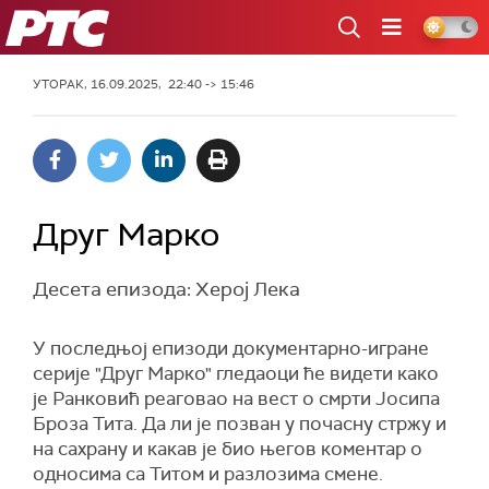
РТС
УТОРАК, 16.09.2025, 22:40 -> 15:46
Друг Марко
Десета епизода: Херој Лека
У последњој епизоди документарно-игране
серије "Друг Марко" гледаоци ће видети како
је Ранковић реаговао на вест о смрти Јосипа
Броза Тита. Да ли је позван у почасну стржу и
на сахрану и какав је био његов коментар о
односима са Титом и разлозима смене.