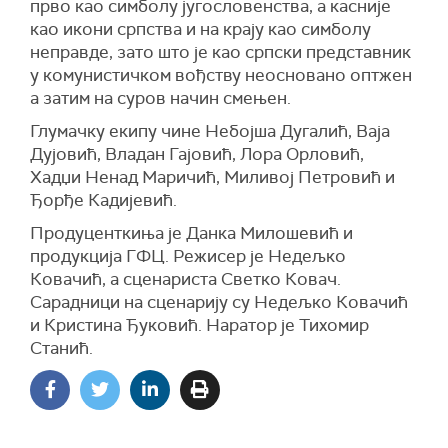
прво као симболу југословенства, а касније
као икони српства и на крају као симболу
неправде, зато што је као српски представник
у комунистичком вођству неосновано оптжен
а затим на суров начин смењен.
Глумачку екипу чине Небојша Дугалић, Ваја
Дујовић, Владан Гајовић, Лора Орловић,
Хадџи Ненад Маричић, Миливој Петровић и
Ђорђе Кадијевић.
Продуценткиња је Данка Милошевић и
продукција ГФЦ. Режисер је Недељко
Ковачић, а сценариста Светко Ковач.
Сарадници на сценарију су Недељко Ковачић
и Кристина Ђуковић. Наратор је Тихомир
Станић.