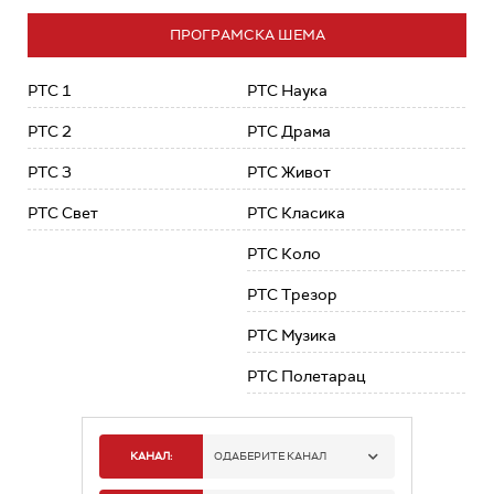
ПРОГРАМСКА ШЕМА
РТС 1
РТС Наука
РТС 2
РТС Драма
РТС 3
РТС Живот
РТС Свет
РТС Класика
РТС Коло
РТС Трезор
РТС Музика
РТС Полетарац
КАНАЛ:
ОДАБЕРИТЕ КАНАЛ