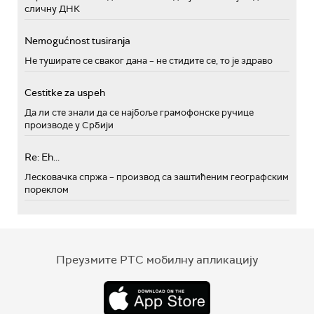
сличну ДНК
Nemogućnost tusiranja
Не туширате се сваког дана – не стидите се, то је здраво
Cestitke za uspeh
Да ли сте знали да се најбоље грамофонске ручице
производе у Србији
Re: Eh...
Лесковачка спржа – производ са заштићеним географским
пореклом
Преузмите РТС мобилну апликацију