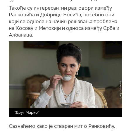
Такође су интересантни разговори између
Ранковића и Добрице Ћосића, посебно они
који се односе на начин решавања проблема
на Косову и Метохији и односа између Срба и
Албанаца.
"Друг Марко"
Сазнаћемо како је стваран мит о Ранковићу,