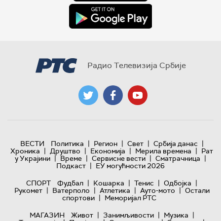
Радио Телевизија Србије
|
|
|
|
ВЕСТИ
Политика
Регион
Свет
Србија данас
|
|
|
|
Хроника
Друштво
Економија
Мерила времена
Рат
|
|
|
|
у Украјини
Време
Сервисне вести
Сматрачница
|
Подкаст
ЕУ могућности 2026
|
|
|
|
СПОРТ
Фудбал
Кошарка
Тенис
Одбојка
|
|
|
|
Рукомет
Ватерполо
Атлетика
Ауто-мото
Остали
|
спортови
Меморијал РТС
|
|
|
МАГАЗИН
Живот
Занимљивости
Музика