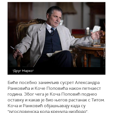
"Друг Марко"
Биће посебно занимљив сусрет Александра
Ранковића и Коче Поповића након петнаест
година. Због чега је Коча Поповић поднео
оставку и какав је био његов растанак с Титом.
Коча и Ранковић објашњавају када су
"југословенска кола кренула низбрдо".