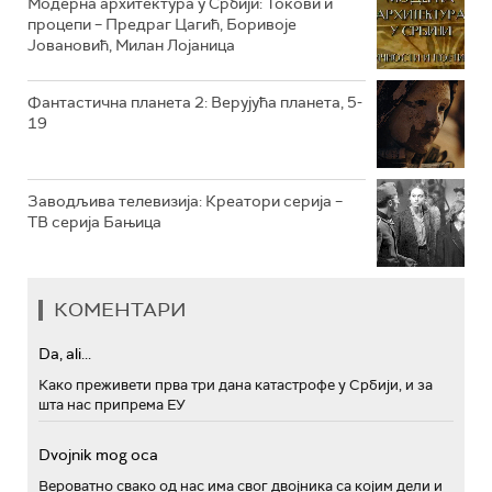
Модерна архитектура у Србији: Токови и
процепи – Предраг Цагић, Боривоје
РТС ПОЛЕТАРАЦ
Јовановић, Милан Лојаница
Фантастична планета 2: Верујућа планета, 5-
19
Заводљива телевизија: Креатори серија –
ТВ серија Бањица
КОМЕНТАРИ
Da, ali...
Како преживети прва три дана катастрофе у Србији, и за
шта нас припрема ЕУ
Dvojnik mog oca
Вероватно свако од нас има свог двојника са којим дели и