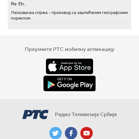
Re: Eh...
Лесковачка спржа – производ са заштићеним географским
пореклом
Преузмите РТС мобилну апликацију
Радио Телевизија Србије