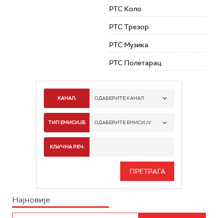
РТС Коло
РТС Трезор
РТС Музика
РТС Полетарац
КАНАЛ:
ОДАБЕРИТЕ КАНАЛ
РТС 1
ТИП ЕМИСИЈЕ:
ОДАБЕРИТЕ ЕМИСИЈУ
РТС 2
СПОРТ
КЉУЧНА РЕЧ:
РТС 3
СЕРИЈА
РТС СВЕТ
ИНФО
Најновије
РТС НАУКА
ФИЛМ