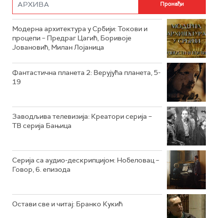
РТС ДРАМА
Модерна архитектура у Србији: Токови и
РТС ЖИВОТ
процепи – Предраг Цагић, Боривоје
Јовановић, Милан Лојаница
РТС КЛАСИКА
РТС КОЛО
Фантастична планета 2: Верујућа планета, 5-
19
РТС ТРЕЗОР
РТС МУЗИКА
Заводљива телевизија: Креатори серија –
ТВ серија Бањица
РТС ПОЛЕТАРАЦ
Серија са аудио-дескрипцијом: Нобеловац –
Говор, 6. епизода
Остави све и читај: Бранко Кукић