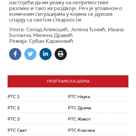
настојећи да им укажу на непремостиве
разлике и тако их раздвоје. Реч је углавном о
комичним ситуацијама у којима се духови
спајају са светом стварности.
Улоге: Сенад Алихоџић, Јелена Ђокић, Ивана
Боланча, Милена Дравић
Режија: Срђан Карановић
ПРОГРАМСКА ШЕМА
РТС 1
РТС Наука
РТС 2
РТС Драма
РТС 3
РТС Живот
РТС Свет
РТС Класика