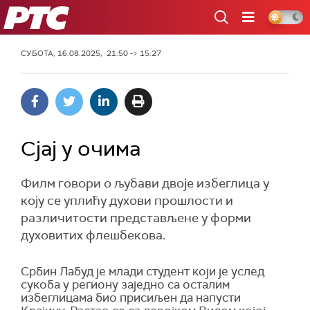
РТС
СУБОТА, 16.08.2025, 21:50 -> 15:27
Сјај у очима
Филм говори о љубави двоје избеглица у
коју се уплићу духови прошлости и
различитости представљене у форми
духовитих флешбекова.
Србин Лабуд је млади студент који је услед
сукоба у региону заједно са осталим
избеглицама био присиљен да напусти