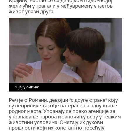
Крајину. Растао се са девојком Видом којој
жели ући у траг али у међувремену у његов
живот улази друга.
"Сјај у очима"
Реч је о Романи, девојци "с друге стране" коју
су неприлике такође натерале на напуштање
родног места. Упознају се преко агенције за
упознавање парова и започињу везу у тешким
животним условима. Ометају их духови
прошлости који их константно посећују