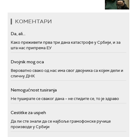
КОМЕНТАРИ
Da, ali...
Како преживети прва три дана катастрофе у Србији, и за
шта нас припрема ЕУ
Dvojnik mog oca
Вероватно свако од нас има свог двојника са којим дели и
сличну ДНК
Nemogućnost tusiranja
Не туширате се сваког дана – не стидите се, то је здраво
Cestitke za uspeh
Да ли сте знали да се најбоље грамофонске ручице
производе у Србији