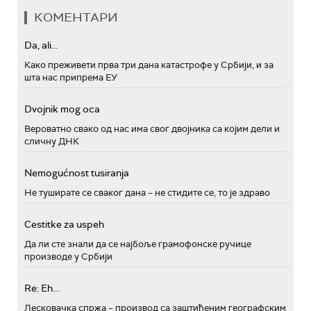
КОМЕНТАРИ
Da, ali...
Како преживети прва три дана катастрофе у Србији, и за
шта нас припрема ЕУ
Dvojnik mog oca
Вероватно свако од нас има свог двојника са којим дели и
сличну ДНК
Nemogućnost tusiranja
Не туширате се сваког дана – не стидите се, то је здраво
Cestitke za uspeh
Да ли сте знали да се најбоље грамофонске ручице
производе у Србији
Re: Eh...
Лесковачка спржа – производ са заштићеним географским