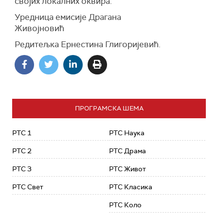
својих локалних оквира.
Уредница емисије Драгана
Живојновић
Редитељка Ернестина Глигоријевић.
ПРОГРАМСКА ШЕМА
РТС 1
РТС Наука
РТС 2
РТС Драма
РТС 3
РТС Живот
РТС Свет
РТС Класика
РТС Коло