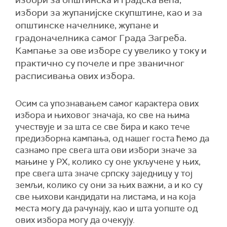
избори за општинска и градска већа,
избори за жупанијске скупштине, као и за
општинске начелнике, жупане и
градоначелника самог Града Загреба.
Кампање за ове изборе су увелико у току и
практично су почеле и пре званичног
расписивања ових избора.
Осим са упознавањем самог карактера ових
избора и њиховог значаја, ко све на њима
учествује и за шта се све бира и како тече
предизборна кампања, од нашег госта ћемо да
сазнамо пре свега шта ови избори значе за
мањине у РХ, колико су оне укључене у њих,
пре свега шта значе српску заједницу у тој
земљи, колико су они за њих важни, а и ко су
све њихови кандидати на листама, и на која
места могу да рачунају, као и шта уопште од
ових избора могу да очекују.