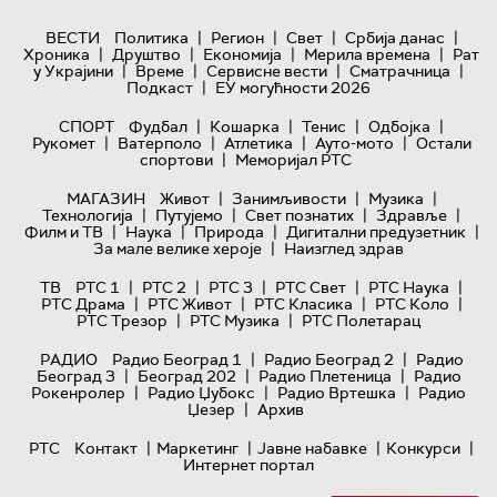
|
|
|
|
ВЕСТИ
Политика
Регион
Свет
Србија данас
|
|
|
|
Хроника
Друштво
Економија
Мерила времена
Рат
|
|
|
|
у Украјини
Време
Сервисне вести
Сматрачница
|
Подкаст
ЕУ могућности 2026
|
|
|
|
СПОРТ
Фудбал
Кошарка
Тенис
Одбојка
|
|
|
|
Рукомет
Ватерполо
Атлетика
Ауто-мото
Остали
|
спортови
Меморијал РТС
|
|
|
МАГАЗИН
Живот
Занимљивости
Музика
|
|
|
|
Технологијa
Путујемо
Свет познатих
Здравље
|
|
|
|
Филм и ТВ
Наука
Природа
Дигитални предузетник
|
За мале велике хероје
Наизглед здрав
|
|
|
|
|
ТВ
РТС 1
РТС 2
РТС 3
РТС Свет
РТС Наука
|
|
|
|
РТС Драма
РТС Живот
РТС Класика
РТС Коло
|
|
РТС Трезор
РТС Музика
РТС Полетарац
|
|
РАДИО
Радио Београд 1
Радио Београд 2
Радио
|
|
|
Београд 3
Београд 202
Радио Плетеница
Радио
|
|
|
Рокенролер
Радио Џубокс
Радио Вртешка
Радио
|
Џезер
Архив
|
|
|
|
РТС
Контакт
Маркетинг
Јавне набавке
Конкурси
Интернет портал