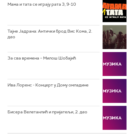
Мама и тата се играју рата 3, 9-10
РТС ЖИВОТ
РТС КЛАСИКА
РТС КОЛО
Тајне Јадрана: Антички брод Вис Кома, 2.
део
РТС ТРЕЗОР
РТС МУЗИКА
За сва времена – Милош Шобајић
РТС ПОЛЕТАРАЦ
Ива Лоренс - Концерт у Дому омладине
Бисера Велетанлић и пријатељи, 2. део