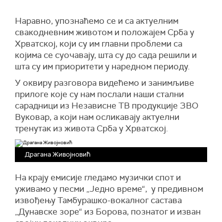
Наравно, упознаћемо се и са актуелним
свакодневним животом и положајем Срба у
Хрватској, који су им главни проблеми са
којима се суочавају, шта су до сада решили и
шта су им приоритети у наредном периоду.
У оквиру разговора видећемо и занимљиве
прилоге које су нам послали наши стални
сарадници из Независне ТВ продукције ЗВО
Вуковар, а који нам осликавају актуелни
тренутак из живота Срба у Хрватској.
Драгана Живојновић
На крају емисије гледамо музички спот и
уживамо у песми „Једно време“, у предивном
извођењу Тамбурашко-вокалног састава
„Дунавске зоре“ из Борова, познатог и изван