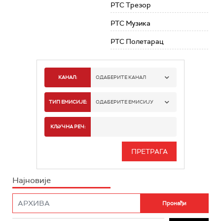
РТС Трезор
РТС Музика
РТС Полетарац
КАНАЛ:
ОДАБЕРИТЕ КАНАЛ
РТС 1
ТИП ЕМИСИЈЕ:
ОДАБЕРИТЕ ЕМИСИЈУ
РТС 2
СПОРТ
КЉУЧНА РЕЧ:
РТС 3
СЕРИЈА
РТС СВЕТ
ИНФО
Најновије
РТС НАУКА
ФИЛМ
РТС ДРАМА