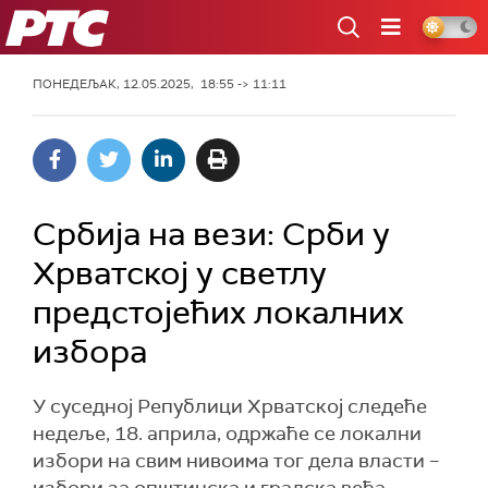
РТС
ПОНЕДЕЉАК, 12.05.2025, 18:55 -> 11:11
Србија на вези: Срби у
Хрватској у светлу
предстојећих локалних
избора
У суседној Републици Хрватској следеће
недеље, 18. априла, одржаће се локални
избори на свим нивоима тог дела власти –