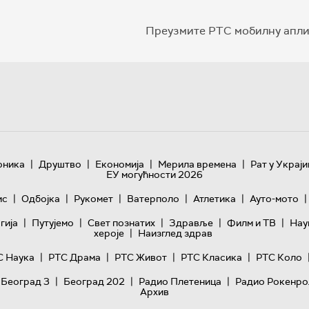
Преузмите РТС мобилну апли
|
|
|
|
оника
Друштво
Економија
Мерила времена
Рат у Украји
ЕУ могућности 2026
|
|
|
|
|
|
ис
Одбојка
Рукомет
Ватерполо
Атлетика
Ауто-мото
|
|
|
|
|
гијa
Путујемо
Свет познатих
Здравље
Филм и ТВ
Нау
|
хероје
Наизглед здрав
|
|
|
|
С Наука
РТС Драма
РТС Живот
РТС Класика
РТС Коло
|
|
|
 Београд 3
Београд 202
Радио Плетеница
Радио Рокенро
Архив