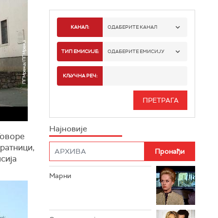
КАНАЛ:
ОДАБЕРИТЕ КАНАЛ
РТС 1
ТИП ЕМИСИЈЕ:
ОДАБЕРИТЕ ЕМИСИЈУ
РТС 2
СПОРТ
КЉУЧНА РЕЧ:
РТС 3
СЕРИЈА
РТС СВЕТ
ИНФО
Најновије
РТС НАУКА
Говоре
ФИЛМ
вратници,
РТС ДРАМА
сија
Марни
РТС ЖИВОТ
РТС КЛАСИКА
РТС КОЛО