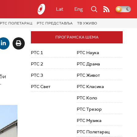
Lat
Eng
РТС ПОЛЕТАРАЦ
РТС ПРЕДСТАВЉА
ТВ УЖИВО
ПРОГРАМСКА ШЕМА
РТС 1
РТС Наука
РТС 2
РТС Драма
РТС 3
РТС Живот
рби
-
РТС Свет
РТС Класика
РТС Коло
РТС Трезор
РТС Музика
РТС Полетарац