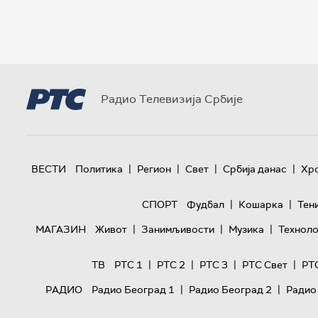
Радио Телевизија Србије
|
|
|
|
ВЕСТИ
Политика
Регион
Свет
Србија данас
Хр
|
|
СПОРТ
Фудбал
Кошарка
Тен
|
|
|
МАГАЗИН
Живот
Занимљивости
Музика
Техноло
|
|
|
|
ТВ
РТС 1
РТС 2
РТС 3
РТС Свет
РТ
|
|
РАДИО
Радио Београд 1
Радио Београд 2
Радио