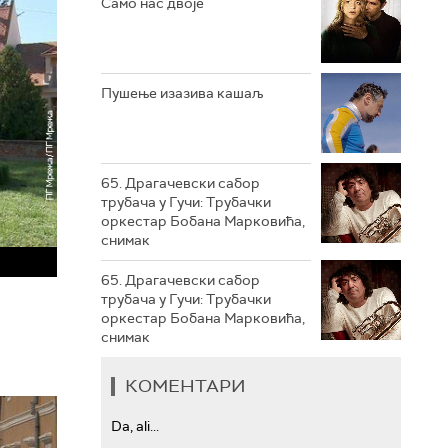
Само нас двоје
РТС ТРЕЗОР
РТС МУЗИКА
Пушење изазива кашаљ
РТС ПОЛЕТАРАЦ
65. Драгачевски сабор
трубача у Гучи: Трубачки
оркестар Бобана Марковића,
снимак
65. Драгачевски сабор
трубача у Гучи: Трубачки
оркестар Бобана Марковића,
снимак
КОМЕНТАРИ
Da, ali...