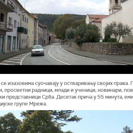
 се изазовима суочавају у остваривању својих права. 
, просветни радници, млади и ученици, новинари, по
и представници Срба. Десетак прича у 55 минута, еми
ијске групе Мрежа.