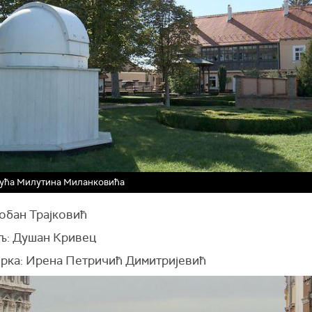
кућа Милутина Миланковића
Бобан Трајковић
љ: Душан Кривец
рка: Ирена Петричић Димитријевић