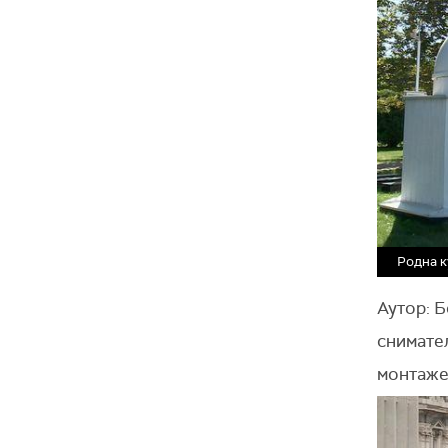
Родна 
Аутор: 
снимате
монтаже