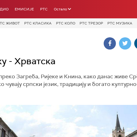
АДИО
ЕМИСИЈЕ
РТС
Остало
ТС ЖИВОТ
РТС КЛАСИКА
РТС КОЛО
РТС ТРЕЗОР
РТС МУЗИКА
у - Хрватска
преко Загреба, Ријеке и Книна, како данас живе С
о чувају српски језик, традицију и богато културно