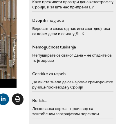
Како преживети прва три дана катастрофе у
Србији, и за шта нас припрема ЕУ
Dvojnik mog oca
Вероватно свако од нас има свог двојника
са којим дели и сличну ДНК
Nemogućnost tusiranja
Не туширате се сваког дана – не стидите се,
то је здраво
Cestitke za uspeh
Да ли сте знали да се најбоље грамофонске
ручице производе у Србији
Re: Eh...
Лесковачка спржа – производ са
заштићеним географским пореклом