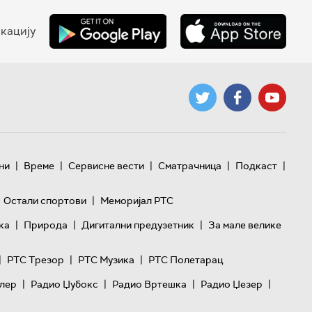
кацију
|
|
|
|
|
ни
Време
Сервисне вести
Сматрачница
Подкаст
|
Остали спортови
Меморијал РТС
|
|
|
ка
Природа
Дигитални предузетник
За мале велике
|
|
|
РТС Трезор
РТС Музика
РТС Полетарац
|
|
|
|
лер
Радио Џубокс
Радио Вртешка
Радио Џезер