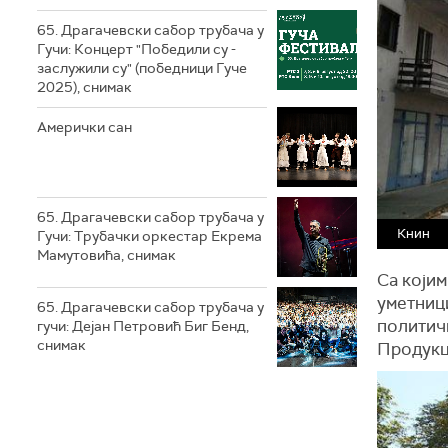
65. Драгачевски сабор трубача у
Гучи: Концерт "Победили су -
заслужили су" (победници Гуче
2025), снимак
Амерички сан
65. Драгачевски сабор трубача у
Книн
Гучи: Трубачки оркестар Екрема
Мамутовића, снимак
Са којим
уметници
65. Драгачевски сабор трубача у
политичк
гучи: Дејан Петровић Биг Бeнд,
снимак
Продукц