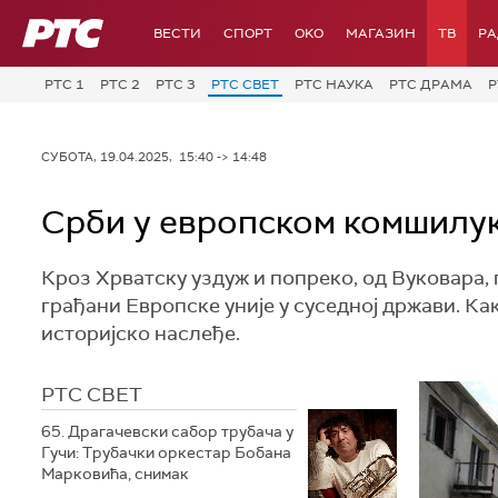
РТС
ВЕСТИ
СПОРТ
OKO
МАГАЗИН
ТВ
Р
РТС 1
РТС 2
РТС 3
РТС СВЕТ
РТС НАУКА
РТС ДРАМА
Р
СУБОТА, 19.04.2025, 15:40 -> 14:48
Срби у европском комшилук
Кроз Хрватску уздуж и попреко, од Вуковара, 
грађани Европске уније у суседној држави. Как
историјско наслеђе.
РТС СВЕТ
65. Драгачевски сабор трубача у
Гучи: Трубачки оркестар Бобана
Марковића, снимак