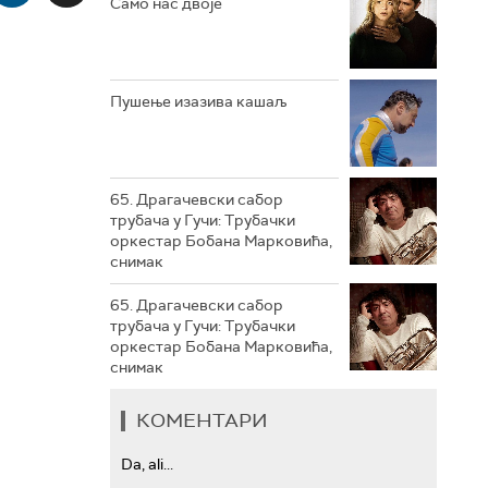
Само нас двоје
РТС ТРЕЗОР
РТС МУЗИКА
Пушење изазива кашаљ
РТС ПОЛЕТАРАЦ
65. Драгачевски сабор
трубача у Гучи: Трубачки
оркестар Бобана Марковића,
снимак
65. Драгачевски сабор
трубача у Гучи: Трубачки
оркестар Бобана Марковића,
снимак
КОМЕНТАРИ
Da, ali...