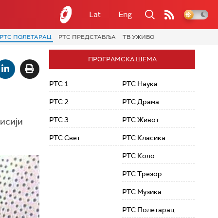
Lat
Eng
РТС ПОЛЕТАРАЦ
РТС ПРЕДСТАВЉА
ТВ УЖИВО
ПРОГРАМСКА ШЕМА
РТС 1
РТС Наука
РТС 2
РТС Драма
РТС 3
РТС Живот
мисији
РТС Свет
РТС Класика
РТС Коло
РТС Трезор
РТС Музика
РТС Полетарац