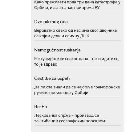
Како преживети прва три дана катастрофе у
Србији, и за шта нас припрема ЕУ
Dvojnik mog oca
Вероватно свако од нас има свог двојника
са којим дели и сличну ДНК
Nemogućnost tusiranja
Не туширате се сваког дана – не стидите се,
то је здраво
Cestitke za uspeh
Да ли сте знали да се најбоље грамофонске
ручице производе у Србији
Re: Eh...
Лесковачка спржа – производ са
заштићеним географским пореклом