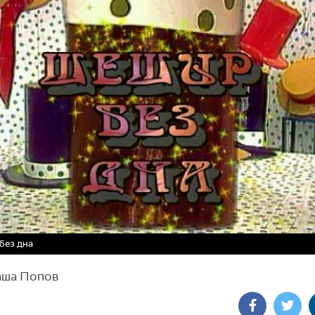
без дна
аша Попов