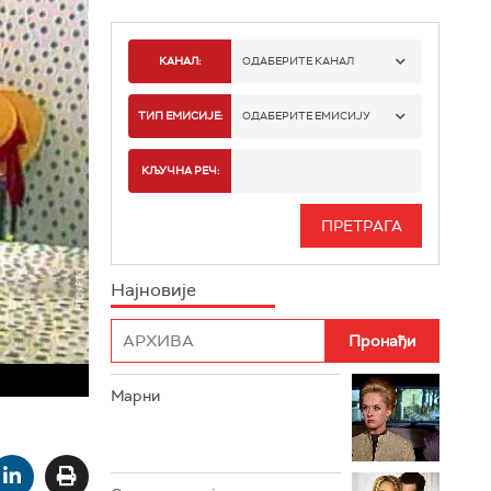
КАНАЛ:
ОДАБЕРИТЕ КАНАЛ
РТС 1
ТИП ЕМИСИЈЕ:
ОДАБЕРИТЕ ЕМИСИЈУ
РТС 2
СПОРТ
КЉУЧНА РЕЧ:
РТС 3
СЕРИЈА
РТС СВЕТ
ИНФО
Најновије
РТС НАУКА
ФИЛМ
РТС ДРАМА
Марни
РТС ЖИВОТ
РТС КЛАСИКА
РТС КОЛО