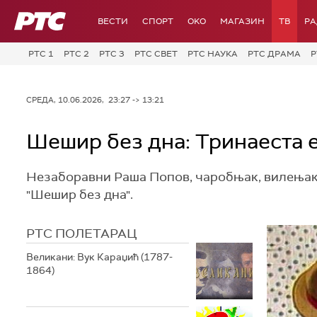
РТС
ВЕСТИ
СПОРТ
OKO
МАГАЗИН
ТВ
Р
РТС 1
РТС 2
РТС 3
РТС СВЕТ
РТС НАУКА
РТС ДРАМА
Р
СРЕДА, 10.06.2026, 23:27 -> 13:21
Шешир без дна: Тринаеста 
Незаборавни Раша Попов‚ чаробњак, вилењак и 
"Шешир без дна".
РТС ПОЛЕТАРАЦ
Великани: Вук Караџић (1787-
1864)