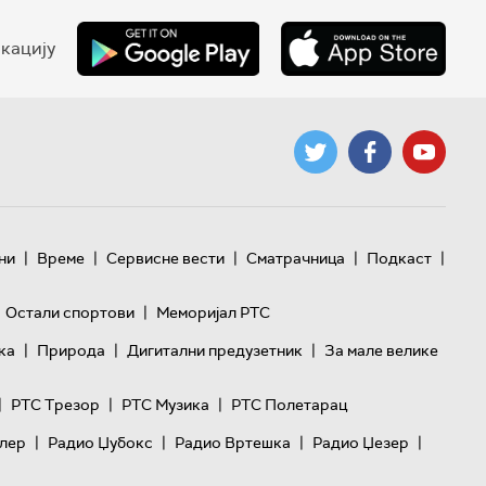
кацију
|
|
|
|
|
ни
Време
Сервисне вести
Сматрачница
Подкаст
|
Остали спортови
Меморијал РТС
|
|
|
ка
Природа
Дигитални предузетник
За мале велике
|
|
|
РТС Трезор
РТС Музика
РТС Полетарац
|
|
|
|
лер
Радио Џубокс
Радио Вртешка
Радио Џезер