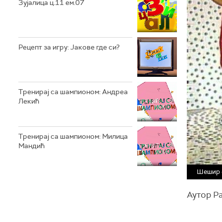
Зујалица ц.11 ем.07
Рецепт за игру: Јакове где си?
Тренирај са шампионом: Андреа
Лекић
Тренирај са шампионом: Милица
Мандић
Шешир 
Аутор Р