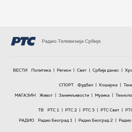
Радио Телевизија Србије
|
|
|
|
ВЕСТИ
Политика
Регион
Свет
Србија данас
Хр
|
|
СПОРТ
Фудбал
Кошарка
Тен
|
|
|
МАГАЗИН
Живот
Занимљивости
Музика
Техноло
|
|
|
|
ТВ
РТС 1
РТС 2
РТС 3
РТС Свет
РТ
|
|
РАДИО
Радио Београд 1
Радио Београд 2
Радио