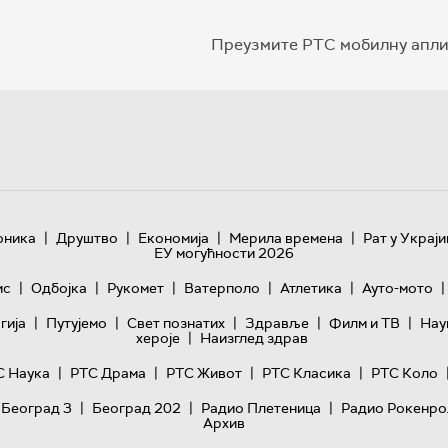
Преузмите РТС мобилну апли
|
|
|
|
оника
Друштво
Економија
Мерила времена
Рат у Украји
ЕУ могућности 2026
|
|
|
|
|
|
ис
Одбојка
Рукомет
Ватерполо
Атлетика
Ауто-мото
|
|
|
|
|
гијa
Путујемо
Свет познатих
Здравље
Филм и ТВ
Нау
|
хероје
Наизглед здрав
|
|
|
|
С Наука
РТС Драма
РТС Живот
РТС Класика
РТС Коло
|
|
|
 Београд 3
Београд 202
Радио Плетеница
Радио Рокенро
Архив