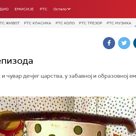
АДИО
ЕМИСИЈЕ
РТС
Остало
ТС ЖИВОТ
РТС КЛАСИКА
РТС КОЛО
РТС ТРЕЗОР
РТС МУЗИКА
епизода
чувар дечјег царства, у забавној и образовној е