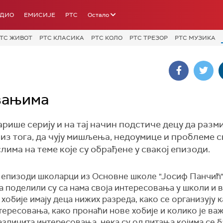
АДИО
ЕМИСИЈЕ
РТС
Остало
ТС ЖИВОТ
РТС КЛАСИКА
РТС КОЛО
РТС ТРЕЗОР
РТС МУЗИКА
овањима
арише серију и на тај начин подстиче децу да разм
 из тога, да чују мишљења, недоумице и проблеме с
лима на теме које су обрађене у свакој епизоди.
ј епизоди школарци из Основне школе "Јосиф Панчић"
 поделили су са нама своја интересовања у школи и в
 хобије имају деца нижих разреда, како се организују к
ересовања, како пронаћи нове хобије и колико је ва
зличита интересовања, нека су од питања којима се 