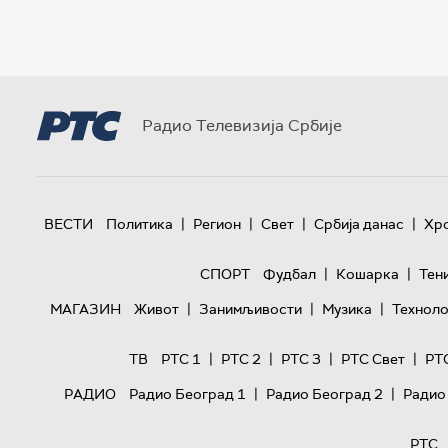
Радио Телевизија Србије
|
|
|
|
ВЕСТИ
Политика
Регион
Свет
Србија данас
Хр
|
|
СПОРТ
Фудбал
Кошарка
Тен
|
|
|
МАГАЗИН
Живот
Занимљивости
Музика
Техноло
|
|
|
|
ТВ
РТС 1
РТС 2
РТС 3
РТС Свет
РТ
|
|
РАДИО
Радио Београд 1
Радио Београд 2
Радио
РТС