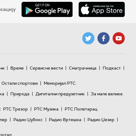
кацију
|
|
|
|
|
ни
Време
Сервисне вести
Сматрачница
Подкаст
|
Остали спортови
Меморијал РТС
|
|
|
ка
Природа
Дигитални предузетник
За мале велике
|
|
|
РТС Трезор
РТС Музика
РТС Полетарац
|
|
|
|
лер
Радио Џубокс
Радио Вртешка
Радио Џезер
ортал