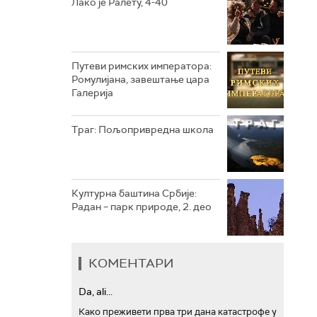
Лако је Ралету, 4-40
РТС ТРЕЗОР
РТС МУЗИКА
Путеви римских императора:
Ромулијана, завештање цара
РТС ПОЛЕТАРАЦ
Галерија
Траг: Пољопривредна школа
Културна баштина Србије:
Радан – парк природе, 2. део
КОМЕНТАРИ
Da, ali...
Како преживети прва три дана катастрофе у