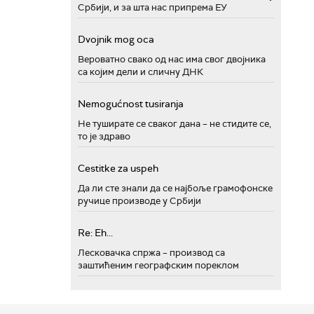
Србији, и за шта нас припрема ЕУ
Dvojnik mog oca
Вероватно свако од нас има свог двојника
са којим дели и сличну ДНК
Nemogućnost tusiranja
Не туширате се сваког дана – не стидите се,
то је здраво
Cestitke za uspeh
Да ли сте знали да се најбоље грамофонске
ручице производе у Србији
Re: Eh...
Лесковачка спржа – производ са
заштићеним географским пореклом