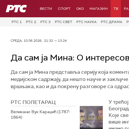
РТС
ВЕСТИ
СПОРТ
OKO
МАГАЗИН
ТВ
Р
РТС 1
РТС 2
РТС 3
РТС СВЕТ
РТС НАУКА
РТС ДРАМА
Р
СРЕДА, 10.06.2026, 21:32 -> 13:24
Да сам ја Мина: О интерес
Да сам ја Мина представља серију која комент
медијском садржају, да нешто науче и закључе
вршњака, као и да покрену разговоре са одрас
РТС ПОЛЕТАРАЦ
У трећо
Београда
Великани: Вук Караџић (1787-
Које све
1864)
више инт
имамо ра