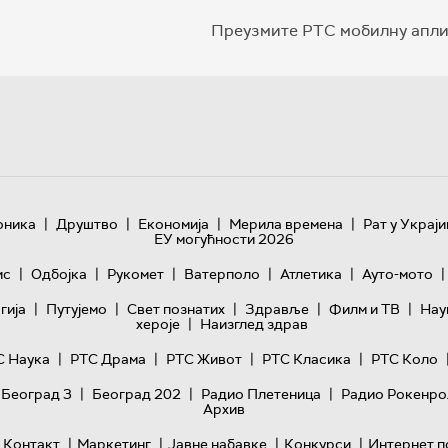
Преузмите РТС мобилну апли
|
|
|
|
оника
Друштво
Економија
Мерила времена
Рат у Украји
ЕУ могућности 2026
|
|
|
|
|
|
ис
Одбојка
Рукомет
Ватерполо
Атлетика
Ауто-мото
|
|
|
|
|
гијa
Путујемо
Свет познатих
Здравље
Филм и ТВ
Нау
|
хероје
Наизглед здрав
|
|
|
|
С Наука
РТС Драма
РТС Живот
РТС Класика
РТС Коло
|
|
|
 Београд 3
Београд 202
Радио Плетеница
Радио Рокенро
Архив
|
|
|
|
Контакт
Маркетинг
Јавне набавке
Конкурси
Интернет п