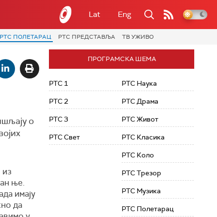
Lat
Eng
РТС ПОЛЕТАРАЦ
РТС ПРЕДСТАВЉА
ТВ УЖИВО
ПРОГРАМСКА ШЕМА
РТС 1
РТС Наука
РТС 2
РТС Драма
РТС 3
РТС Живот
ишљају о
војих
РТС Свет
РТС Класика
РТС Коло
 из
РТС Трезор
ан ње.
РТС Музика
ада имају
жно да
РТС Полетарац
бавимо у