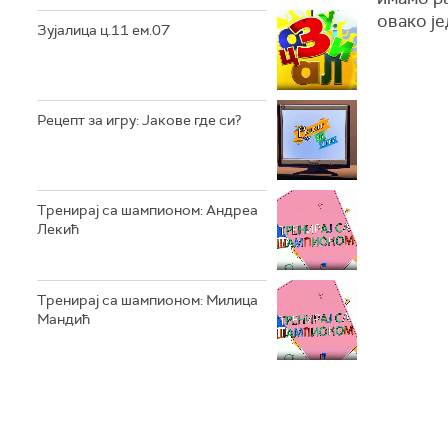
овако је
Зујалица ц.11 ем.07
Рецепт за игру: Јакове где си?
Тренирај са шампионом: Андреа
Лекић
Тренирај са шампионом: Милица
Мандић