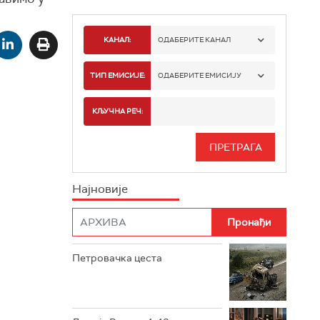
КАНАЛ:
ОДАБЕРИТЕ КАНАЛ
РТС 1
ТИП ЕМИСИЈЕ:
ОДАБЕРИТЕ ЕМИСИЈУ
РТС 2
СПОРТ
КЉУЧНА РЕЧ:
РТС 3
СЕРИЈА
РТС СВЕТ
ИНФО
Најновије
РТС НАУКА
ФИЛМ
РТС ДРАМА
Петровачка цеста
РТС ЖИВОТ
РТС КЛАСИКА
РТС КОЛО