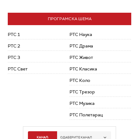
ПРОГРАМСКА ШЕМА
РТС 1
РТС Наука
РТС 2
РТС Драма
РТС 3
РТС Живот
РТС Свет
РТС Класика
РТС Коло
РТС Трезор
РТС Музика
РТС Полетарац
КАНАЛ:
ОДАБЕРИТЕ КАНАЛ