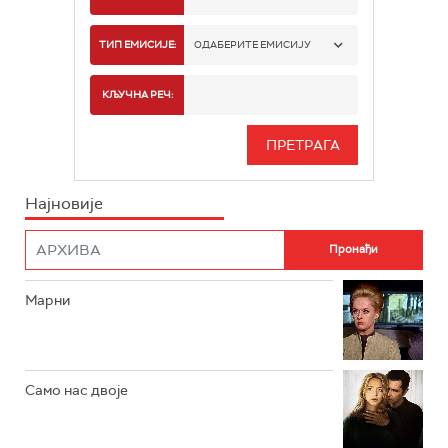
РТС 1
ТИП ЕМИСИЈЕ:
ОДАБЕРИТЕ ЕМИСИЈУ
РТС 2
СПОРТ
КЉУЧНА РЕЧ:
РТС 3
СЕРИЈА
РТС СВЕТ
ИНФО
Најновије
РТС НАУКА
ФИЛМ
РТС ДРАМА
Марни
РТС ЖИВОТ
РТС КЛАСИКА
РТС КОЛО
Само нас двоје
РТС ТРЕЗОР