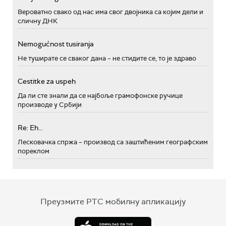
Вероватно свако од нас има свог двојника са којим дели и
сличну ДНК
Nemogućnost tusiranja
Не туширате се сваког дана – не стидите се, то је здраво
Cestitke za uspeh
Да ли сте знали да се најбоље грамофонске ручице
производе у Србији
Re: Eh...
Лесковачка спржа – производ са заштићеним географским
пореклом
Преузмите РТС мобилну апликацију