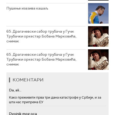
РТС МУЗИКА
Пушење изазива кашаљ
РТС ПОЛЕТАРАЦ
65. Драгачевски сабор трубача у Гучи:
Трубачки оркестар Бобана Марковића,
снимак
65. Драгачевски сабор трубача у Гучи:
Трубачки оркестар Бобана Марковића,
снимак
КОМЕНТАРИ
Da, ali...
Како преживети прва три дана катастрофе у Србији, и за
шта нас припрема ЕУ
Dvojnik mog oca