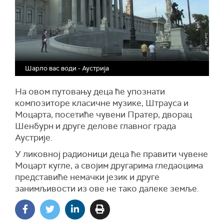
Шарло вас води - Аустрија
На овом путовању деца ће упознати
композиторе класичне музике, Штрауса и
Моцарта, посетиће чувени Пратер, дворац
Шенбурн и друге делове главног града
Аустрије.
У ликовној радионици деца ће правити чувене
Моцарт кугле, а својим другарима гледаоцима
представиће немачки језик и друге
занимљивости из ове не тако далеке земље.