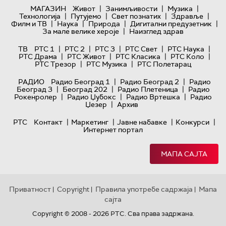
|
|
|
МАГАЗИН
Живот
Занимљивости
Музика
|
|
|
|
Технологијa
Путујемо
Свет познатих
Здравље
|
|
|
|
Филм и ТВ
Наука
Природа
Дигитални предузетник
|
За мале велике хероје
Наизглед здрав
|
|
|
|
|
ТВ
РТС 1
РТС 2
РТС 3
РТС Свет
РТС Наука
|
|
|
|
РТС Драма
РТС Живот
РТС Класика
РТС Коло
|
|
РТС Трезор
РТС Музика
РТС Полетарац
|
|
РАДИО
Радио Београд 1
Радио Београд 2
Радио
|
|
|
Београд 3
Београд 202
Радио Плетеница
Радио
|
|
|
Рокенролер
Радио Џубокс
Радио Вртешка
Радио
|
Џезер
Архив
|
|
|
|
РТС
Контакт
Маркетинг
Јавне набавке
Конкурси
Интернет портал
МАПА САЈТА
Приватност
Copyright
Правила употребе садржаја
Мапа
|
|
|
сајта
Copyright © 2008 - 2026 РТС. Сва права задржана.