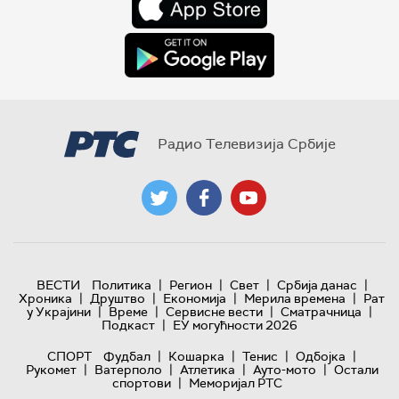
Радио Телевизија Србије
|
|
|
|
ВЕСТИ
Политика
Регион
Свет
Србија данас
|
|
|
|
Хроника
Друштво
Економија
Мерила времена
Рат
|
|
|
|
у Украјини
Време
Сервисне вести
Сматрачница
|
Подкаст
ЕУ могућности 2026
|
|
|
|
СПОРТ
Фудбал
Кошарка
Тенис
Одбојка
|
|
|
|
Рукомет
Ватерполо
Атлетика
Ауто-мото
Остали
|
спортови
Меморијал РТС