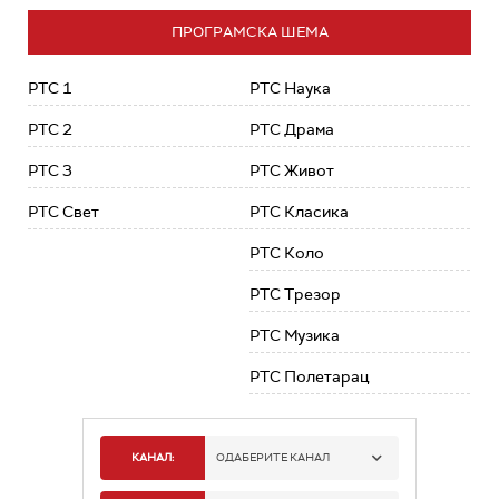
ПРОГРАМСКА ШЕМА
РТС 1
РТС Наука
РТС 2
РТС Драма
РТС 3
РТС Живот
РТС Свет
РТС Класика
РТС Коло
РТС Трезор
РТС Музика
РТС Полетарац
КАНАЛ:
ОДАБЕРИТЕ КАНАЛ