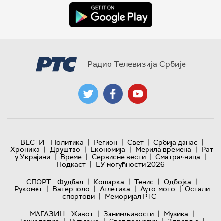
Радио Телевизија Србије
|
|
|
|
ВЕСТИ
Политика
Регион
Свет
Србија данас
|
|
|
|
Хроника
Друштво
Економија
Мерила времена
Рат
|
|
|
|
у Украјини
Време
Сервисне вести
Сматрачница
|
Подкаст
ЕУ могућности 2026
|
|
|
|
СПОРТ
Фудбал
Кошарка
Тенис
Одбојка
|
|
|
|
Рукомет
Ватерполо
Атлетика
Ауто-мото
Остали
|
спортови
Меморијал РТС
|
|
|
МАГАЗИН
Живот
Занимљивости
Музика
|
|
|
|
Технологијa
Путујемо
Свет познатих
Здравље