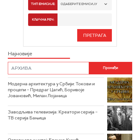
РТС 1
ТИП ЕМИСИЈЕ:
ОДАБЕРИТЕ ЕМИСИЈУ
РТС 2
СПОРТ
КЉУЧНА РЕЧ:
РТС 3
СЕРИЈА
РТС СВЕТ
ИНФО
Најновије
РТС НАУКА
ФИЛМ
РТС ДРАМА
Модерна архитектура у Србији: Токови и
РТС ЖИВОТ
процепи – Предраг Цагић, Боривоје
Јовановић, Милан Лојаница
РТС КЛАСИКА
РТС КОЛО
Заводљива телевизија: Креатори серија –
ТВ серија Бањица
РТС ТРЕЗОР
РТС МУЗИКА
Остави све и читај: Бранко Кукић