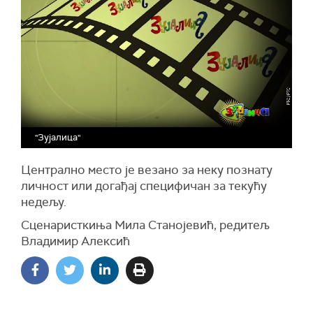
"Зујалица"
Централно место је везано за неку познату
личност или догађај специфичан за текућу
недељу.
Сценаристкиња Мила Станојевић, редитељ
Владимир Алексић