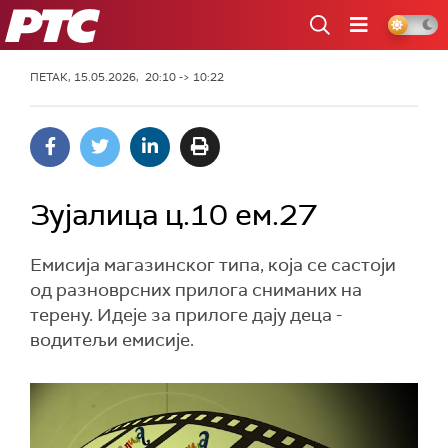
РТС
ПЕТАК, 15.05.2026, 20:10 -> 10:22
Зујалица ц.10 ем.27
Емисија магазинског типа, која се састоји
од разноврсних прилога сниманих на
терену. Идеје за прилоге дају деца -
водитељи емисије.