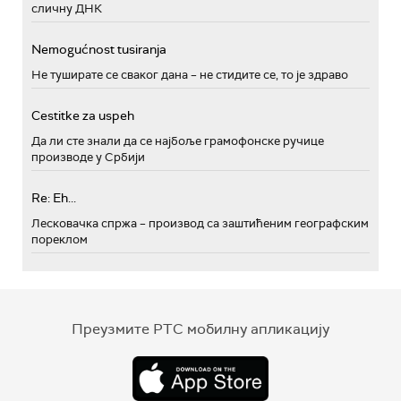
сличну ДНК
Nemogućnost tusiranja
Не туширате се сваког дана – не стидите се, то је здраво
Cestitke za uspeh
Да ли сте знали да се најбоље грамофонске ручице
производе у Србији
Re: Eh...
Лесковачка спржа – производ са заштићеним географским
пореклом
Преузмите РТС мобилну апликацију