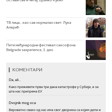
РТС ПОЛЕТАРАЦ
ТВ лица… као сав нормалан свет: Лука
Алерић
Пети међународни фестивал саксофона:
Belgrade saxperience, 1. део
КОМЕНТАРИ
Da, ali...
Како преживети прва три дана катастрофе у Србији, и за
шта нас припрема ЕУ
Dvojnik mog oca
Вероватно свако од нас има свог двојника са којим дели и