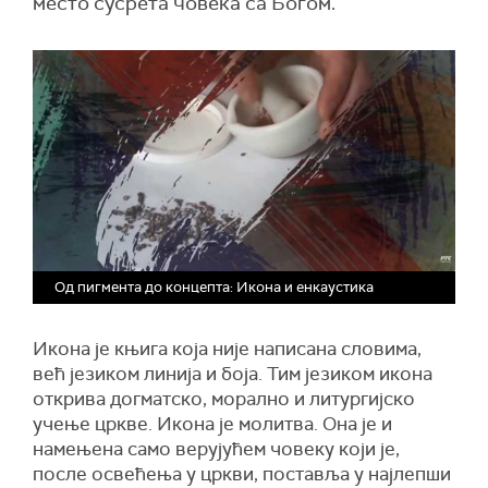
место сусрета човека са Богом.
Од пигмента до концепта: Икона и енкаустика
Икона је књига која није написана словима,
већ језиком линија и боја. Тим језиком икона
открива догматско, морално и литургијско
учење цркве. Икона је молитва. Она је и
намењена само верујућем човеку који је,
после освећења у цркви, поставља у најлепши