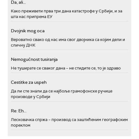
Da, ali...
Како преживети прва три дана катастрофе у Србији, и за
шта нас припрема ЕУ
Dvojnik mog oca
Вероватно свако од нас има свог двојника са којим дели и
сличну ДНК
Nemogućnost tusiranja
Не туширате се сваког дана – не стидите се, то је здраво
Cestitke za uspeh
Да ли сте знали да се најбоље грамофонске ручице
производе у Србији
Re: Eh...
Лесковачка спржа – производ са заштићеним географским
пореклом