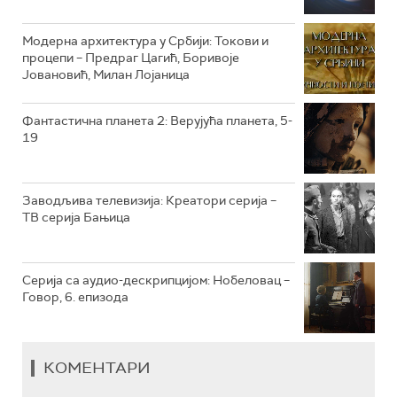
РТС КОЛО
Модерна архитектура у Србији: Токови и
процепи – Предраг Цагић, Боривоје
Јовановић, Милан Лојаница
РТС ТРЕЗОР
РТС МУЗИКА
Фантастична планета 2: Верујућа планета, 5-
19
РТС ПОЛЕТАРАЦ
Заводљива телевизија: Креатори серија –
ТВ серија Бањица
Серија са аудио-дескрипцијом: Нобеловац –
Говор, 6. епизода
КОМЕНТАРИ