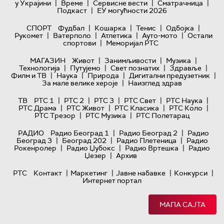
|
|
|
|
у Украјини
Време
Сервисне вести
Сматрачница
|
Подкаст
ЕУ могућности 2026
|
|
|
|
СПОРТ
Фудбал
Кошарка
Тенис
Одбојка
|
|
|
|
Рукомет
Ватерполо
Атлетика
Ауто-мото
Остали
|
спортови
Меморијал РТС
|
|
|
МАГАЗИН
Живот
Занимљивости
Музика
|
|
|
|
Технологијa
Путујемо
Свет познатих
Здравље
|
|
|
|
Филм и ТВ
Наука
Природа
Дигитални предузетник
|
За мале велике хероје
Наизглед здрав
|
|
|
|
|
ТВ
РТС 1
РТС 2
РТС 3
РТС Свет
РТС Наука
|
|
|
|
РТС Драма
РТС Живот
РТС Класика
РТС Коло
|
|
РТС Трезор
РТС Музика
РТС Полетарац
|
|
РАДИО
Радио Београд 1
Радио Београд 2
Радио
|
|
|
Београд 3
Београд 202
Радио Плетеница
Радио
|
|
|
Рокенролер
Радио Џубокс
Радио Вртешка
Радио
|
Џезер
Архив
|
|
|
|
РТС
Контакт
Маркетинг
Јавне набавке
Конкурси
Интернет портал
МАПА САЈТА