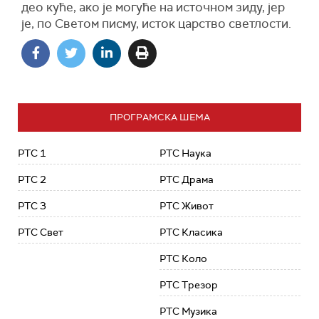
део куће, ако је могуће на источном зиду, јер
је, по Светом писму, исток царство светлости.
ПРОГРАМСКА ШЕМА
РТС 1
РТС Наука
РТС 2
РТС Драма
РТС 3
РТС Живот
РТС Свет
РТС Класика
РТС Коло
РТС Трезор
РТС Музика