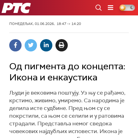
РТС
ПОНЕДЕЉАК, 01.06.2026, 18:47 -> 14:20
Од пигмента до концепта:
Икона и енкаустика
Људи је вековима поштују. Уз њу се рађамо,
крстимо, живимо, умиремо. Са народима је
делила исте судбине. Пред њом су се
покрстили, са њом се селили и у ратовима
страдали. Представља немог сведока
човекових најдубљих исповести. Икона је