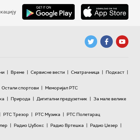
кацију
|
|
|
|
|
ни
Време
Сервисне вести
Сматрачница
Подкаст
|
Остали спортови
Меморијал РТС
|
|
|
ка
Природа
Дигитални предузетник
За мале велике
|
|
|
РТС Трезор
РТС Музика
РТС Полетарац
|
|
|
|
лер
Радио Џубокс
Радио Вртешка
Радио Џезер