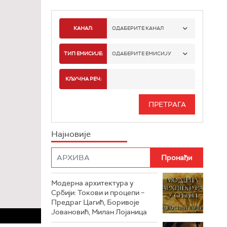
КАНАЛ:
ОДАБЕРИТЕ КАНАЛ
РТС 1
ТИП ЕМИСИЈЕ:
ОДАБЕРИТЕ ЕМИСИЈУ
РТС 2
СПОРТ
КЉУЧНА РЕЧ:
РТС 3
СЕРИЈА
РТС СВЕТ
ИНФО
Најновије
РТС НАУКА
ФИЛМ
РТС ДРАМА
Модерна архитектура у
РТС ЖИВОТ
Србији: Токови и процепи –
Предраг Цагић, Боривоје
РТС КЛАСИКА
Јовановић, Милан Лојаница
РТС КОЛО