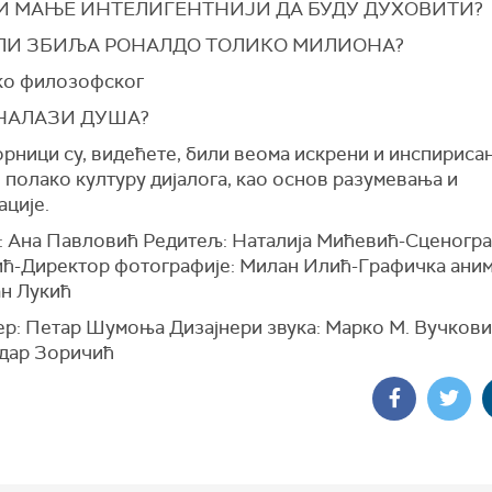
И МАЊЕ ИНТЕЛИГЕНТНИЈИ ДА БУДУ ДУХОВИТИ?
ЛИ ЗБИЉА РОНАЛДО ТОЛИКО МИЛИОНА?
ко филозофског
 НАЛАЗИ ДУША?
рници су, видећете, били веома искрени и инспирисан
полако културу дијалога, као основ разумевања и
ације.
: Ана Павловић Редитељ: Наталија Мићевић-Сценогра
ћ-Директор фотографије: Милан Илић-Графичка аним
ан Лукић
р: Петар Шумоња Дизајнери звука: Марко М. Вучкови
дар Зоричић