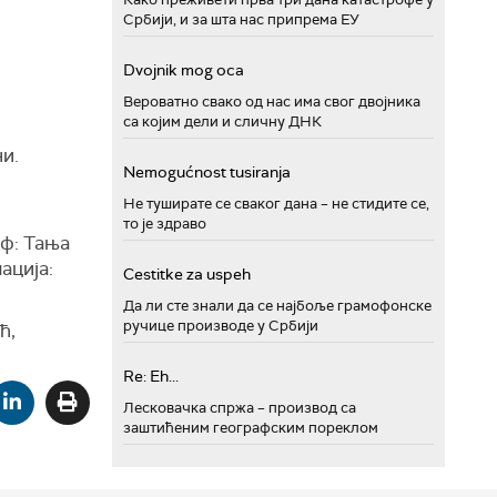
Србији, и за шта нас припрема ЕУ
Dvojnik mog oca
Вероватно свако од нас има свог двојника
са којим дели и сличну ДНК
и.
Nemogućnost tusiranja
Не туширате се сваког дана – не стидите се,
то је здраво
ф: Тања
ација:
Cestitke za uspeh
Да ли сте знали да се најбоље грамофонске
ручице производе у Србији
ћ,
Re: Eh...
Лесковачка спржа – производ са
заштићеним географским пореклом