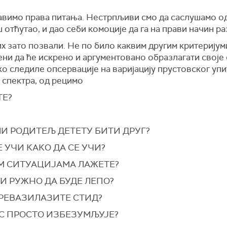
авимо права питања. Нестрпљиви смо да саслушамо о
ш отћутао, и дао себи комоције да га на прави начин р
х зато позвали. Не по било каквим другим критеријум
ни да ће искрено и аргументовано образлагати своје 
ко следиле опсервације на варијацију прустовског упи
 спектра, од рецимо
ТЕ?
ЛИ РОДИТЕЉ ДЕТЕТУ БИТИ ДРУГ?
Е УЧИ КАКО ДА СЕ УЧИ?
М СИТУАЦИЈАМА ЛАЖЕТЕ?
И РУЖНО ДА БУДЕ ЛЕПО?
РЕВАЗИЛАЗИТЕ СТИД?
С ПРОСТО ИЗБЕЗУМЉУЈЕ?