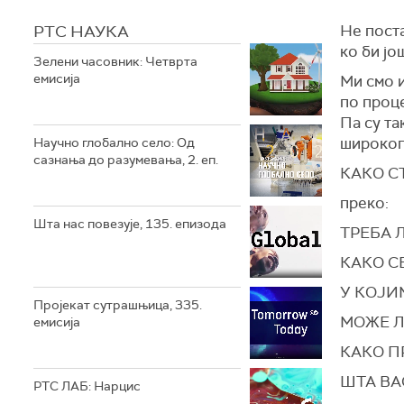
РТС НАУКА
Не пост
ко би јо
Зелени часовник: Четврта
емисија
Ми смо и
по проце
Па су та
широког
Научно глобално село: Од
сазнања до разумевања, 2. еп.
КАКО С
преко:
Шта нас повезује, 135. епизода
ТРЕБА 
КАКО С
У КОЈИ
Пројекат сутрашњица, 335.
МОЖЕ Л
емисија
КАКО П
ШТА ВА
РТС ЛАБ: Нарцис