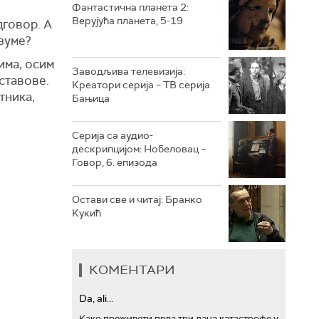
Фантастична планета 2:
Верујућа планета, 5-19
дговор. А
РТС ТРЕЗОР
азуме?
РТС МУЗИКА
има, осим
Заводљива телевизија:
ставове.
Креатори серија – ТВ серија
РТС ПОЛЕТАРАЦ
тника,
Бањица
Серија са аудио-
дескрипцијом: Нобеловац –
Говор, 6. епизода
Остави све и читај: Бранко
Кукић
КОМЕНТАРИ
Da, ali...
Како преживети прва три дана катастрофе у