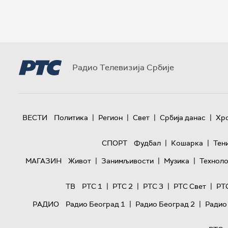
Радио Телевизија Србије
|
|
|
|
ВЕСТИ
Политика
Регион
Свет
Србија данас
Хр
|
|
СПОРТ
Фудбал
Кошарка
Тен
|
|
|
МАГАЗИН
Живот
Занимљивости
Музика
Техноло
|
|
|
|
ТВ
РТС 1
РТС 2
РТС 3
РТС Свет
РТ
|
|
РАДИО
Радио Београд 1
Радио Београд 2
Радио