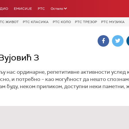
АДИО
ЕМИСИЈЕ
РТС
Остало
ТС ЖИВОТ
РТС КЛАСИКА
РТС КОЛО
РТС ТРЕЗОР
РТС МУЗИКА
Вујовић 3
у нас ординарне, репетитивне активности услед к
сно, и потребно – као могућност да нешто спознам
ам буду, неком приликом, доступни неки паметни, 