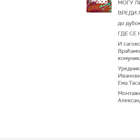
МОГУ Л
ВРЕДИ 
до дубо
ГДЕ СЕ
И сагово
Враћамо 
комуник
Уредник
Иванови
Ема Тас
Монтаже
Алексан