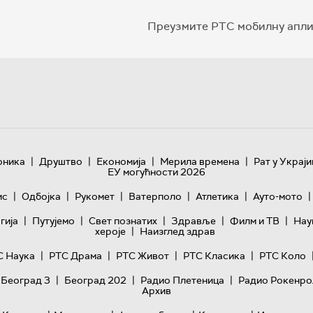
Преузмите РТС мобилну апли
|
|
|
|
оника
Друштво
Економија
Мерила времена
Рат у Украји
ЕУ могућности 2026
|
|
|
|
|
|
ис
Одбојка
Рукомет
Ватерполо
Атлетика
Ауто-мото
|
|
|
|
|
гијa
Путујемо
Свет познатих
Здравље
Филм и ТВ
Нау
|
хероје
Наизглед здрав
|
|
|
|
С Наука
РТС Драма
РТС Живот
РТС Класика
РТС Коло
|
|
|
 Београд 3
Београд 202
Радио Плетеница
Радио Рокенро
Архив