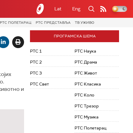
Lat
Eng
РТС ПОЛЕТАРАЦ
РТС ПРЕДСТАВЉА
ТВ УЖИВО
ПРОГРАМСКА ШЕМА
РТС 1
РТС Наука
РТС 2
РТС Драма
РТС 3
РТС Живот
ојих
о.
РТС Свет
РТС Класика
животно и
РТС Коло
РТС Трезор
РТС Музика
РТС Полетарац