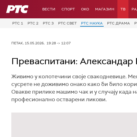
РТС
ВЕСТИ
СПОРТ
OKO
МАГАЗИН
ТВ
Р
РТС 1
РТС 2
РТС 3
РТС СВЕТ
РТС НАУКА
РТС ДРАМА
Р
ПЕТАК, 15.05.2026, 19:28 -> 12:07
Преваспитани: Александар 
Живимо у колотечини своје свакодневице. Мељ
сусрете не доживимо онако како би било кори
Овакве прилике машимо чак и у случају када н
професионално остварени ликови.